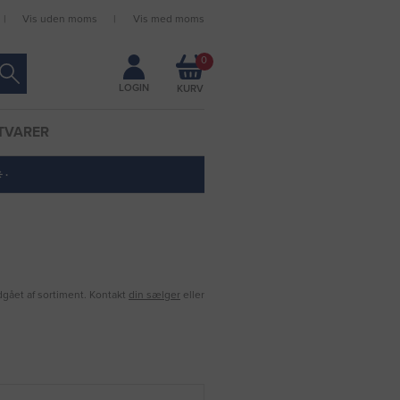
Vis uden moms
Vis med moms
Forbliv logget ind
0
LOGIN
TVARER
 ·
udgået af sortiment. Kontakt
din sælger
eller