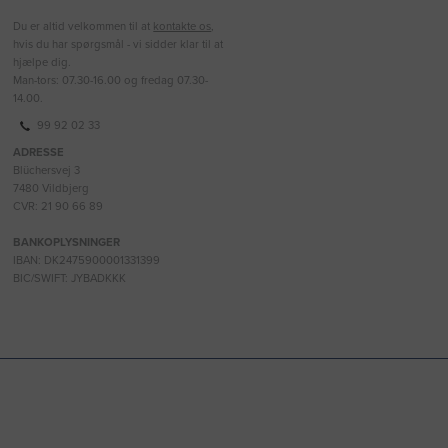
Du er altid velkommen til at
kontakte os
,
hvis du har spørgsmål - vi sidder klar til at
hjælpe dig.
Man-tors: 07.30-16.00 og fredag 07.30-
14.00.
99 92 02 33
ADRESSE
Blüchersvej 3
7480 Vildbjerg
CVR: 21 90 66 89
BANKOPLYSNINGER
IBAN: DK2475900001331399
BIC/SWIFT: JYBADKKK