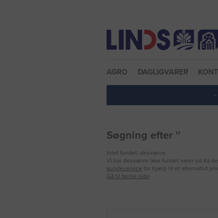
Nulstil adgangskode
AGRO
DAGLIGVARER
KON
·
Søgning efter ''
Intet fundet, desværre.
Vi har desværre ikke fundet varer ud fra d
kundeservice
for hjælp til et alternativt pr
Gå til første side