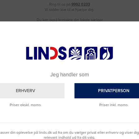
Ring til os på
9992 0233
Vi sidder klar til at hjælpe dig.
Du kan også kontakte din lokale sælger
–
se oversigten her
Jeg handler som
SE HVAD VORES KUNDER SIGER
ERHVERV
PRIVATPERSON
Priser ekskl. moms
Priser inkl. moms
Virkelig hurtig levering
hurtig
lpasser din oplevelse på linds.dk ud fra om du vælger privat eller erhverv og viser di
relevant indhold ud fra dit valg.