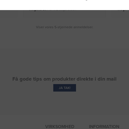
Mogens S.
, For 172 dage siden
Mogens
Viser vores 5-stjernede anmeldelser.
Få gode tips om produkter direkte i din mail
JA TAK!
VIRKSOMHED
INFORMATION