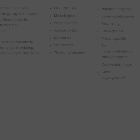
Om LINDS AS
emt og hurtigt kan
Handelsbetingelser
forbrugs- og servicevarer
Medarbejdere
Leveringsbetingelser
ortiment inden for
Sælgeroversigt
Returnering
dt udvalg af
Job hos LINDS
ktøj.
Cookiepolitik
Kontakt os
Privatlivspolitik
serie af produkter til
Sponsorater
Se
å mange års erfaring.
Fødevarestyrelsens
Tilmeld nyhedsbrev
arer tid og får det, du har
smiley-rapporter
Cookie-indstillinger
Glemt
adgangskode?