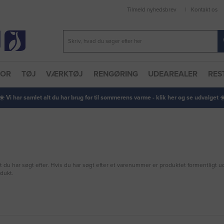
Tilmeld nyhedsbrev
Kontakt os
TOR
TØJ
VÆRKTØJ
RENGØRING
UDEAREALER
RES
 ☀️ Vi har samlet alt du har brug for til sommerens varme - klik her og se udvalget ☀️
et du har søgt efter. Hvis du har søgt efter et varenummer er produktet formentligt 
odukt.