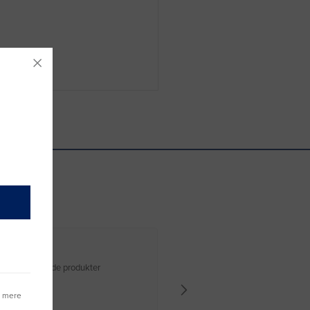
 levering og gode produkter
Hurtig levering Varen er perfekt
g mere