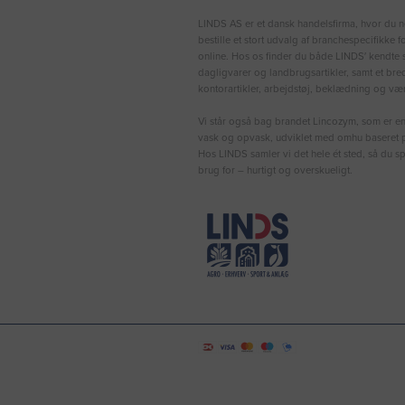
LINDS AS er et dansk handelsfirma, hvor du n
bestille et stort udvalg af branchespecifikke 
online. Hos os finder du både LINDS′ kendte s
dagligvarer og landbrugsartikler, samt et bre
kontorartikler, arbejdstøj, beklædning og vær
Vi står også bag brandet Lincozym, som er en 
vask og opvask, udviklet med omhu baseret p
Hos LINDS samler vi det hele ét sted, så du sp
brug for – hurtigt og overskueligt.