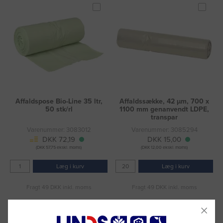
Affaldspose Bio-Line 35 ltr,
Affaldssække, 42 µm, 700 x
50 stk/rl
1100 mm genanvendt LDPE,
transpar
Varenummer: 3083012
Varenummer: 3085294
DKK 72,19
DKK 15,00
(DKK 57,75 ekskl. moms)
(DKK 12,00 ekskl. moms)
Læg i kurv
Læg i kurv
Fragt 49 DKK inkl. moms
Fragt 49 DKK inkl. moms