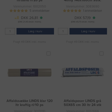
m/bånd rl/20 ps
40my 146x160cm 9stk.
Varenummer: 1002050
Varenummer: 3083690
5 anmeldelser
1 anmeldelser
DKK 26,81
DKK 57,19
(DKK 21,45 ekskl. moms)
(DKK 45,75 ekskl. moms)
Læg i kurv
Læg i kurv
Fragt 49 DKK inkl. moms
Fragt 49 DKK inkl. moms
Affaldssække LINDS klar 120
Affaldsposer LINDS grå
ltr kraftig rl/10 ps
50X65 cm 30 ltr 24 stk
Varenummer: 3017010
Varenummer: 1002666