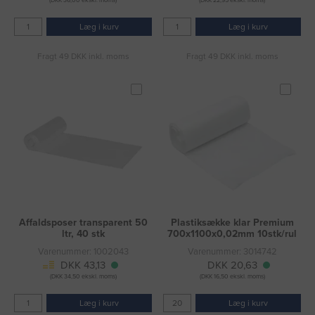
(DKK 36,00 ekskl. moms)
(DKK 22,95 ekskl. moms)
Læg i kurv
Læg i kurv
Fragt 49 DKK inkl. moms
Fragt 49 DKK inkl. moms
Affaldsposer transparent 50
Plastiksække klar Premium
ltr, 40 stk
700x1100x0,02mm 10stk/rul
Varenummer: 1002043
Varenummer: 3014742
DKK 43,13
DKK 20,63
(DKK 34,50 ekskl. moms)
(DKK 16,50 ekskl. moms)
Læg i kurv
Læg i kurv