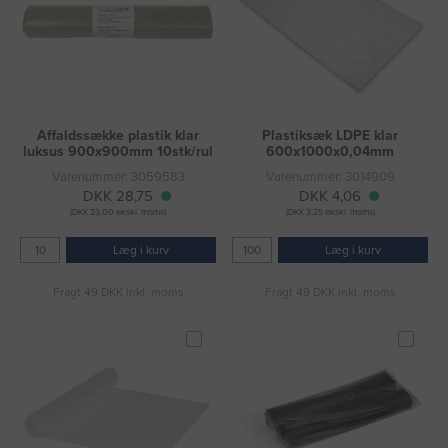
Affaldssække plastik klar
Plastiksæk LDPE klar
luksus 900x900mm 10stk/rul
600x1000x0,04mm
Varenummer: 3059583
Varenummer: 3014909
DKK 28,75
DKK 4,06
(DKK 23,00 ekskl. moms)
(DKK 3,25 ekskl. moms)
Læg i kurv
Læg i kurv
Fragt 49 DKK inkl. moms
Fragt 49 DKK inkl. moms