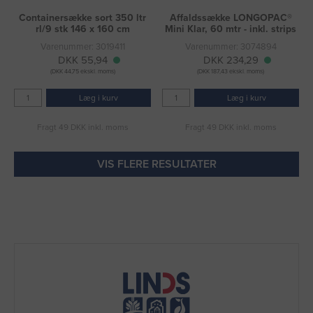
Containersække sort 350 ltr
Affaldssække LONGOPAC®
rl/9 stk 146 x 160 cm
Mini Klar, 60 mtr - inkl. strips
Varenummer: 3019411
Varenummer: 3074894
DKK 55,94
DKK 234,29
(DKK 44,75 ekskl. moms)
(DKK 187,43 ekskl. moms)
Læg i kurv
Læg i kurv
Fragt 49 DKK inkl. moms
Fragt 49 DKK inkl. moms
VIS FLERE RESULTATER