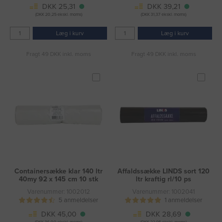
DKK 25,31
DKK 39,21
(DKK 20,25 ekskl. moms)
(DKK 31,37 ekskl. moms)
Læg i kurv
Læg i kurv
Fragt 49 DKK inkl. moms
Fragt 49 DKK inkl. moms
Containersække klar 140 ltr
Affaldssække LINDS sort 120
40my 92 x 145 cm 10 stk
ltr kraftig rl/10 ps
Varenummer: 1002012
Varenummer: 1002041
5 anmeldelser
1 anmeldelser
DKK 45,00
DKK 28,69