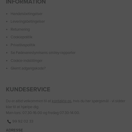
INFORMATION
Handelsbetingelser
Leveringsbetingelser
Returnering
Cookiepolitik
Privatlivspolitik
Se Fødevarestyrelsens smiley-rapporter
Cookie-indstillinger
Glemt adgangskode?
KUNDESERVICE
Du er altid velkommen til at
kontakte os
, hvis du har spørgsmål - vi sidder
klar til at hjælpe dig.
Man-tors: 07.30-16.00 og fredag 07.30-14.00.
99 92 02 33
ADRESSE