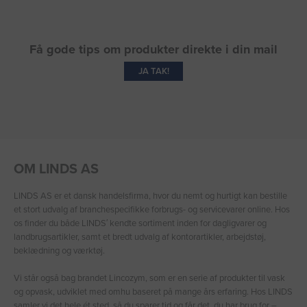
Få gode tips om produkter direkte i din mail
JA TAK!
OM LINDS AS
LINDS AS er et dansk handelsfirma, hvor du nemt og hurtigt kan bestille
et stort udvalg af branchespecifikke forbrugs- og servicevarer online. Hos
os finder du både LINDS′ kendte sortiment inden for dagligvarer og
landbrugsartikler, samt et bredt udvalg af kontorartikler, arbejdstøj,
beklædning og værktøj.
Vi står også bag brandet Lincozym, som er en serie af produkter til vask
og opvask, udviklet med omhu baseret på mange års erfaring. Hos LINDS
samler vi det hele ét sted, så du sparer tid og får det, du har brug for –