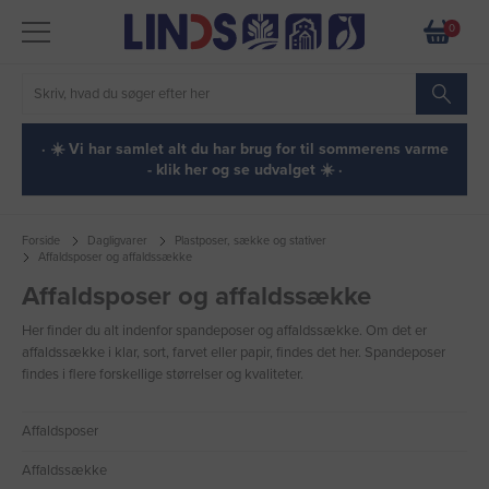
0
· ☀️ Vi har samlet alt du har brug for til sommerens varme
- klik her og se udvalget ☀️ ·
Forside
Dagligvarer
Plastposer, sække og stativer
Affaldsposer og affaldssække
Affaldsposer og affaldssække
Her finder du alt indenfor spandeposer og affaldssække. Om det er
affaldssække i klar, sort, farvet eller papir, findes det her. Spandeposer
findes i flere forskellige størrelser og kvaliteter.
Affaldsposer
Affaldssække