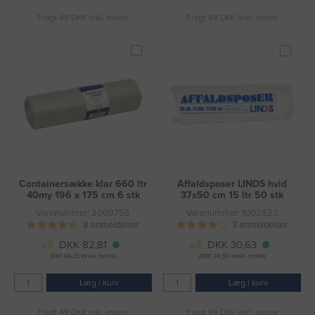
Fragt 49 DKK inkl. moms
Fragt 49 DKK inkl. moms
Containersække klar 660 ltr
Affaldsposer LINDS hvid
40my 196 x 175 cm 6 stk
37x50 cm 15 ltr 50 stk
Varenummer: 2009755
Varenummer: 1002623
8 anmeldelser
3 anmeldelser
DKK 82,81
DKK 30,63
(DKK 66,25 ekskl. moms)
(DKK 24,50 ekskl. moms)
Læg i kurv
Læg i kurv
Fragt 49 DKK inkl. moms
Fragt 49 DKK inkl. moms