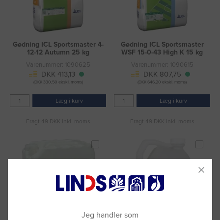
Gødning ICL Sportsmaster 4-
Gødning ICL Sportsmaster
12-12 Autumn 25 kg
WSF 15-0-43 High K 15 kg
Varenummer: 1090625
Varenummer: 1090615
DKK 413,13
DKK 807,75
(DKK 330,50 ekskl. moms)
(DKK 646,20 ekskl. moms)
Læg i kurv
Læg i kurv
Fragt 49 DKK inkl. moms
Fragt 49 DKK inkl. moms
Jeg handler som