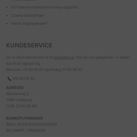
Se Fødevarestyrelsens smiley-rapporter
Cookie-indstillinger
Glemt adgangskode?
KUNDESERVICE
Du er altid velkommen til at
kontakte os
, hvis du har spørgsmål - vi sidder
klar til at hjælpe dig.
Man-tors: 07.30-16.00 og fredag 07.30-14.00.
99 92 02 33
ADRESSE
Blüchersvej 3
7480 Vildbjerg
CVR: 21 90 66 89
BANKOPLYSNINGER
IBAN: DK2475900001331399
BIC/SWIFT: JYBADKKK