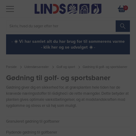
0
· ☀️ Vi har samlet alt du har brug for til sommerens varme
- klik her og se udvalget ☀️ ·
Forside
Udendørsarealer
Golf og sport
Gødning til golf- og sportsbaner
Gødning til golf- og sportsbaner
Gødning giver dig en sikkerhed for, at græsplanten hele tiden har de
krævede næringsstoffer til rådighed i de rette mængder. Dette betyder at
planten gives optimale vækstbetingelser, og at modstandskraften mod
sygdomme og stress er så høj som muligt.
Granuleret gødning til golfbaner
Flydende gødning til golfbaner