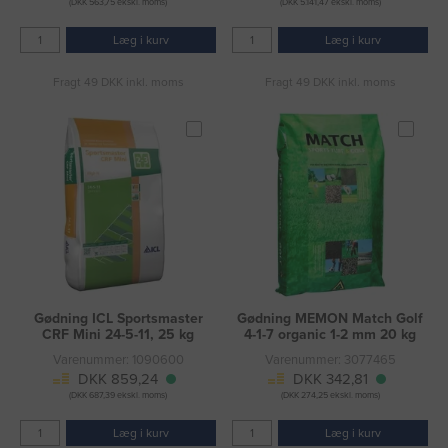
(DKK 563,75 ekskl. moms)
(DKK 5.141,47 ekskl. moms)
Læg i kurv
Læg i kurv
Fragt 49 DKK inkl. moms
Fragt 49 DKK inkl. moms
Gødning ICL Sportsmaster
Gødning MEMON Match Golf
CRF Mini 24-5-11, 25 kg
4-1-7 organic 1-2 mm 20 kg
Varenummer: 1090600
Varenummer: 3077465
DKK 859,24
DKK 342,81
(DKK 687,39 ekskl. moms)
(DKK 274,25 ekskl. moms)
Læg i kurv
Læg i kurv