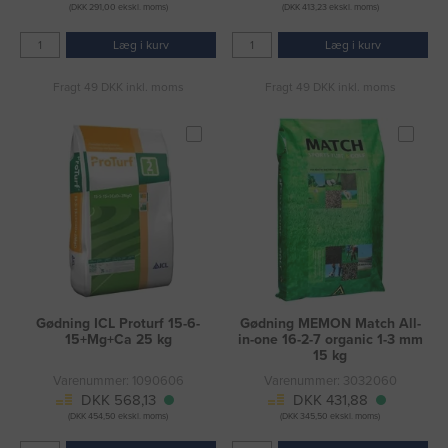
(DKK 291,00 ekskl. moms)
(DKK 413,23 ekskl. moms)
Læg i kurv
Læg i kurv
Fragt 49 DKK inkl. moms
Fragt 49 DKK inkl. moms
Gødning ICL Proturf 15-6-
Gødning MEMON Match All-
15+Mg+Ca 25 kg
in-one 16-2-7 organic 1-3 mm
15 kg
Varenummer: 1090606
Varenummer: 3032060
DKK 568,13
DKK 431,88
(DKK 454,50 ekskl. moms)
(DKK 345,50 ekskl. moms)