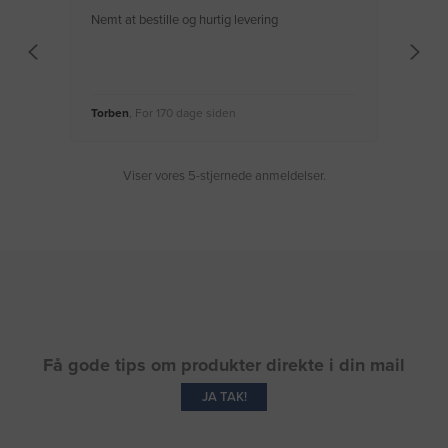
Nemt at bestille og hurtig levering
Virke
Torben
, For 170 dage siden
Moge
Viser vores 5-stjernede anmeldelser.
Få gode tips om produkter direkte i din mail
JA TAK!