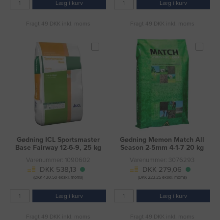
Læg i kurv
Læg i kurv
Fragt 49 DKK inkl. moms
Fragt 49 DKK inkl. moms
Gødning ICL Sportsmaster
Gødning Memon Match All
Base Fairway 12-6-9, 25 kg
Season 2-5mm 4-1-7 20 kg
Varenummer: 1090602
Varenummer: 3076293
DKK 538,13
DKK 279,06
(DKK 430,50 ekskl. moms)
(DKK 223,25 ekskl. moms)
Læg i kurv
Læg i kurv
Fragt 49 DKK inkl. moms
Fragt 49 DKK inkl. moms