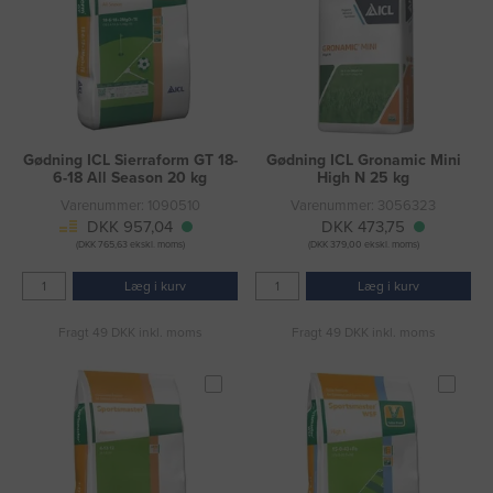
Gødning ICL Sierraform GT 18-
Gødning ICL Gronamic Mini
6-18 All Season 20 kg
High N 25 kg
Varenummer: 1090510
Varenummer: 3056323
DKK 957,04
DKK 473,75
(DKK 765,63 ekskl. moms)
(DKK 379,00 ekskl. moms)
Læg i kurv
Læg i kurv
Fragt 49 DKK inkl. moms
Fragt 49 DKK inkl. moms