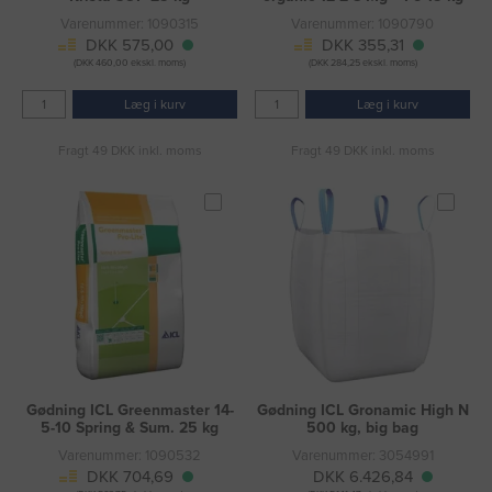
Varenummer: 1090315
Varenummer: 1090790
DKK 575,00
DKK 355,31
(DKK 460,00 ekskl. moms)
(DKK 284,25 ekskl. moms)
Læg i kurv
Læg i kurv
Fragt 49 DKK inkl. moms
Fragt 49 DKK inkl. moms
Gødning ICL Greenmaster 14-
Gødning ICL Gronamic High N
5-10 Spring & Sum. 25 kg
500 kg, big bag
Varenummer: 1090532
Varenummer: 3054991
DKK 704,69
DKK 6.426,84