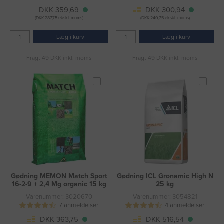
DKK 359,69
DKK 300,94
(DKK 287,75 ekskl. moms)
(DKK 240,75 ekskl. moms)
Læg i kurv
Læg i kurv
Fragt 49 DKK inkl. moms
Fragt 49 DKK inkl. moms
Gødning MEMON Match Sport
Gødning ICL Gronamic High N
16-2-9 + 2,4 Mg organic 15 kg
25 kg
Varenummer: 3020670
Varenummer: 3054821
7 anmeldelser
4 anmeldelser
DKK 363,75
DKK 516,54