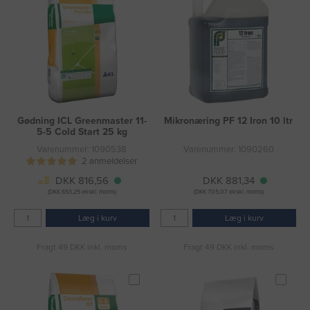
Gødning ICL Greenmaster 11-
Mikronæring PF 12 Iron 10 ltr
5-5 Cold Start 25 kg
Varenummer: 1090538
Varenummer: 1090260
2 anmeldelser
DKK 816,56
DKK 881,34
(DKK 653,25 ekskl. moms)
(DKK 705,07 ekskl. moms)
Læg i kurv
Læg i kurv
Fragt 49 DKK inkl. moms
Fragt 49 DKK inkl. moms