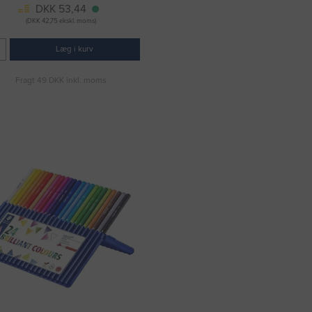
DKK 53,44
(DKK 42,75 ekskl. moms)
Læg i kurv
Fragt 49 DKK inkl. moms