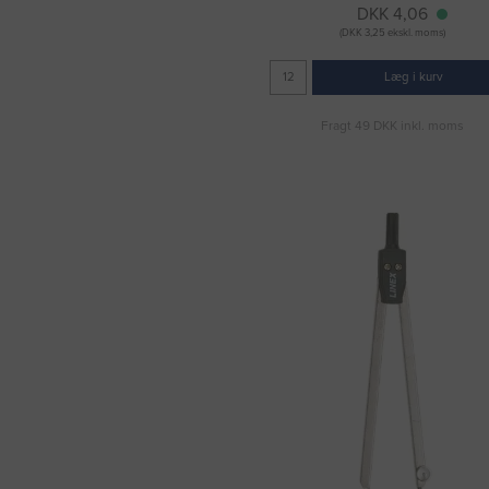
DKK 4,06
(DKK 3,25 ekskl. moms)
Læg i kurv
Fragt 49 DKK inkl. moms