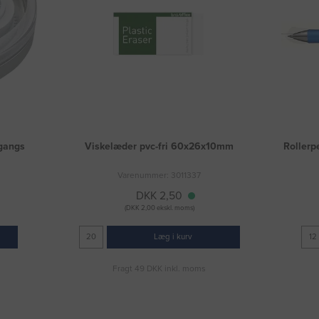
ngangs
Viskelæder pvc-fri 60x26x10mm
Rollerp
Varenummer: 3011337
DKK 2,50
(DKK 2,00 ekskl. moms)
Læg i kurv
Fragt 49 DKK inkl. moms