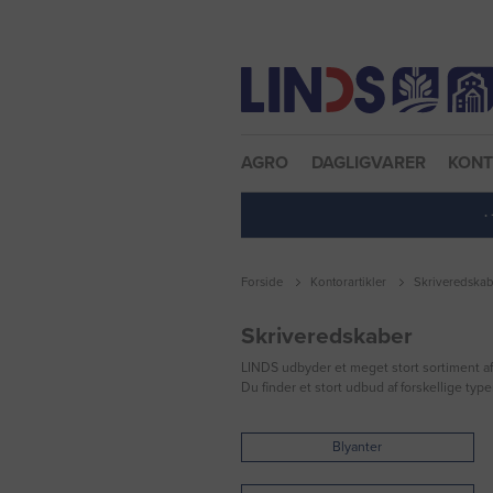
Nulstil adgangskode
AGRO
DAGLIGVARER
KON
·
Forside
Kontorartikler
Skriveredskab
Skriveredskaber
LINDS udbyder et meget stort sortiment af s
Du finder et stort udbud af forskellige ty
Blyanter