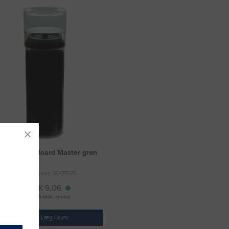
fill Pilot V-Board Master grøn
Varenummer: 3017535
DKK 9,06
(DKK 7,25 ekskl. moms)
Læg i kurv