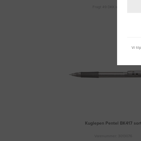
Fragt 49 DKK inkl. moms
Vi ti
Kuglepen Pentel BK417 sor
Varenummer: 3013076