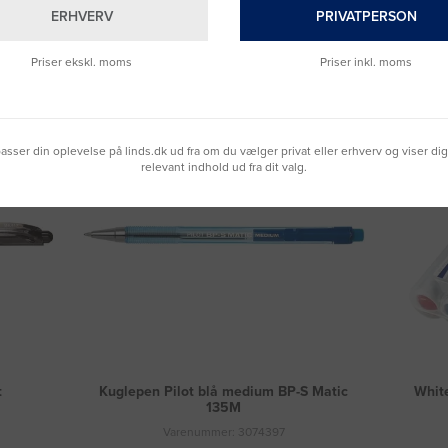
ERHVERV
PRIVATPERSON
Fragt 49 DKK inkl. moms
Priser ekskl. moms
Priser inkl. moms
lpasser din oplevelse på linds.dk ud fra om du vælger privat eller erhverv og viser di
relevant indhold ud fra dit valg.
t
Kuglepen Pilot blå medium BP-S Matic
Whit
135M
Varenummer: 3074397