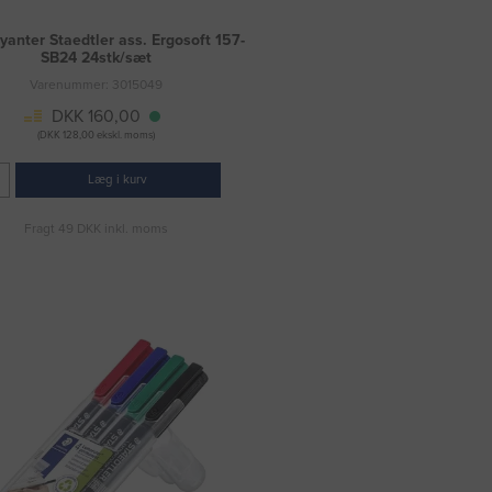
yanter Staedtler ass. Ergosoft 157-
SB24 24stk/sæt
Varenummer: 3015049
DKK 160,00
(DKK 128,00 ekskl. moms)
Læg i kurv
Fragt 49 DKK inkl. moms