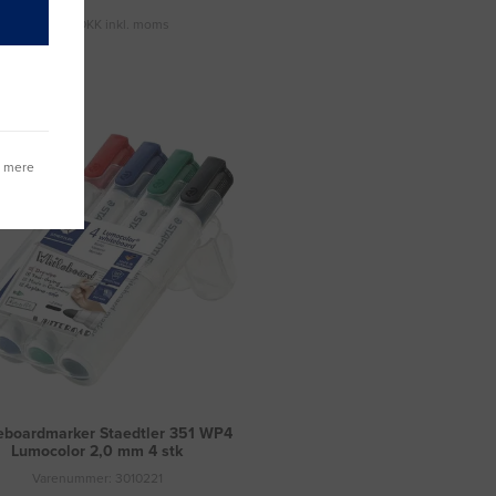
Fragt 49 DKK inkl. moms
g mere
eboardmarker Staedtler 351 WP4
Lumocolor 2,0 mm 4 stk
Varenummer: 3010221