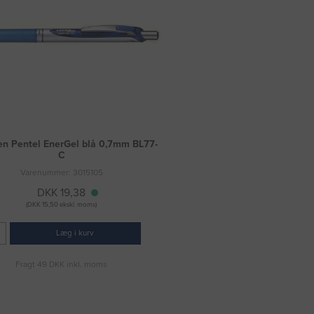
en Pentel EnerGel blå 0,7mm BL77-
C
Varenummer: 3015105
DKK 19,38
(DKK 15,50 ekskl. moms)
Læg i kurv
Fragt 49 DKK inkl. moms