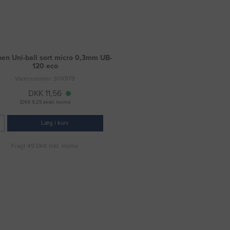
pen Uni-ball sort micro 0,3mm UB-
120 eco
Varenummer: 3010179
DKK 11,56
(DKK 9,25 ekskl. moms)
Læg i kurv
Fragt 49 DKK inkl. moms