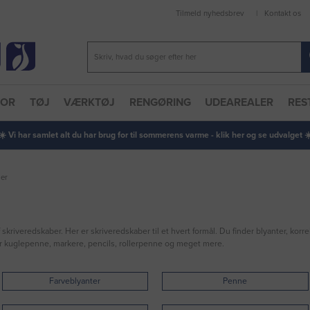
Tilmeld nyhedsbrev
Kontakt os
TOR
TØJ
VÆRKTØJ
RENGØRING
UDEAREALER
RES
 ☀️ Vi har samlet alt du har brug for til sommerens varme - klik her og se udvalget ☀️
er
kriveredskaber. Her er skriveredskaber til et hvert formål. Du finder blyanter, korr
per kuglepenne, markere, pencils, rollerpenne og meget mere.
Farveblyanter
Penne