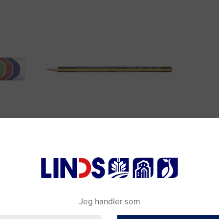
t 7,5-
Blyant Noris trekantet 183-HB gul/sort
Re
Varenummer: 3017737
DKK 5,00
(DKK 4,00 ekskl. moms)
Jeg handler som
Læg i kurv