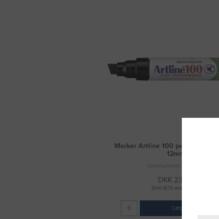
Marker Artline 100 permanent sor
12mm
Varenummer: 3015137
DKK 23,44
(DKK 18,75 ekskl. moms)
Læg i kurv