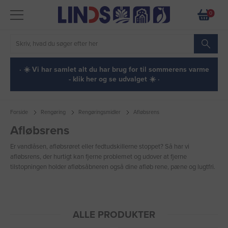
0
· ☀️ Vi har samlet alt du har brug for til sommerens varme
- klik her og se udvalget ☀️ ·
Forside
Rengøring
Rengøringsmidler
Afløbsrens
Afløbsrens
Er vandlåsen, afløbsrøret eller fedtudskillerne stoppet? Så har vi
afløbsrens, der hurtigt kan fjerne problemet og udover at fjerne
tilstopningen holder afløbsåbneren også dine afløb rene, pæne og lugtfri.
ALLE PRODUKTER