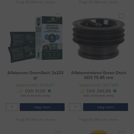
Fragt 49 DKK inkl. moms
Fragt 49 DKK inkl. moms
Afløbsrens GreenSwirl 2x233
Afløbsmembran Green Drain
gr
GD3 75-85 mm
Varenummer: 3078377
Varenummer: 3027309
DKK 51,00
DKK 286,88
(DKK 40,80 ekskl. moms)
(DKK 229,50 ekskl. moms)
Læg i kurv
Læg i kurv
Fragt 49 DKK inkl. moms
Fragt 49 DKK inkl. moms