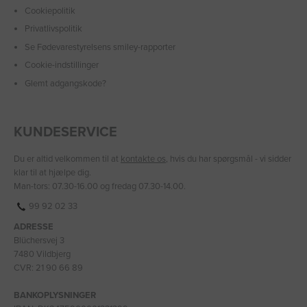
Cookiepolitik
Privatlivspolitik
Se Fødevarestyrelsens smiley-rapporter
Cookie-indstillinger
Glemt adgangskode?
KUNDESERVICE
Du er altid velkommen til at
kontakte os
, hvis du har spørgsmål - vi sidder
klar til at hjælpe dig.
Man-tors: 07.30-16.00 og fredag 07.30-14.00.
99 92 02 33
ADRESSE
Blüchersvej 3
7480 Vildbjerg
CVR: 21 90 66 89
BANKOPLYSNINGER