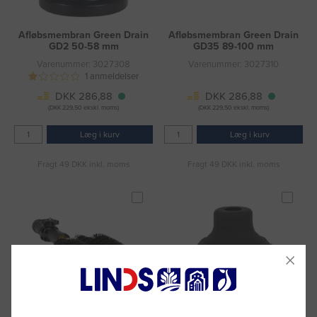
Afløbsmembran Green Drain
Afløbsmembran Green Drain
GD2 50-58 mm
GD35 89-100 mm
Varenummer: 3027308
Varenummer: 3027310
1 anmeldelser
DKK 286,88
DKK 286,88
(DKK 229,50 ekskl. moms)
(DKK 229,50 ekskl. moms)
Læg i kurv
Læg i kurv
Fragt 49 DKK inkl. moms
Fragt 49 DKK inkl. moms