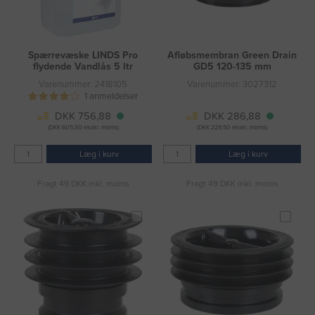
Spærrevæske LINDS Pro
Afløbsmembran Green Drain
flydende Vandlås 5 ltr
GD5 120-135 mm
Varenummer: 2418105
Varenummer: 3027312
1 anmeldelser
DKK 756,88
DKK 286,88
(DKK 605,50 ekskl. moms)
(DKK 229,50 ekskl. moms)
Læg i kurv
Læg i kurv
Fragt 49 DKK inkl. moms
Fragt 49 DKK inkl. moms