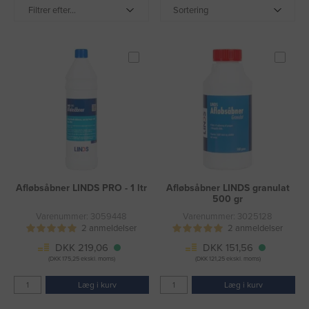
Filtrer efter...
Sortering
Afløbsåbner LINDS PRO - 1 ltr
Afløbsåbner LINDS granulat
500 gr
Varenummer: 3059448
Varenummer: 3025128
2 anmeldelser
2 anmeldelser
DKK 219,06
DKK 151,56
(DKK 175,25 ekskl. moms)
(DKK 121,25 ekskl. moms)
Læg i kurv
Læg i kurv