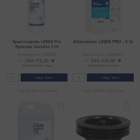
Spærrevæske LINDS Pro
Afløbsåbner LINDS PRO - 5 ltr
flydende Vandlås 1 ltr
Varenummer: 2418101
Varenummer: 3059463
DKK 172,26
DKK 534,38
(DKK 137,81 ekskl. moms)
(DKK 427,50 ekskl. moms)
Læg i kurv
Læg i kurv
Fragt 49 DKK inkl. moms
Fragt 49 DKK inkl. moms