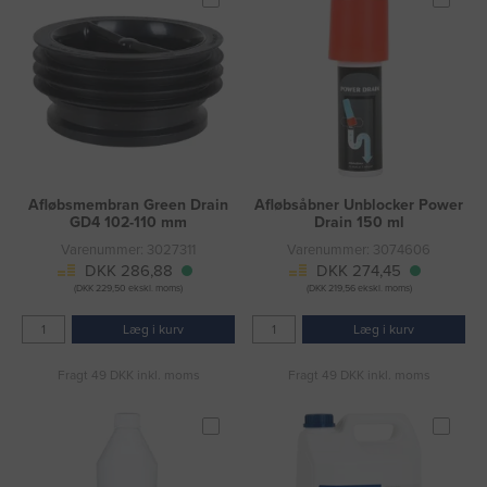
Afløbsmembran Green Drain
Afløbsåbner Unblocker Power
GD4 102-110 mm
Drain 150 ml
Varenummer: 3027311
Varenummer: 3074606
DKK 286,88
DKK 274,45
(DKK 229,50 ekskl. moms)
(DKK 219,56 ekskl. moms)
Læg i kurv
Læg i kurv
Fragt 49 DKK inkl. moms
Fragt 49 DKK inkl. moms