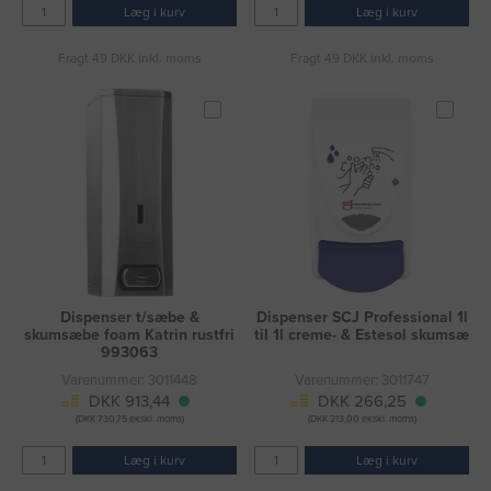
Læg i kurv
Læg i kurv
Fragt 49 DKK inkl. moms
Fragt 49 DKK inkl. moms
Dispenser t/sæbe &
Dispenser SCJ Professional 1l
skumsæbe foam Katrin rustfri
til 1l creme- & Estesol skumsæ
993063
Varenummer: 3011448
Varenummer: 3011747
DKK 913,44
DKK 266,25
(DKK 730,75 ekskl. moms)
(DKK 213,00 ekskl. moms)
Læg i kurv
Læg i kurv