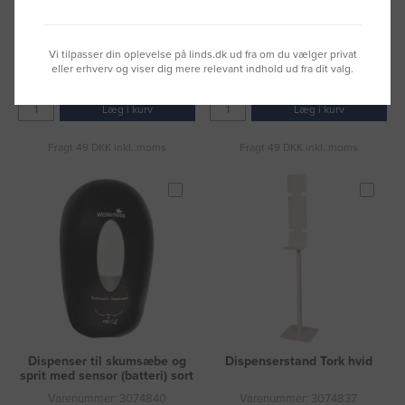
grå
Touchfree Katrin 0,5l hvid
sensor
Varenummer: 3048964
Varenummer: 3047837
Vi tilpasser din oplevelse på linds.dk ud fra om du vælger privat
DKK 55,15
DKK 622,81
eller erhverv og viser dig mere relevant indhold ud fra dit valg.
(DKK 44,12 ekskl. moms)
(DKK 498,25 ekskl. moms)
Læg i kurv
Læg i kurv
Fragt 49 DKK inkl. moms
Fragt 49 DKK inkl. moms
Dispenser til skumsæbe og
Dispenserstand Tork hvid
sprit med sensor (batteri) sort
Varenummer: 3074840
Varenummer: 3074837