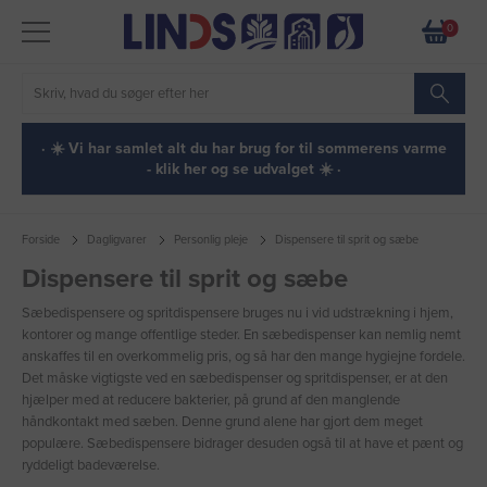
0
· ☀️ Vi har samlet alt du har brug for til sommerens varme
- klik her og se udvalget ☀️ ·
Forside
Dagligvarer
Personlig pleje
Dispensere til sprit og sæbe
Dispensere til sprit og sæbe
Sæbedispensere og spritdispensere bruges nu i vid udstrækning i hjem,
kontorer og mange offentlige steder. En sæbedispenser kan nemlig nemt
anskaffes til en overkommelig pris, og så har den mange hygiejne fordele.
Det måske vigtigste ved en sæbedispenser og spritdispenser, er at den
hjælper med at reducere bakterier, på grund af den manglende
håndkontakt med sæben. Denne grund alene har gjort dem meget
populære. Sæbedispensere bidrager desuden også til at have et pænt og
ryddeligt badeværelse.