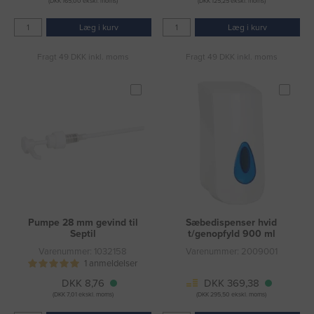
(DKK 165,00 ekskl. moms)
(DKK 125,25 ekskl. moms)
Læg i kurv
Læg i kurv
Fragt 49 DKK inkl. moms
Fragt 49 DKK inkl. moms
Pumpe 28 mm gevind til
Sæbedispenser hvid
Septil
t/genopfyld 900 ml
Varenummer: 1032158
Varenummer: 2009001
1 anmeldelser
DKK 8,76
DKK 369,38
(DKK 7,01 ekskl. moms)
(DKK 295,50 ekskl. moms)