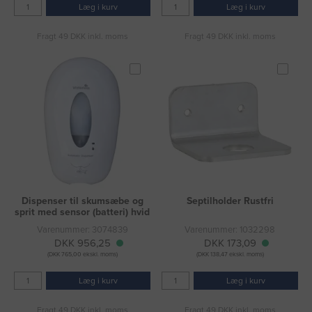
Læg i kurv
Læg i kurv
Fragt 49 DKK inkl. moms
Fragt 49 DKK inkl. moms
Dispenser til skumsæbe og
Septilholder Rustfri
sprit med sensor (batteri) hvid
Varenummer: 3074839
Varenummer: 1032298
DKK 956,25
DKK 173,09
(DKK 765,00 ekskl. moms)
(DKK 138,47 ekskl. moms)
Læg i kurv
Læg i kurv
Fragt 49 DKK inkl. moms
Fragt 49 DKK inkl. moms