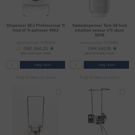
Dispenser SCJ Professional 1l
Sæbedispenser Tork S4 hvid
hvid til 1l patroner 4163
Intuition sensor t/1l skum
5616
Varenummer: 3015954
Varenummer: 3013486
DKK 266,25
DKK 642,19
(DKK 213,00 ekskl. moms)
(DKK 513,75 ekskl. moms)
Læg i kurv
Læg i kurv
Fragt 49 DKK inkl. moms
Fragt 49 DKK inkl. moms