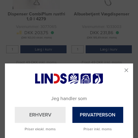
Dispenser CombiPlum rustfri
Albuebetjent Vægdispenser
1,0 l 4279
Varenummer: 3077065
Varenummer: 1033003
DKK 203,75
DKK 231,86
(DKK 163,00 ekskl. moms)
(DKK 185,49 ekskl. moms)
Læg i kurv
Læg i kurv
Fragt 49 DKK inkl. moms
Fragt 49 DKK inkl. moms
Jeg handler som
ERHVERV
PRIVATPERSON
Priser ekskl. moms
Priser inkl. moms
Drypbakke t/dispenserstand
Dispenser t/sæbe & foam