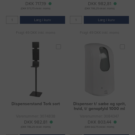
DKK 717,19
DKK 982,81
(DKK 573,75 ekskl. moms)
(DKK 786,25 ekskl. moms)
Læg i kurv
Læg i kurv
Fragt 49 DKK inkl. moms
Fragt 49 DKK inkl. moms
Dispenserstand Tork sort
Dispenser t/ sæbe og sprit,
hvid, t/ genopfyld 1000 ml
Varenummer: 3074838
Varenummer: 3084347
DKK 982,81
DKK 803,44
(DKK 786,25 ekskl. moms)
(DKK 642,75 ekskl. moms)