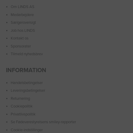
Om LINDS AS
Medarbejdere
Sælgeroversigt
Job hos LINDS
Kontakt os
Sponsorater
Tilmeld nyhedsbrev
INFORMATION
Handelsbetingelser
Leveringsbetingelser
Returnering
Cookiepolitik
Privatlivspolitik
Se Fødevarestyrelsens smiley-rapporter
Cookie-indstillinger