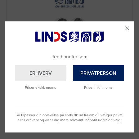
Jeg handler som
Brug for hjælp?
ERHVERV
PRIVATPERSON
Ring til os på
9992 0233
Vi sidder klar til at hjælpe dig.
Priser ekskl. moms
Priser inkl. moms
Du kan også kontakte din lokale sælger
–
se oversigten her
Vi tilpasser din oplevelse på linds.dk ud fra om du vælger privat
eller erhverv og viser dig mere relevant indhold ud fra dit valg.