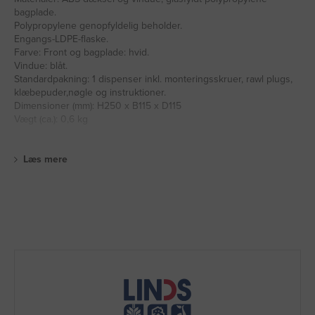
bagplade.
Polypropylene genopfyldelig beholder.
Engangs-LDPE-flaske.
Farve: Front og bagplade: hvid.
Vindue: blåt.
Standardpakning: 1 dispenser inkl. monteringsskruer, rawl plugs,
klæbepuder,nøgle og instruktioner.
Dimensioner (mm): H250 x B115 x D115
Vægt (ca.): 0,6 kg
Læs mere