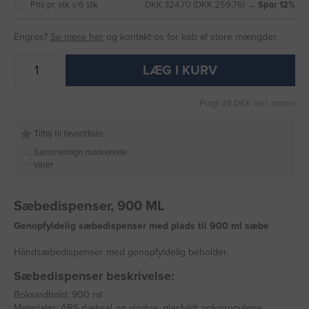
Pris pr. stk v/6 stk
DKK 324,70 (DKK 259,76) →
Spar 12%
Engros?
Se mere her
og kontakt os for køb af store mængder.
LÆG I KURV
Fragt 49 DKK inkl. moms
Tilføj til favoritliste
Sammenlign markerede
varer
Sæbedispenser, 900 ML
Genopfyldelig sæbedispenser med plads til 900 ml sæbe
Håndsæbedispenser med genopfyldelig beholder.
Sæbedispenser beskrivelse:
Boksindhold: 900 ml
Materialer: ABS dæksel og vindue, glasfyldt polypropylene