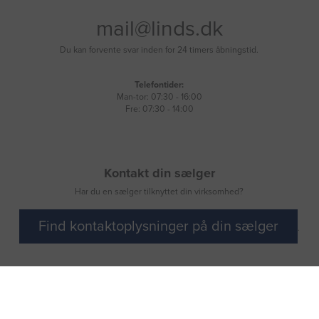
mail@linds.dk
Du kan forvente svar inden for 24 timers åbningstid.
Telefontider:
Man-tor: 07:30 - 16:00
Fre: 07:30 - 14:00
Kontakt din sælger
Har du en sælger tilknyttet din virksomhed?
Find kontaktoplysninger på din sælger
.