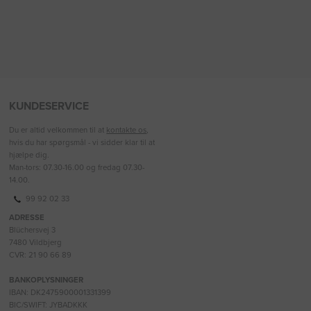
KUNDESERVICE
Du er altid velkommen til at
kontakte os
,
hvis du har spørgsmål - vi sidder klar til at
hjælpe dig.
Man-tors: 07.30-16.00 og fredag 07.30-
14.00.
99 92 02 33
ADRESSE
Blüchersvej 3
7480 Vildbjerg
CVR: 21 90 66 89
BANKOPLYSNINGER
IBAN: DK2475900001331399
BIC/SWIFT: JYBADKKK