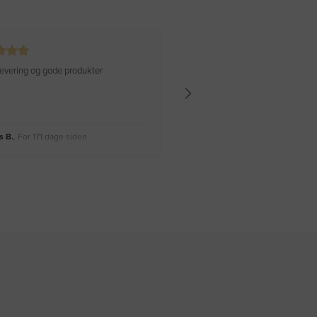
 levering og gode produkter
Hurtig levering Varen er perfekt
 B.
, For 171 dage siden
Rikke A.
, For 174 dage siden