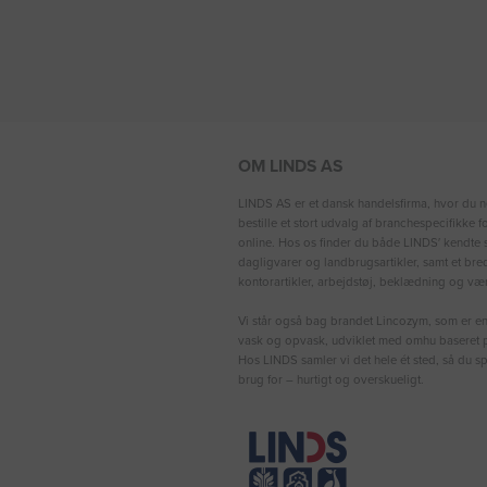
OM LINDS AS
LINDS AS er et dansk handelsfirma, hvor du n
bestille et stort udvalg af branchespecifikke 
online. Hos os finder du både LINDS′ kendte s
dagligvarer og landbrugsartikler, samt et bre
kontorartikler, arbejdstøj, beklædning og vær
Vi står også bag brandet Lincozym, som er en 
vask og opvask, udviklet med omhu baseret p
Hos LINDS samler vi det hele ét sted, så du sp
brug for – hurtigt og overskueligt.