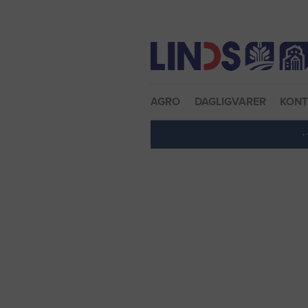
Nulstil adgangskode
AGRO
DAGLIGVARER
KON
·