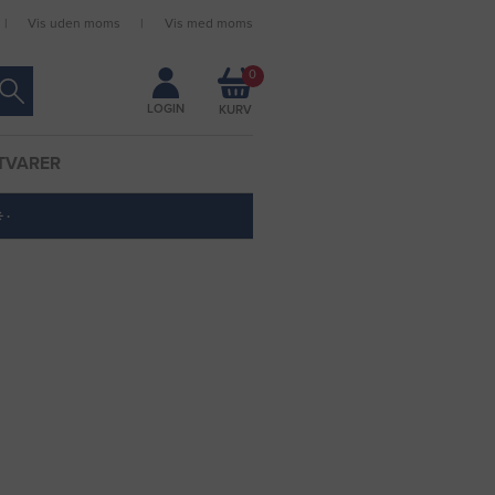
Vis uden moms
Vis med moms
Forbliv logget ind
0
LOGIN
TVARER
 ·