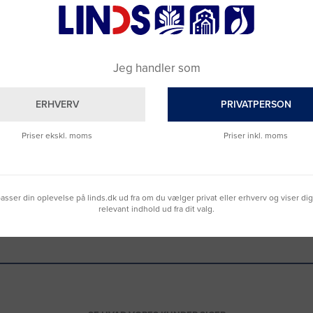
ngshenvendelser/
Uopfordrede ansøgninge
 inquiries
Du er altid velkommen til at sende os 
ansøgning.
s
indkøbsafdeling
for al henvendelse
lag til leverandørsamarbejde.
Jeg handler som
Send din ansøgning via sikker mail til os
ct our
purchasing department
for any
iries.
ERHVERV
PRIVATPERSON
Priser ekskl. moms
Priser inkl. moms
Medarbejdere i Vildbjerg
fordelt over hele Danmark er vi over 45 ansatte på LINDS’ hovedkontor i det natu
lpasser din oplevelse på linds.dk ud fra om du vælger privat eller erhverv og viser di
INDKØB
|
IT
|
KUNDESERVICE
|
LOGISTIK
|
MARKETING
|
PRODUKT
|
SALG
relevant indhold ud fra dit valg.