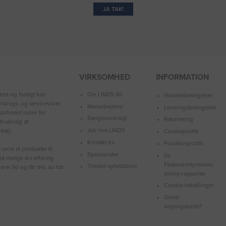
JA TAK!
VIRKSOMHED
INFORMATION
Om LINDS AS
emt og hurtigt kan
Handelsbetingelser
forbrugs- og servicevarer
Medarbejdere
Leveringsbetingelser
ortiment inden for
Sælgeroversigt
Returnering
dt udvalg af
Job hos LINDS
ktøj.
Cookiepolitik
Kontakt os
Privatlivspolitik
serie af produkter til
Sponsorater
Se
å mange års erfaring.
Fødevarestyrelsens
Tilmeld nyhedsbrev
arer tid og får det, du har
smiley-rapporter
Cookie-indstillinger
Glemt
adgangskode?