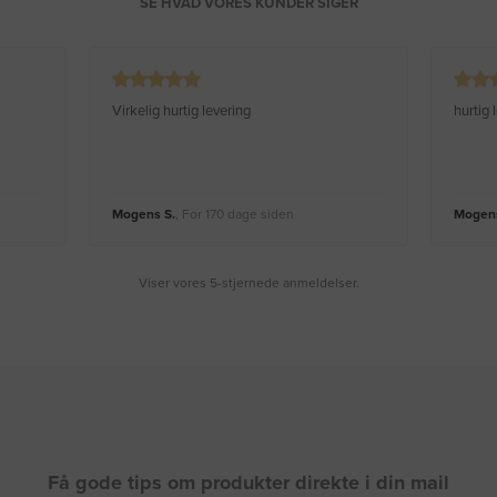
SE HVAD VORES KUNDER SIGER
Virkelig hurtig levering
hurtig
Mogens S.
, For 170 dage siden
Mogens
Viser vores 5-stjernede anmeldelser.
Få gode tips om produkter direkte i din mail