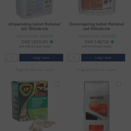
Afspænding tablet Rational
Ovnrengøring tablet Rational
blå 150stk/stk
rød 100stk/stk
Varenummer: 3044113
Varenummer: 3043297
DKK 1.925,00
DKK 1.467,19
(DKK 1.540,00 ekskl. moms)
(DKK 1.173,75 ekskl. moms)
Læg i kurv
Læg i kurv
Fragt 49 DKK inkl. moms
Fragt 49 DKK inkl. moms