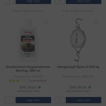
Læg i kurv
Læg i kurv
Fragt 49 DKK inkl. moms
Fragt 49 DKK inkl. moms
Glaskeramisk Kogepladerens
Hængevægt Ryom 0-100 kg
Sterling, 250 ml
Varenummer: 1007013
Varenummer: 3082533
2 anmeldelser
DKK 55,63
DKK 158,16
(DKK 44,50 ekskl. moms)
(DKK 126,53 ekskl. moms)
Læg i kurv
Læg i kurv