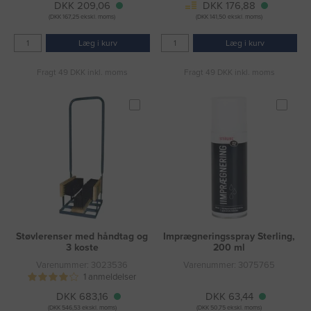
DKK 209,06
DKK 176,88
(DKK 167,25 ekskl. moms)
(DKK 141,50 ekskl. moms)
Læg i kurv
Læg i kurv
Fragt 49 DKK inkl. moms
Fragt 49 DKK inkl. moms
Støvlerenser med håndtag og
Imprægneringsspray Sterling,
3 koste
200 ml
Varenummer: 3023536
Varenummer: 3075765
1 anmeldelser
DKK 683,16
DKK 63,44
(DKK 546,53 ekskl. moms)
(DKK 50,75 ekskl. moms)