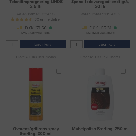
Tekstilimprægnering LINDS
Spand fødevaregodkendt grå,
2,5 ltr
20 ltr
Varenummer: 3019773
Varenummer: 1059285
30 anmeldelser
DKK 171,56
DKK 165,31
(DKK 137,25 ekskl. moms)
(DKK 132,25 ekskl. moms)
Læg i kurv
Læg i kurv
Fragt 49 DKK inkl. moms
Fragt 49 DKK inkl. moms
Ovnrens/grillrens spray
Møbelpolish Sterling, 250 ml
Sterling, 300 ml