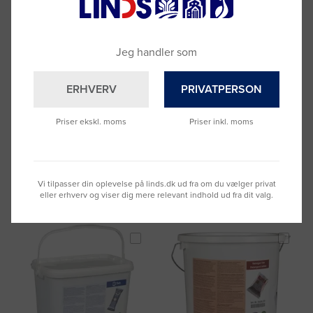
Jeg handler som
ERHVERV
PRIVATPERSON
Spand med hank sort, 20 ltr
Hængevægt Ryom 0-25 kg
Priser ekskl. moms
Priser inkl. moms
Varenummer: 3078157
Varenummer: 3082531
DKK 56,25
DKK 152,58
(DKK 45,00 ekskl. moms)
(DKK 122,06 ekskl. moms)
Læg i kurv
Læg i kurv
Vi tilpasser din oplevelse på linds.dk ud fra om du vælger privat
eller erhverv og viser dig mere relevant indhold ud fra dit valg.
Fragt 49 DKK inkl. moms
Fragt 49 DKK inkl. moms