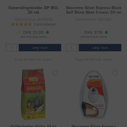
Optændingsblokke ZIP BIO,
Skocreme Silver Express Black
20 stk
Self Shine Shoe Cream, 50 ml
Varenummer: 3078959
Varenummer: 1007342
3 anmeldelser
DKK 22,00
DKK 37,19
(DKK 17,60 ekskl. moms)
(DKK 29,75 ekskl. moms)
Læg i kurv
Læg i kurv
Fragt 49 DKK inkl. moms
Fragt 49 DKK inkl. moms
Grillbriketter Grillis 10 kg
Skocreme Silver Express