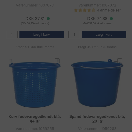
Varenummer: 1007073
Varenummer: 1007072
4 anmeldelser
DKK 37,81
DKK 74,38
(DKK 30,25 ekskl. moms)
(DKK 59,50 ekskl. moms)
Læg i kurv
Læg i kurv
Fragt 49 DKK inkl. moms
Fragt 49 DKK inkl. moms
Kurv fødevaregodkendt blå,
Spand fødevaregodkendt blå,
44 ltr
20 ltr
Varenummer: 1059255
Varenummer: 1059283