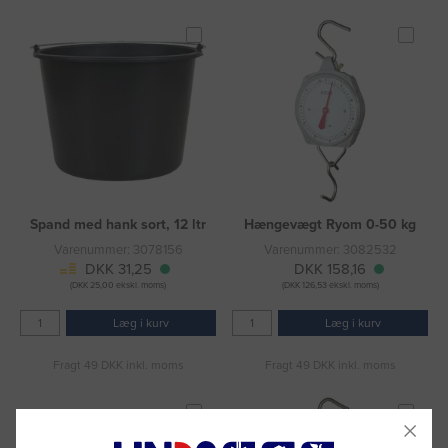
Spand med hank sort, 12 ltr
Hængevægt Ryom 0-50 kg
Varenummer: 3078156
Varenummer: 3082532
DKK 31,25
DKK 158,16
(DKK 25,00 ekskl. moms)
(DKK 126,53 ekskl. moms)
Læg i kurv
Læg i kurv
Fragt 49 DKK inkl. moms
Fragt 49 DKK inkl. moms