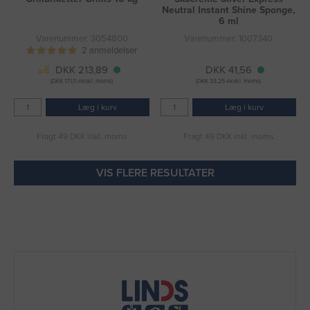
Neutral Instant Shine Sponge,
6 ml
Varenummer: 3054800
Varenummer: 1007340
2 anmeldelser
DKK 213,89
DKK 41,56
(DKK 171,11 ekskl. moms)
(DKK 33,25 ekskl. moms)
Læg i kurv
Læg i kurv
Fragt 49 DKK inkl. moms
Fragt 49 DKK inkl. moms
VIS FLERE RESULTATER