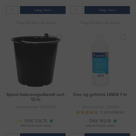
Læg i kurv
Læg i kurv
Fragt 49 DKK inkl. moms
Fragt 49 DKK inkl. moms
Spand fødevaregodkendt sort,
Ovn- og grillrens LINDS 1 ltr
12 ltr
Varenummer: 1059269
Varenummer: 2117001
2 anmeldelser
DKK 128,75
DKK 192,19
(DKK 103,00 ekskl. moms)
(DKK 153,75 ekskl. moms)