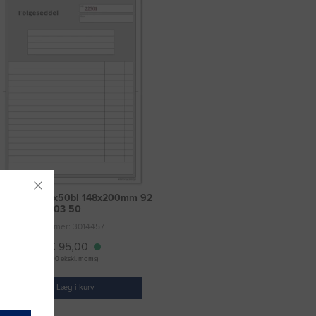
seddelbog 2x50bl 148x200mm 92
2203 50
Varenummer: 3014457
DKK 95,00
(DKK 76,00 ekskl. moms)
Læg i kurv