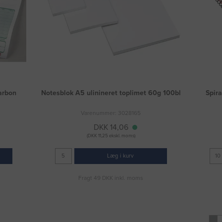
arbon
Notesblok A5 ulinineret toplimet 60g 100bl
Spir
Varenummer: 3028165
DKK 14,06
(DKK 11,25 ekskl. moms)
Læg i kurv
Fragt 49 DKK inkl. moms