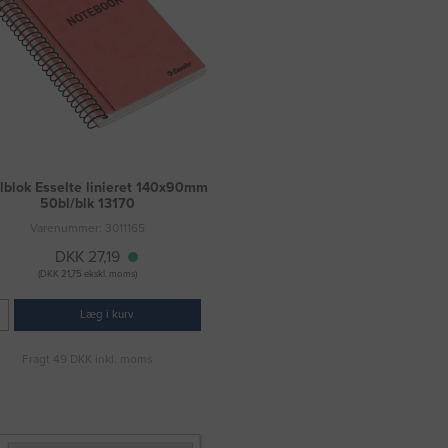
alblok Esselte linieret 140x90mm
50bl/blk 13170
Varenummer: 3011165
DKK 27,19
(DKK 21,75 ekskl. moms)
Læg i kurv
Fragt 49 DKK inkl. moms