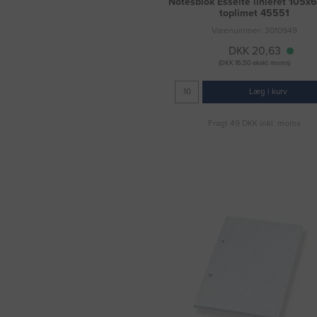
Notesblok Esselte linieret 105
toplimet 45551
Varenummer: 3010949
DKK 20,63
(DKK 16,50 ekskl. moms)
Læg i kurv
Fragt 49 DKK inkl. moms