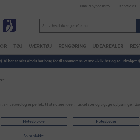
Tilmeld nyhedsbrev
Kontakt os
TOR
TØJ
VÆRKTØJ
RENGØRING
UDEAREALER
RES
 ☀️ Vi har samlet alt du har brug for til sommerens varme - klik her og se udvalget ☀️
kke
t skrivebord og er perfekt til at notere ideer, huskelister og vigtige oplysninger. 
Notesblokke
Notesbøger
Spiralblokke