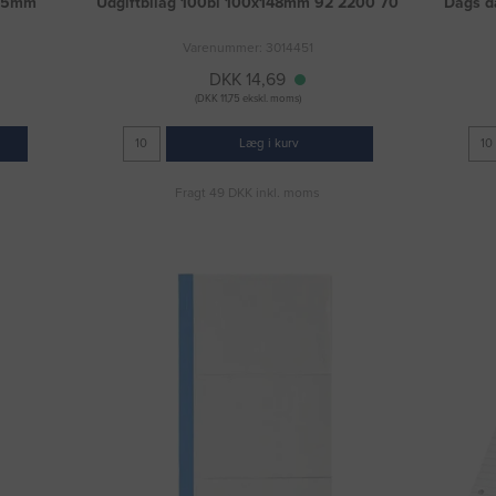
x65mm
Udgiftbilag 100bl 100x148mm 92 2200 70
Dags d
Varenummer: 3014451
DKK 14,69
(DKK 11,75 ekskl. moms)
Læg i kurv
Fragt 49 DKK inkl. moms