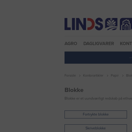
Nulstil adgangskode
AGRO
DAGLIGVARER
KON
·
Forside
Kontorartikler
Papir
Blo
Blokke
Blokke er et uundværligt redskab på ethver
Fortrykte blokke
Skriveblokke