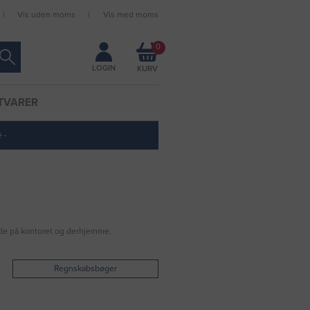
Vis uden moms
Vis med moms
Forbliv logget ind
0
LOGIN
TVARER
 ·
Både på kontoret og derhjemme.
Regnskabsbøger