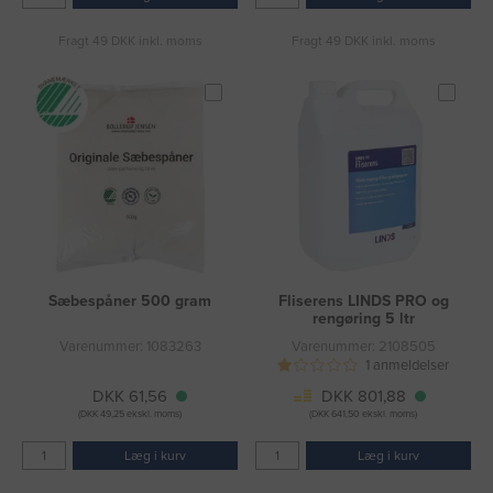
Fragt 49 DKK inkl. moms
Fragt 49 DKK inkl. moms
Sæbespåner 500 gram
Fliserens LINDS PRO og
rengøring 5 ltr
Varenummer: 1083263
Varenummer: 2108505
1 anmeldelser
DKK 61,56
DKK 801,88
(DKK 49,25 ekskl. moms)
(DKK 641,50 ekskl. moms)
Læg i kurv
Læg i kurv