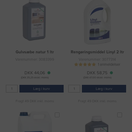
Gulvsæbe natur 1 ltr
Rengøringsmiddel Linyl 2 ltr
Varenummer: 3083399
Varenummer: 3077314
1 anmeldelser
DKK 44,06
DKK 58,75
(DKK 35,25 ekskl. moms)
(DKK 47,00 ekskl. moms)
Læg i kurv
Læg i kurv
Fragt 49 DKK inkl. moms
Fragt 49 DKK inkl. moms