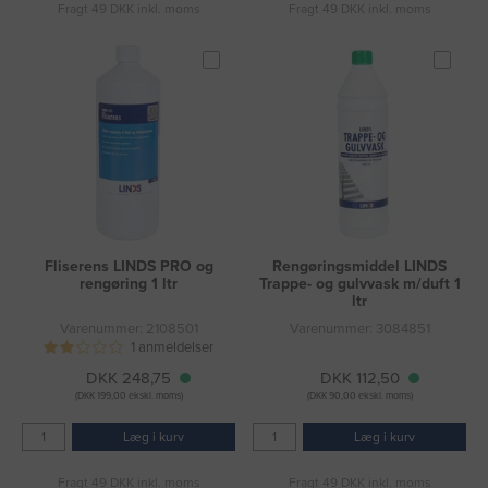
Fragt 49 DKK inkl. moms
Fragt 49 DKK inkl. moms
Fliserens LINDS PRO og
Rengøringsmiddel LINDS
rengøring 1 ltr
Trappe- og gulvvask m/duft 1
ltr
Varenummer: 2108501
Varenummer: 3084851
1 anmeldelser
DKK 248,75
DKK 112,50
(DKK 199,00 ekskl. moms)
(DKK 90,00 ekskl. moms)
Læg i kurv
Læg i kurv
Fragt 49 DKK inkl. moms
Fragt 49 DKK inkl. moms