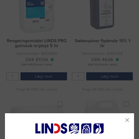
Rengøringsmiddel LINDS PRO
Sæbespåner flydende 15% 1
gulvvask m/pleje 5 ltr
ltr
Varenummer: 3053980
Varenummer: 3083398
DKK 811,56
DKK 44,06
(DKK 649,25 ekskl. moms)
(DKK 35,25 ekskl. moms)
Læg i kurv
Læg i kurv
Fragt 49 DKK inkl. moms
Fragt 49 DKK inkl. moms