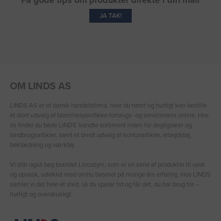
Få gode tips om produkter direkte i din mail
JA TAK!
OM LINDS AS
LINDS AS er et dansk handelsfirma, hvor du nemt og hurtigt kan bestille
et stort udvalg af branchespecifikke forbrugs- og servicevarer online. Hos
os finder du både LINDS′ kendte sortiment inden for dagligvarer og
landbrugsartikler, samt et bredt udvalg af kontorartikler, arbejdstøj,
beklædning og værktøj.
Vi står også bag brandet Lincozym, som er en serie af produkter til vask
og opvask, udviklet med omhu baseret på mange års erfaring. Hos LINDS
samler vi det hele ét sted, så du sparer tid og får det, du har brug for –
hurtigt og overskueligt.