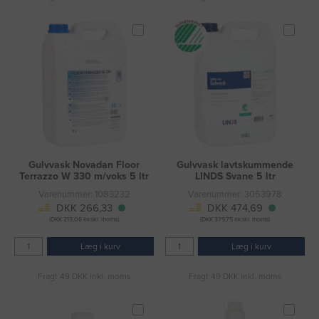
Gulvvask Novadan Floor
Gulvvask lavtskummende
Terrazzo W 330 m/voks 5 ltr
LINDS Svane 5 ltr
Varenummer: 1083232
Varenummer: 3053978
DKK 266,33
DKK 474,69
(DKK 213,06 ekskl. moms)
(DKK 379,75 ekskl. moms)
Læg i kurv
Læg i kurv
Fragt 49 DKK inkl. moms
Fragt 49 DKK inkl. moms