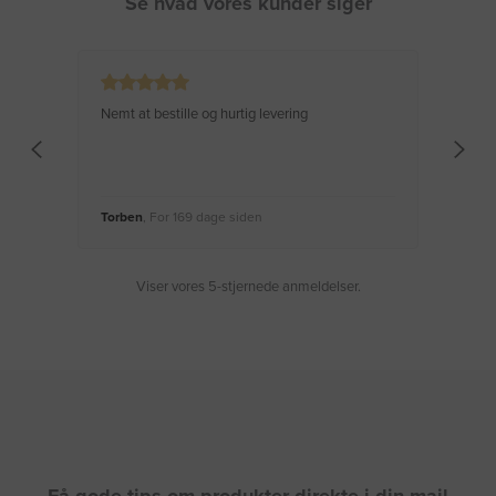
Se hvad vores kunder siger
Nemt at bestille og hurtig levering
Virke
Torben
, For 169 dage siden
Moge
Viser vores 5-stjernede anmeldelser.