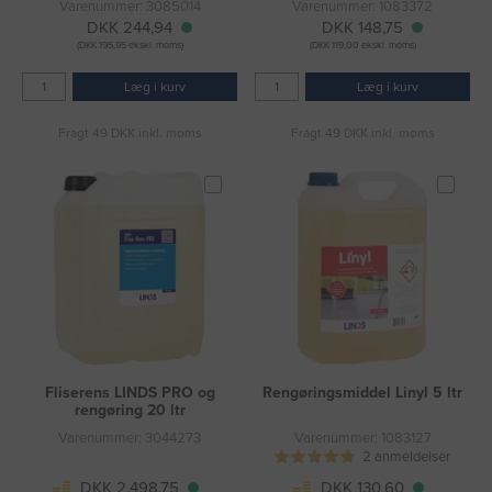
Varenummer: 3085014
Varenummer: 1083372
DKK 244,94
DKK 148,75
(DKK 195,95 ekskl. moms)
(DKK 119,00 ekskl. moms)
Læg i kurv
Læg i kurv
Fragt 49 DKK inkl. moms
Fragt 49 DKK inkl. moms
Fliserens LINDS PRO og
Rengøringsmiddel Linyl 5 ltr
rengøring 20 ltr
Varenummer: 3044273
Varenummer: 1083127
2 anmeldelser
DKK 2.498,75
DKK 130,60