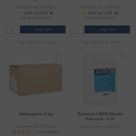
Varenummer: 3084852
Varenummer: 2109005
DKK 437,50
DKK 820,94
(DKK 350,00 ekskl. moms)
(DKK 656,75 ekskl. moms)
Læg i kurv
Læg i kurv
Fragt 49 DKK inkl. moms
Fragt 49 DKK inkl. moms
Sæbespåner 5 kg
Gulvvask LINDS Maskin
Gulvvask - 5 ltr
Varenummer: 1083275
Varenummer: 2122505
1 anmeldelser