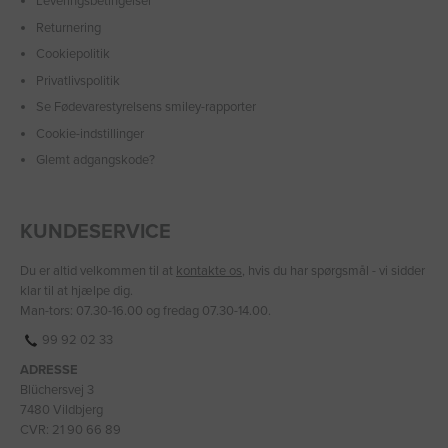
Leveringsbetingelser
Returnering
Cookiepolitik
Privatlivspolitik
Se Fødevarestyrelsens smiley-rapporter
Cookie-indstillinger
Glemt adgangskode?
KUNDESERVICE
Du er altid velkommen til at
kontakte os
, hvis du har spørgsmål - vi sidder
klar til at hjælpe dig.
Man-tors: 07.30-16.00 og fredag 07.30-14.00.
99 92 02 33
ADRESSE
Blüchersvej 3
7480 Vildbjerg
CVR: 21 90 66 89