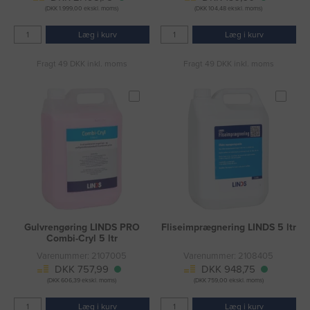
(DKK 1.999,00 ekskl. moms)
(DKK 104,48 ekskl. moms)
Læg i kurv
Læg i kurv
Fragt 49 DKK inkl. moms
Fragt 49 DKK inkl. moms
Gulvrengøring LINDS PRO
Fliseimprægnering LINDS 5 ltr
Combi-Cryl 5 ltr
Varenummer: 2107005
Varenummer: 2108405
DKK 757,99
DKK 948,75
(DKK 606,39 ekskl. moms)
(DKK 759,00 ekskl. moms)
Læg i kurv
Læg i kurv