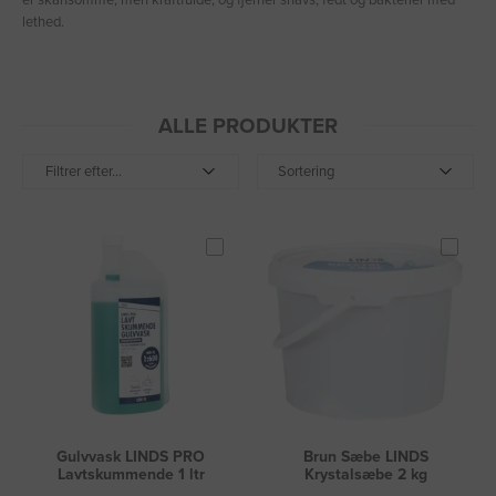
er skånsomme, men kraftfulde, og fjerner snavs, fedt og bakterier med
lethed.
ALLE PRODUKTER
Filtrer efter...
Sortering
Gulvvask LINDS PRO
Brun Sæbe LINDS
Lavtskummende 1 ltr
Krystalsæbe 2 kg