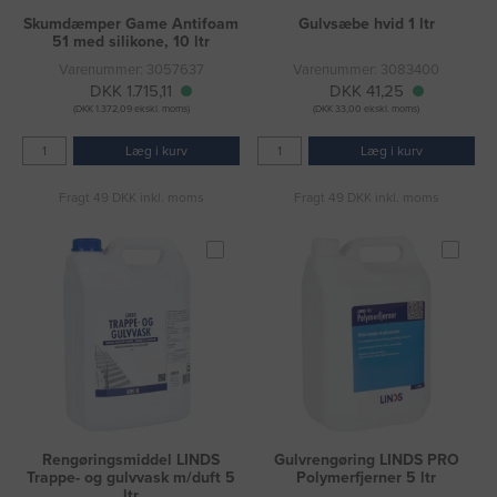
Skumdæmper Game Antifoam
Gulvsæbe hvid 1 ltr
51 med silikone, 10 ltr
Varenummer: 3057637
Varenummer: 3083400
DKK 1.715,11
DKK 41,25
(DKK 1.372,09 ekskl. moms)
(DKK 33,00 ekskl. moms)
Læg i kurv
Læg i kurv
Fragt 49 DKK inkl. moms
Fragt 49 DKK inkl. moms
Rengøringsmiddel LINDS
Gulvrengøring LINDS PRO
Trappe- og gulvvask m/duft 5
Polymerfjerner 5 ltr
ltr