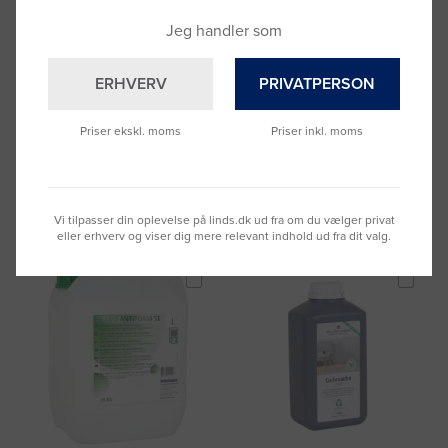
Jeg handler som
Brun Sæbe LINDS
Gulvpolish LINDS PRO
ERHVERV
PRIVATPERSON
Krystalsæbe 10 kg
Acrypol 5 ltr
Varenummer: 1083399
Varenummer: 2101005
Priser ekskl. moms
Priser inkl. moms
DKK 481,25
DKK 891,23
(DKK 385,00 ekskl. moms)
(DKK 712,98 ekskl. moms)
Læg i kurv
Læg i kurv
Vi tilpasser din oplevelse på linds.dk ud fra om du vælger privat
Fragt 49 DKK inkl. moms
Fragt 49 DKK inkl. moms
eller erhverv og viser dig mere relevant indhold ud fra dit valg.