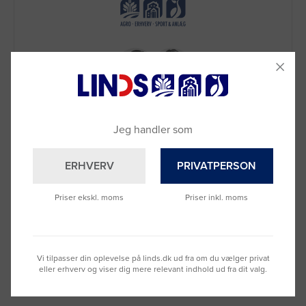
Jeg handler som
Brug for hjælp?
ERHVERV
PRIVATPERSON
Ring til os på
9992 0233
Vi sidder klar til at hjælpe dig.
Priser ekskl. moms
Priser inkl. moms
Du kan også kontakte din lokale sælger
–
se oversigten her
Vi tilpasser din oplevelse på linds.dk ud fra om du vælger privat
eller erhverv og viser dig mere relevant indhold ud fra dit valg.