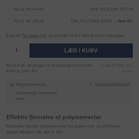
Pris pr. stk v/4 stk
DKK 819,13 (DKK 655,31)
Pris pr. stk v/8 stk
DKK 767,71 (DKK 614,17) →
Spar 6%
Engros?
Se mere her
og kontakt os for køb af store mængder.
LÆG I KURV
Bestil 4 stk. ad gangen for at modtage et helt kolli.,
Fragt 49 DKK inkl.
Antal pr. palle: 160
moms
Sikkerhedsdatablad
Tilføj til favoritliste
Sammenlign markerede
varer
Effektiv fjernelse af polymerrester
Produktet fjerner polymerrester fra gulve m.m. og efterlader
gulvet affedtet, når det er tørt.