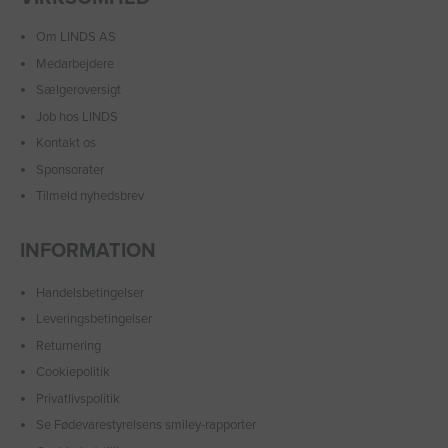
Om LINDS AS
Medarbejdere
Sælgeroversigt
Job hos LINDS
Kontakt os
Sponsorater
Tilmeld nyhedsbrev
INFORMATION
Handelsbetingelser
Leveringsbetingelser
Returnering
Cookiepolitik
Privatlivspolitik
Se Fødevarestyrelsens smiley-rapporter