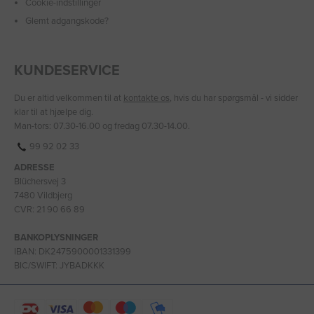
Cookie-indstillinger
Glemt adgangskode?
KUNDESERVICE
Du er altid velkommen til at
kontakte os
, hvis du har spørgsmål - vi sidder
klar til at hjælpe dig.
Man-tors: 07.30-16.00 og fredag 07.30-14.00.
99 92 02 33
ADRESSE
Blüchersvej 3
7480 Vildbjerg
CVR: 21 90 66 89
BANKOPLYSNINGER
IBAN: DK2475900001331399
BIC/SWIFT: JYBADKKK