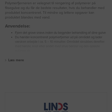
Polymerfjerneren er velegnet til rengøring af polymerer på
flisegulve og du får de bedste resultater, hvis du behandler med
produktet koncentreret. Til mindre og lettere opgaver kan
produktet blandes med vand.
Anvendelse:
Fjern det grove snavs inden du begynder behandling af dine gulve
Du hælder koncentreret polymerfjerner ud på området og lader
væsken arbejde i ca. 5 – 10 minutter. Området skrubbes derefter
med børste, kost eller andet med stive børster og den opløste
polymer sk
Læs mere