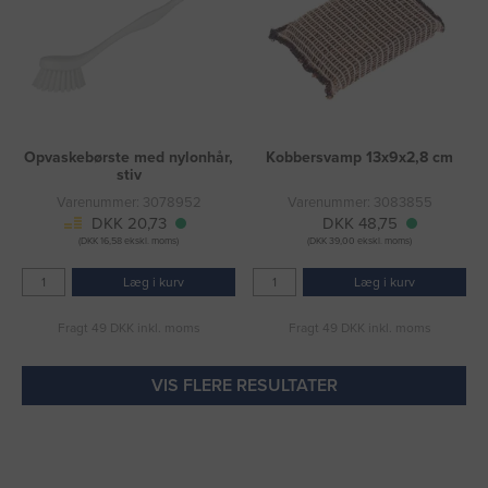
Opvaskebørste med nylonhår,
Kobbersvamp 13x9x2,8 cm
stiv
Varenummer: 3078952
Varenummer: 3083855
DKK 20,73
DKK 48,75
(DKK 16,58 ekskl. moms)
(DKK 39,00 ekskl. moms)
Læg i kurv
Læg i kurv
Fragt 49 DKK inkl. moms
Fragt 49 DKK inkl. moms
VIS FLERE RESULTATER