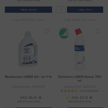
(DKK 73,00 ekskl. moms)
(DKK 138,75 ekskl. moms)
Vælg variant
Læg i kurv
Fragt 49 DKK inkl. moms
Fragt 49 DKK inkl. moms
Maskinrens LINDS Alt i én 1 ltr
Toiletrens LINDS Svane 750
ml
Varenummer: 3082978
Varenummer: 3053973
2 anmeldelser
DKK 48,44
DKK 25,31
(DKK 38,75 ekskl. moms)
(DKK 20,25 ekskl. moms)