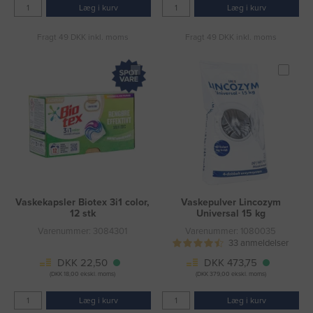
Læg i kurv
Læg i kurv
Fragt 49 DKK inkl. moms
Fragt 49 DKK inkl. moms
Vaskekapsler Biotex 3i1 color,
Vaskepulver Lincozym
12 stk
Universal 15 kg
Varenummer: 3084301
Varenummer: 1080035
33 anmeldelser
DKK 22,50
DKK 473,75
(DKK 18,00 ekskl. moms)
(DKK 379,00 ekskl. moms)
Læg i kurv
Læg i kurv