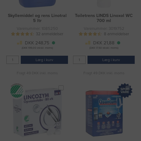
Skyllemiddel og rens Linotral
Toiletrens LINDS Linoxol WC
5 ltr
700 ml
Varenummer: 1085250
Varenummer: 3019752
32 anmeldelser
8 anmeldelser
DKK 248,75
DKK 21,88
(DKK 199,00 ekskl. moms)
(DKK 17,50 ekskl. moms)
Læg i kurv
Læg i kurv
Fragt 49 DKK inkl. moms
Fragt 49 DKK inkl. moms