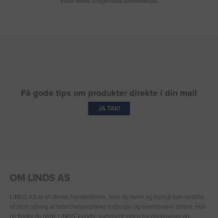
Viser vores 5-stjernede anmeldelser.
Få gode tips om produkter direkte i din mail
JA TAK!
OM LINDS AS
LINDS AS er et dansk handelsfirma, hvor du nemt og hurtigt kan bestille
et stort udvalg af branchespecifikke forbrugs- og servicevarer online. Hos
os finder du både LINDS′ kendte sortiment inden for dagligvarer og