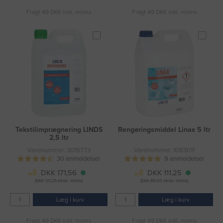
Fragt 49 DKK inkl. moms
Fragt 49 DKK inkl. moms
Tekstilimprægnering LINDS
Rengøringsmiddel Linax 5 ltr
2,5 ltr
Varenummer: 3019773
Varenummer: 1083011
30 anmeldelser
9 anmeldelser
DKK 171,56
DKK 111,25
(DKK 137,25 ekskl. moms)
(DKK 89,00 ekskl. moms)
Læg i kurv
Læg i kurv
Fragt 49 DKK inkl. moms
Fragt 49 DKK inkl. moms