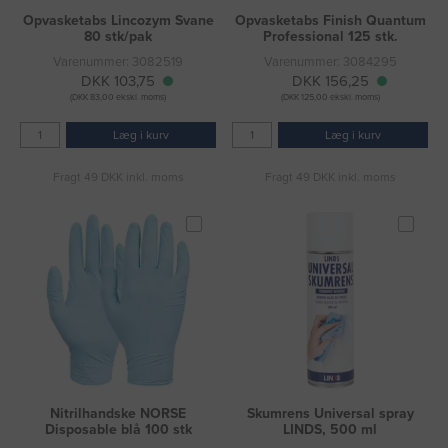
Opvasketabs Lincozym Svane
Opvasketabs Finish Quantum
80 stk/pak
Professional 125 stk.
Varenummer: 3082519
Varenummer: 3084295
DKK 103,75
DKK 156,25
(DKK 83,00 ekskl. moms)
(DKK 125,00 ekskl. moms)
Læg i kurv
Læg i kurv
Fragt 49 DKK inkl. moms
Fragt 49 DKK inkl. moms
Nitrilhandske NORSE
Skumrens Universal spray
Disposable blå 100 stk
LINDS, 500 ml