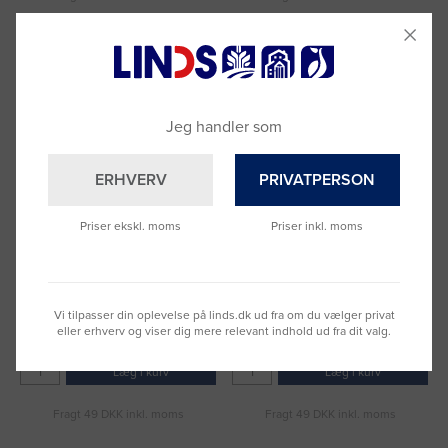
Jeg handler som
ERHVERV
PRIVATPERSON
Priser ekskl. moms
Priser inkl. moms
Opvaskemiddel Linosan
Klud LINDS PRO Alt-Mulig blå
Classic 5 ltr
20 stk
Varenummer: 1082392
Varenummer: 1003419
3 anmeldelser
20 anmeldelser
Vi tilpasser din oplevelse på linds.dk ud fra om du vælger privat
DKK 146,56
DKK 94,69
eller erhverv og viser dig mere relevant indhold ud fra dit valg.
(DKK 117,25 ekskl. moms)
(DKK 75,75 ekskl. moms)
Læg i kurv
Læg i kurv
Fragt 49 DKK inkl. moms
Fragt 49 DKK inkl. moms