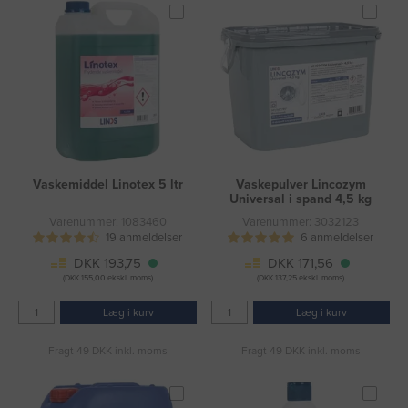
Vaskemiddel Linotex 5 ltr
Vaskepulver Lincozym
Universal i spand 4,5 kg
Varenummer: 1083460
Varenummer: 3032123
19 anmeldelser
6 anmeldelser
DKK 193,75
DKK 171,56
(DKK 155,00 ekskl. moms)
(DKK 137,25 ekskl. moms)
Læg i kurv
Læg i kurv
Fragt 49 DKK inkl. moms
Fragt 49 DKK inkl. moms