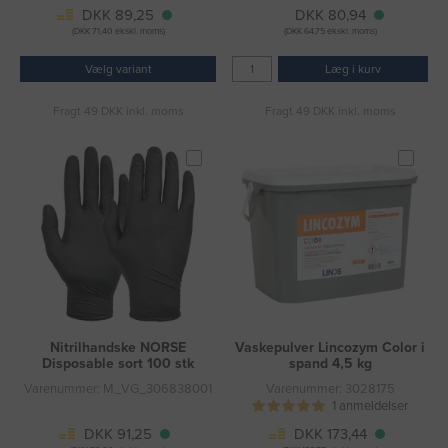
DKK 89,25
DKK 80,94
(DKK 71,40 ekskl. moms)
(DKK 64,75 ekskl. moms)
Vælg variant
Læg i kurv
Fragt 49 DKK inkl. moms
Fragt 49 DKK inkl. moms
Nitrilhandske NORSE
Vaskepulver Lincozym Color i
Disposable sort 100 stk
spand 4,5 kg
Varenummer: M_VG_306838001
Varenummer: 3028175
1 anmeldelser
DKK 91,25
DKK 173,44