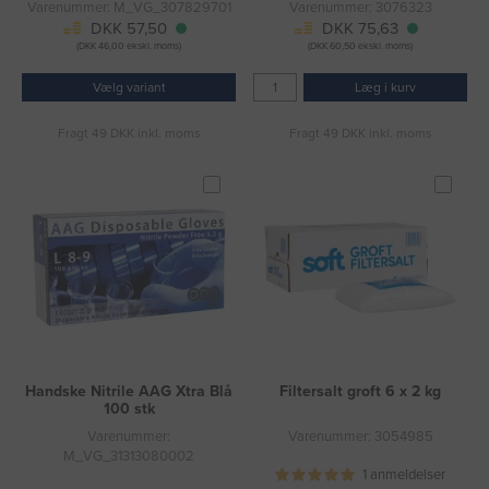
Varenummer: M_VG_307829701
Varenummer: 3076323
DKK 57,50
DKK 75,63
(DKK 46,00 ekskl. moms)
(DKK 60,50 ekskl. moms)
Vælg variant
Læg i kurv
Fragt 49 DKK inkl. moms
Fragt 49 DKK inkl. moms
Handske Nitrile AAG Xtra Blå
Filtersalt groft 6 x 2 kg
100 stk
Varenummer:
Varenummer: 3054985
M_VG_31313080002
1 anmeldelser