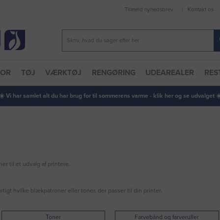
Tilmeld nyhedsbrev
Kontakt os
TOR
TØJ
VÆRKTØJ
RENGØRING
UDEAREALER
RES
 ☀️ Vi har samlet alt du har brug for til sommerens varme - klik her og se udvalget ☀️
r til et udvalg af printere.
tigt hvilke blækpatroner eller toner, der passer til din printer.
Toner
Farvebånd og farveruller