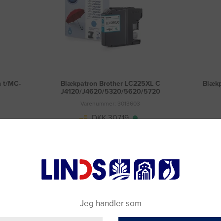
n t/MC-
Blækpatron Brother LC225XL C
Blækp
J4120/J4620/5320/5620/5720
Varenummer: 3013603
DKK 307,19
(DKK 245,75 ekskl. moms)
Læg i kurv
Fragt 49 DKK inkl. moms
Jeg handler som