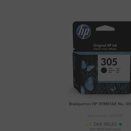
Blækpatron HP 3YM61AE No. 305
Varenummer: 3074477
DKK 185,63
(DKK 148,50 ekskl. moms)