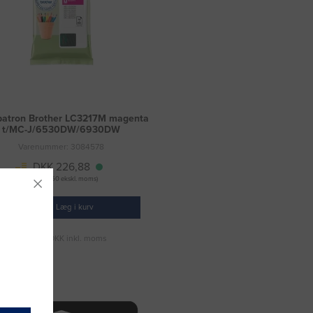
atron Brother LC3217M magenta
t/MC-J/6530DW/6930DW
Varenummer: 3084578
DKK 226,88
(DKK 181,50 ekskl. moms)
Læg i kurv
Fragt 49 DKK inkl. moms