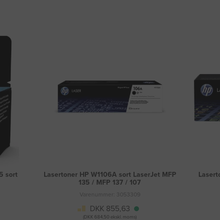
 sort
Lasertoner HP W1106A sort LaserJet MFP
Lasert
135 / MFP 137 / 107
Varenummer: 3053309
DKK 855,63
(DKK 684,50 ekskl. moms)