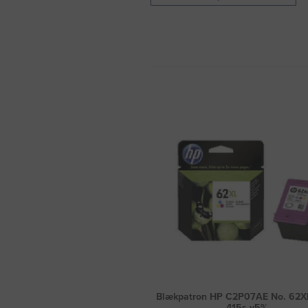
Blækpatron HP C2P07AE No. 62X
415s v5%