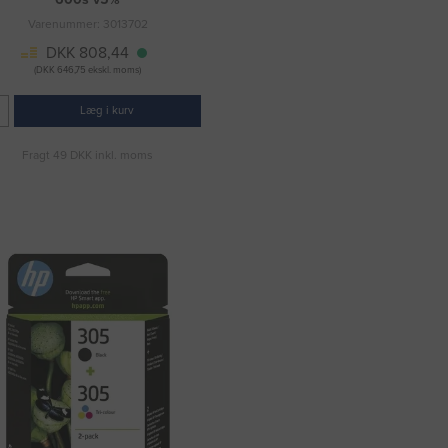
Varenummer: 3013702
DKK 808,44
(DKK 646,75 ekskl. moms)
Læg i kurv
Fragt 49 DKK inkl. moms