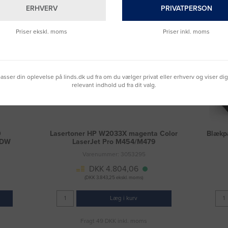
ERHVERV
PRIVATPERSON
Priser ekskl. moms
Priser inkl. moms
lpasser din oplevelse på linds.dk ud fra om du vælger privat eller erhverv og viser di
relevant indhold ud fra dit valg.
0
Lasertoner HP W2033X magenta Color
Blækp
0DW
LaserJet Pro M454/M479
Varenummer: 3053295
DKK 4.804,06
(DKK 3.843,25 ekskl. moms)
Læg i kurv
Fragt 49 DKK inkl. moms