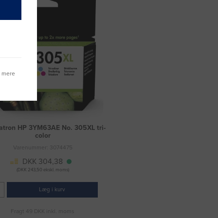
g mere
atron HP 3YM63AE No. 305XL tri-
color
Varenummer: 3074475
DKK 304,38
(DKK 243,50 ekskl. moms)
Læg i kurv
Fragt 49 DKK inkl. moms