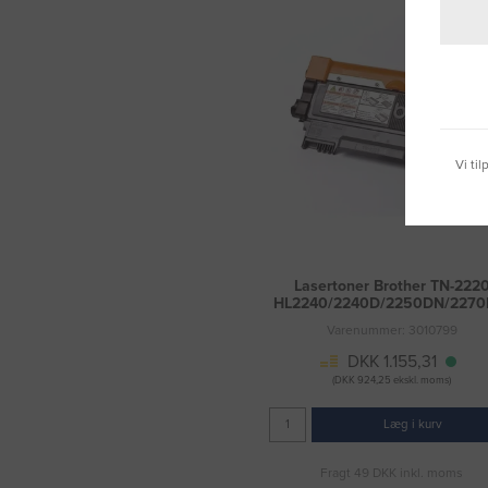
Vi ti
Lasertoner Brother TN-222
HL2240/2240D/2250DN/227
Varenummer: 3010799
DKK 1.155,31
(DKK 924,25 ekskl. moms)
Læg i kurv
Fragt 49 DKK inkl. moms