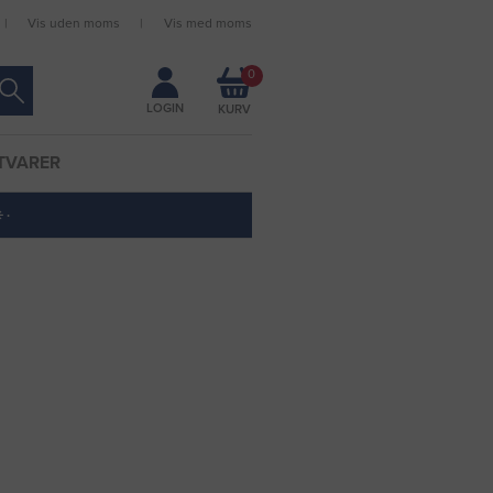
Vis uden moms
Vis med moms
Forbliv logget ind
0
LOGIN
TVARER
 ·