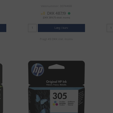
Varenummer: 3074468
DKK 487,19
(DKK 389,75 ekskl. moms)
Læg i kurv
Fragt 49 DKK inkl. moms