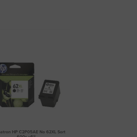
atron HP C2P05AE No 62XL Sort
600s v5%