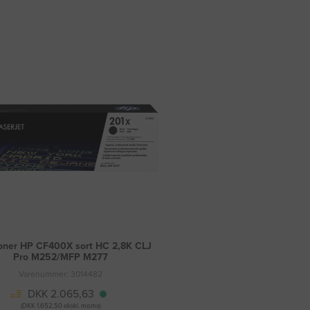
oner HP CF400X sort HC 2,8K CLJ
Pro M252/MFP M277
Varenummer: 3014482
DKK 2.065,63
(DKK 1.652,50 ekskl. moms)