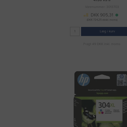
Varenummer: 3013703
DKK 905,31
(DKK 724,25 ekskl. moms)
Læg i kurv
Fragt 49 DKK inkl. moms