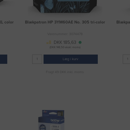
L color
Blækpatron HP 3YM60AE No. 305 tri-color
Blækpa
Varenummer: 3074478
DKK 185,63
(DKK 148,50 ekskl. moms)
Læg i kurv
Fragt 49 DKK inkl. moms