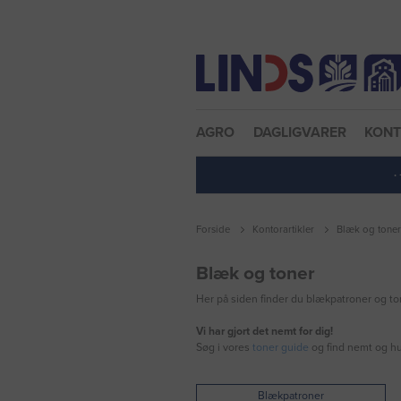
Nulstil adgangskode
AGRO
DAGLIGVARER
KON
·
Forside
Kontorartikler
Blæk og toner
Blæk og toner
Her på siden finder du blækpatroner og tone
Vi har gjort det nemt for dig!
Søg i vores
toner guide
og find nemt og hur
Blækpatroner