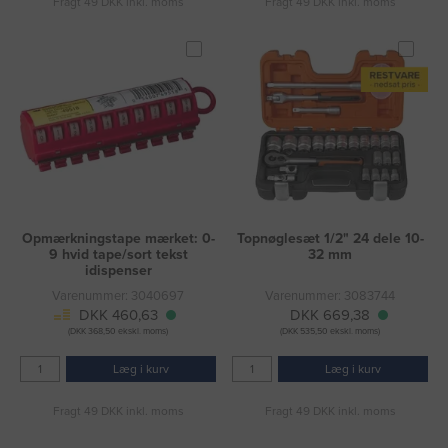
Fragt 49 DKK inkl. moms
Fragt 49 DKK inkl. moms
Opmærkningstape mærket: 0-
Topnøglesæt 1/2" 24 dele 10-
9 hvid tape/sort tekst
32 mm
idispenser
Varenummer: 3040697
Varenummer: 3083744
DKK 460,63
DKK 669,38
(DKK 368,50 ekskl. moms)
(DKK 535,50 ekskl. moms)
Læg i kurv
Læg i kurv
Fragt 49 DKK inkl. moms
Fragt 49 DKK inkl. moms