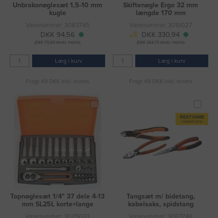
Unbrakonøglesæt 1,5-10 mm
Skiftenøgle Ergo 32 mm
kugle
længde 170 mm
Varenummer: 3083745
Varenummer: 3019027
DKK 94,56
DKK 330,94
(DKK 75,65 ekskl. moms)
(DKK 264,75 ekskl. moms)
Læg i kurv
Læg i kurv
Fragt 49 DKK inkl. moms
Fragt 49 DKK inkl. moms
Topnøglesæt 1/4" 37 dele 4-13
Tangsæt m/ bidetang,
mm SL25L korte+lange
kabelsaks, spidstang
Varenummer: 3025033
Varenummer: 3083746