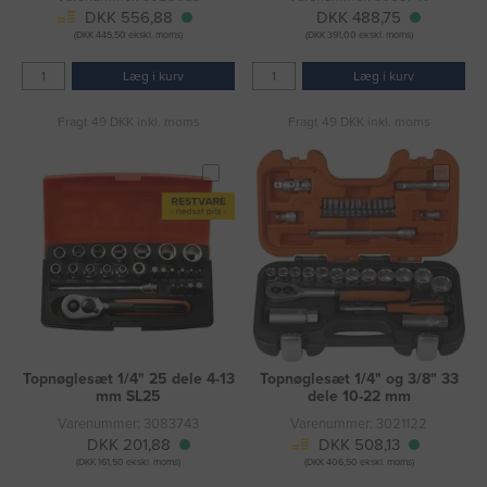
DKK 556,88
DKK 488,75
(DKK 445,50 ekskl. moms)
(DKK 391,00 ekskl. moms)
Læg i kurv
Læg i kurv
Fragt 49 DKK inkl. moms
Fragt 49 DKK inkl. moms
Topnøglesæt 1/4" 25 dele 4-13
Topnøglesæt 1/4" og 3/8" 33
mm SL25
dele 10-22 mm
Varenummer: 3083743
Varenummer: 3021122
DKK 201,88
DKK 508,13
(DKK 161,50 ekskl. moms)
(DKK 406,50 ekskl. moms)