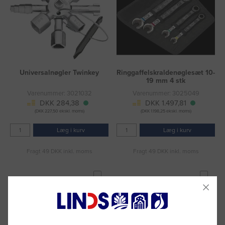
Universalnøgler Twinkey
Ringgaffelskraldenøglesæt 10-
19 mm 4 stk
Varenummer: 3021032
Varenummer: 3025049
DKK 284,38
DKK 1.497,81
(DKK 227,50 ekskl. moms)
(DKK 1.198,25 ekskl. moms)
Læg i kurv
Læg i kurv
Fragt 49 DKK inkl. moms
Fragt 49 DKK inkl. moms