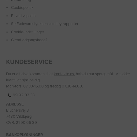
Cookiepolitik
Privatlivspolitik
Se Fødevarestyrelsens smiley-rapporter
Cookie-indstillinger
Glemt adgangskode?
KUNDESERVICE
Du er altid velkommen til at
kontakte os
, hvis du har spørgsmål - vi sidder
klar til at hjælpe dig.
Man-tors: 07.30-16.00 og fredag 07.30-14.00.
99 92 02 33
ADRESSE
Blüchersvej 3
7480 Vildbjerg
CVR: 21 90 66 89
BANKOPLYSNINGER