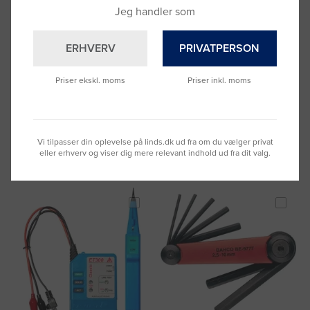
Jeg handler som
ERHVERV
PRIVATPERSON
Kørner Ø4 mm/Ø10 mm x 120
Tavlenøgle universal 112898
mm
Priser ekskl. moms
Priser inkl. moms
Varenummer: 3026000
Varenummer: 3021027
DKK 36,88
DKK 237,19
(DKK 29,50 ekskl. moms)
(DKK 189,75 ekskl. moms)
Læg i kurv
Læg i kurv
Vi tilpasser din oplevelse på linds.dk ud fra om du vælger privat
eller erhverv og viser dig mere relevant indhold ud fra dit valg.
Fragt 49 DKK inkl. moms
Fragt 49 DKK inkl. moms