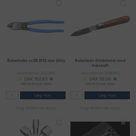
Kabelsaks cc38 Ø13 mm (blå)
Kabelkniv (foldekniv) med
træskaft
Varenummer: 3021248
Varenummer: 3018986
DKK 150,63
DKK 56,56
(DKK 120,50 ekskl. moms)
(DKK 45,25 ekskl. moms)
Læg i kurv
Læg i kurv
Fragt 49 DKK inkl. moms
Fragt 49 DKK inkl. moms