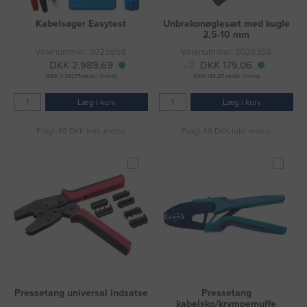
Kabelsøger Easytest
Unbrakonøglesæt med kugle
2,5-10 mm
Varenummer: 3025958
Varenummer: 3026358
DKK 2.989,69
DKK 179,06
(DKK 2.391,75 ekskl. moms)
(DKK 143,25 ekskl. moms)
Læg i kurv
Læg i kurv
Fragt 49 DKK inkl. moms
Fragt 49 DKK inkl. moms
Pressetang universal indsatse
Pressetang
kabelsko/krympemuffe