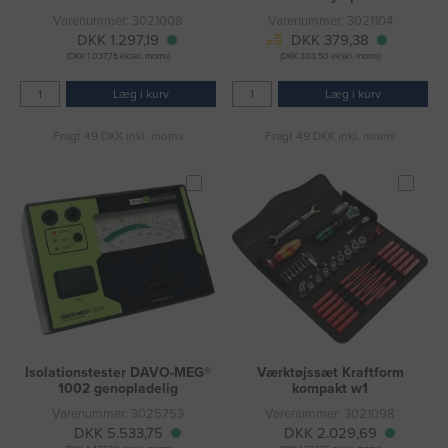
Varenummer: 3021008
Varenummer: 3021104
DKK 1.297,19
DKK 379,38
(DKK 1.037,75 ekskl. moms)
(DKK 303,50 ekskl. moms)
Læg i kurv
Læg i kurv
Fragt 49 DKK inkl. moms
Fragt 49 DKK inkl. moms
Isolationstester DAVO-MEG®
Værktøjssæt Kraftform
1002 genopladelig
kompakt w1
Varenummer: 3025753
Varenummer: 3021098
DKK 5.533,75
DKK 2.029,69