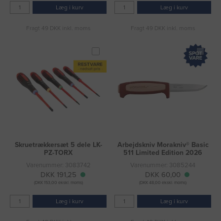
Læg i kurv
Læg i kurv
Fragt 49 DKK inkl. moms
Fragt 49 DKK inkl. moms
Skruetrækkersæt 5 dele LK-
Arbejdskniv Morakniv® Basic
PZ-TORX
511 Limited Edition 2026
Varenummer: 3083742
Varenummer: 3085244
DKK 191,25
DKK 60,00
(DKK 153,00 ekskl. moms)
(DKK 48,00 ekskl. moms)
Læg i kurv
Læg i kurv