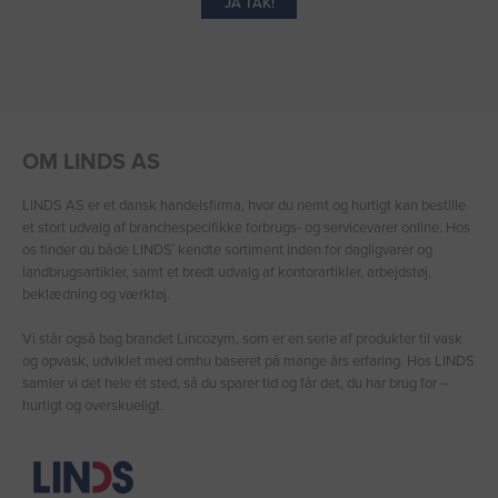
JA TAK!
OM LINDS AS
LINDS AS er et dansk handelsfirma, hvor du nemt og hurtigt kan bestille
et stort udvalg af branchespecifikke forbrugs- og servicevarer online. Hos
os finder du både LINDS′ kendte sortiment inden for dagligvarer og
landbrugsartikler, samt et bredt udvalg af kontorartikler, arbejdstøj,
beklædning og værktøj.
Vi står også bag brandet Lincozym, som er en serie af produkter til vask
og opvask, udviklet med omhu baseret på mange års erfaring. Hos LINDS
samler vi det hele ét sted, så du sparer tid og får det, du har brug for –
hurtigt og overskueligt.