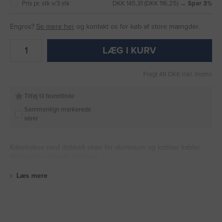
Pris pr. stk v/3 stk
DKK 145,31 (DKK 116,25) →
Spar 3%
Engros?
Se mere her
og kontakt os for køb af store mængder.
LÆG I KURV
Fragt 49 DKK inkl. moms
Tilføj til favoritliste
Sammenlign markerede
varer
Kabelsakse med dobbelt skær for aluminium og kobber kabler.
Med plast isolerede håndtag
Læs mere