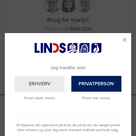
Brug for hjælp?
Ring til os på
9992 0233
Vi sidder klar til at hjælpe dig.
Du kan også kontakte din lokale sælger
–
se oversigten her
Jeg handler som
ERHVERV
PRIVATPERSON
Priser ekskl. moms
Priser inkl. moms
Se hvad vores kunder siger
Vi tilpasser din oplevelse på linds.dk ud fra om du vælger privat
eller erhverv og viser dig mere relevant indhold ud fra dit valg.