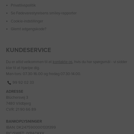
Privatlivspolitik
Se Fødevarestyrelsens smiley-rapporter
Cookie-indstillinger
Glemt adgangskode?
KUNDESERVICE
Du er altid velkommen til at
kontakte os
, hvis du har spørgsmål - vi sidder
klar til at hjælpe dig.
Man-tors: 07.30-16.00 og fredag 07.30-14.00.
99 92 02 33
ADRESSE
Blüchersvej 3
7480 Vildbjerg
CVR: 21 90 66 89
BANKOPLYSNINGER
IBAN: DK2475900001331399
BIC/SWIFT: JYBADKKK