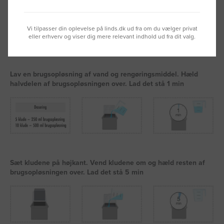
Vi tilpasser din oplevelse på linds.dk ud fra om du vælger privat
eller erhverv og viser dig mere relevant indhold ud fra dit valg.
Lav en brugsopløsning af vand og rengøringsmiddel. Hæld
halvdelen af brugsopløsningen over. Lad det stå 1 min
Sæt kludene på højkant. Vend kludene om og hæld resten af
brugsopløsningen over. Lad det stå 5 min