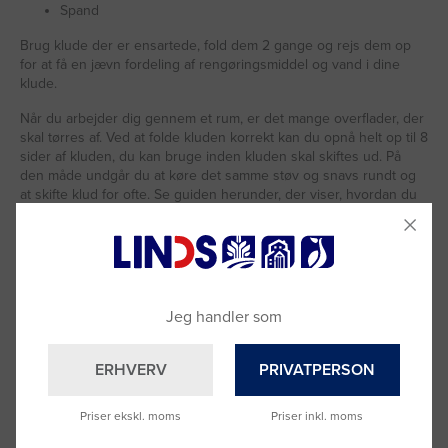
Spand
Brug klude der er ensartede, fold dem 2 gange og rejs dem op
for at få en jævn fordeling af rengøringsmiddel og vand i dine
klude.
Når du arbejder dig gennem et rum, er det mange overflader, der
skal tørres af. Ved at folde kluden korrekt kan du opnå helt op til 8
sider af kluden, du kan bruge inden kluden skal skiftes ud. På
den måde undgår du at køre det samme støv og snavs rundt og
at skifte klud for ofte. Se guiden herunder, der viser, hvordan du
folder dine klude optimalt.
Se guiden herunder, der viser hvordan du kan folde og forfugte dine
klude.
Jeg handler som
ERHVERV
PRIVATPERSON
Forfugtning af microfiberklude
Priser ekskl. moms
Priser inkl. moms
Fold kluden 2 gange (giver 8 sider)