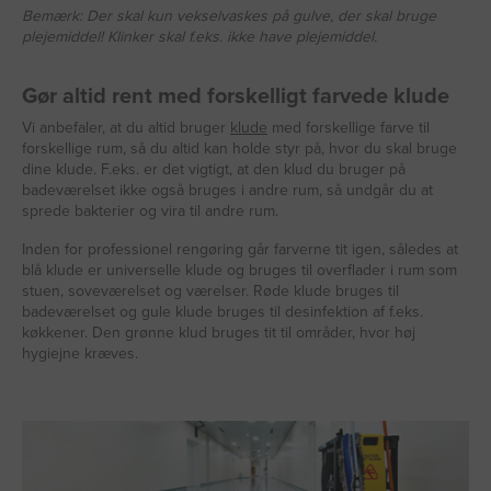
Bemærk: Der skal kun vekselvaskes på gulve, der skal bruge
plejemiddel! Klinker skal f.eks. ikke have plejemiddel.
Gør altid rent med forskelligt farvede klude
Vi anbefaler, at du altid bruger
klude
med forskellige farve til
forskellige rum, så du altid kan holde styr på, hvor du skal bruge
dine klude. F.eks. er det vigtigt, at den klud du bruger på
badeværelset ikke også bruges i andre rum, så undgår du at
sprede bakterier og vira til andre rum.
Inden for professionel rengøring går farverne tit igen, således at
blå klude er universelle klude og bruges til overflader i rum som
stuen, soveværelset og værelser. Røde klude bruges til
badeværelset og gule klude bruges til desinfektion af f.eks.
køkkener. Den grønne klud bruges tit til områder, hvor høj
hygiejne kræves.