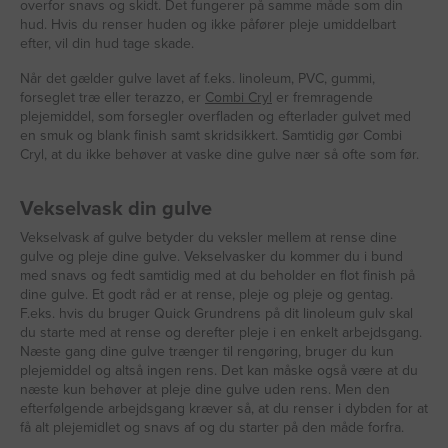
overfor snavs og skidt. Det fungerer på samme måde som din
hud. Hvis du renser huden og ikke påfører pleje umiddelbart
efter, vil din hud tage skade.
Når det gælder gulve lavet af f.eks. linoleum, PVC, gummi,
forseglet træ eller terazzo, er
Combi Cryl
er fremragende
plejemiddel, som forsegler overfladen og efterlader gulvet med
en smuk og blank finish samt skridsikkert. Samtidig gør Combi
Cryl, at du ikke behøver at vaske dine gulve nær så ofte som før.
Vekselvask din gulve
Vekselvask af gulve betyder du veksler mellem at rense dine
gulve og pleje dine gulve. Vekselvasker du kommer du i bund
med snavs og fedt samtidig med at du beholder en flot finish på
dine gulve. Et godt råd er at rense, pleje og pleje og gentag.
F.eks. hvis du bruger Quick Grundrens på dit linoleum gulv skal
du starte med at rense og derefter pleje i en enkelt arbejdsgang.
Næste gang dine gulve trænger til rengøring, bruger du kun
plejemiddel og altså ingen rens. Det kan måske også være at du
næste kun behøver at pleje dine gulve uden rens. Men den
efterfølgende arbejdsgang kræver så, at du renser i dybden for at
få alt plejemidlet og snavs af og du starter på den måde forfra.