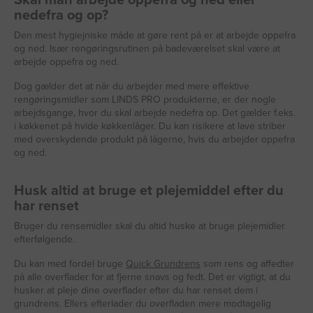
nedefra og op?
Den mest hygiejniske måde at gøre rent på er at arbejde oppefra
og ned. Især rengøringsrutinen på badeværelset skal være at
arbejde oppefra og ned.
Dog gælder det at når du arbejder med mere effektive
rengøringsmidler som LINDS PRO produkterne, er der nogle
arbejdsgange, hvor du skal arbejde nedefra op. Det gælder f.eks.
i køkkenet på hvide køkkenlåger. Du kan risikere at lave striber
med overskydende produkt på lågerne, hvis du arbejder oppefra
og ned.
Husk altid at bruge et plejemiddel efter du
har renset
Bruger du rensemidler skal du altid huske at bruge plejemidler
efterfølgende.
Du kan med fordel bruge
Quick Grundrens
som rens og affedter
på alle overflader for at fjerne snavs og fedt. Det er vigtigt, at du
husker at pleje dine overflader efter du har renset dem i
grundrens. Ellers efterlader du overfladen mere modtagelig