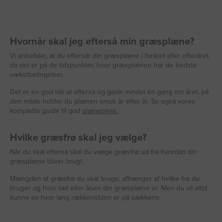
Hvornår skal jeg efterså min græsplæne?
Vi anbefaler, at du eftersår din græsplæne i foråret eller efteråret,
da det er på de tidspunkter, hvor græsplænen har de bedste
vækstbetingelser.
Det er en god idé at efterså og gøde mindst én gang om året, på
den måde holder du plænen smuk år efter år. Se også vores
komplette guide til god
plænepleje.
Hvilke græsfrø skal jeg vælge?
Når du skal efterså skal du vælge græsfrø ud fra hvordan din
græsplæne bliver brugt.
Mængden af græsfrø du skal bruge, afhænger af hvilke frø du
bruger og hvor tæt eller åben din græsplæne er. Men du vil altid
kunne se hvor lang rækkevidden er på sækkene.