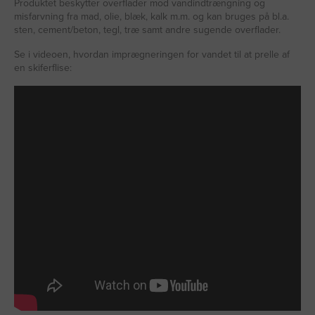
Produktet beskytter overflader mod vandindtrængning og
misfarvning fra mad, olie, blæk, kalk m.m. og kan bruges på bl.a.
sten, cement/beton, tegl, træ samt andre sugende overflader.
Se i videoen, hvordan imprægneringen for vandet til at prelle af
en skiferflise: