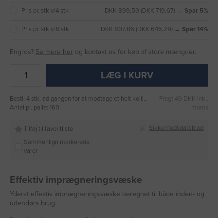
Pris pr. stk v/4 stk
DKK 899,59 (DKK 719,67) →
Spar 5%
Pris pr. stk v/8 stk
DKK 807,86 (DKK 646,29) →
Spar 14%
Engros?
Se mere her
og kontakt os for køb af store mængder.
LÆG I KURV
Bestil 4 stk. ad gangen for at modtage et helt kolli.,
Fragt 49 DKK inkl.
Antal pr. palle: 160
moms
Sikkerhedsdatablad
Tilføj til favoritliste
Sammenlign markerede
varer
Effektiv imprægneringsvæske
Yderst effektiv imprægneringsvæske beregnet til både inden- og
udendørs brug.