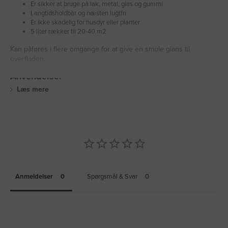
Er sikker at bruge på lak, metal, glas og gummi
Langtidsholdbar og næsten lugtfri
Er ikke skadelig for husdyr eller planter
5 liter rækker til 20-40 m2
Kan påføres i flere omgange for at give en smule glans til
overfladen.
Anvendelse:
Læs mere
Fliseimpræ
Anmeldelser
Spørgsmål & Svar