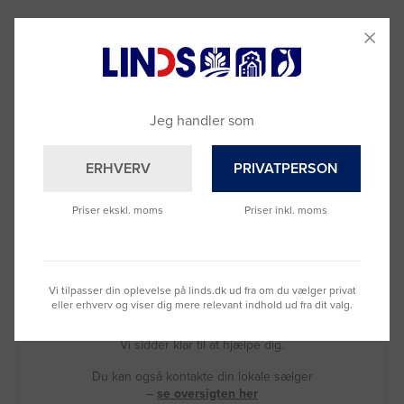
Jeg handler som
ERHVERV
PRIVATPERSON
Priser ekskl. moms
Priser inkl. moms
Vi tilpasser din oplevelse på linds.dk ud fra om du vælger privat
Brug for hjælp?
eller erhverv og viser dig mere relevant indhold ud fra dit valg.
Ring til os på
9992 0233
Vi sidder klar til at hjælpe dig.
Du kan også kontakte din lokale sælger
–
se oversigten her