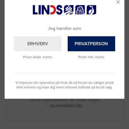
Jeg handler som
ERHVERV
PRIVATPERSON
Priser ekskl. moms
Priser inkl. moms
Brug for hjælp?
Vi tilpasser din oplevelse på linds.dk ud fra om du vælger privat
Ring til os på
9992 0233
eller erhverv og viser dig mere relevant indhold ud fra dit valg.
Vi sidder klar til at hjælpe dig.
Du kan også kontakte din lokale sælger
–
se oversigten her