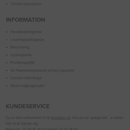
Tilmeld nyhedsbrev
INFORMATION
Handelsbetingelser
Leveringsbetingelser
Returnering
Cookiepolitik
Privatlivspolitik
Se Fødevarestyrelsens smiley-rapporter
Cookie-indstillinger
Glemt adgangskode?
KUNDESERVICE
Du er altid velkommen til at
kontakte os
, hvis du har spørgsmål - vi sidder
klar til at hjælpe dig.
Man-tors: 07.30-16.00 og fredag 07.30-14.00.