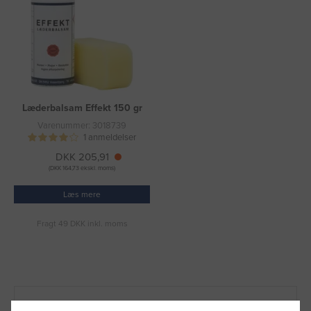
Læderbalsam Effekt 150 gr
Varenummer: 3018739
1 anmeldelser
DKK 205,91
(DKK 164,73 ekskl. moms)
Læs mere
Fragt 49 DKK inkl. moms