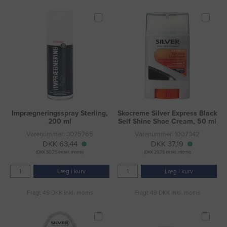
Imprægneringsspray Sterling,
Skocreme Silver Express Black
200 ml
Self Shine Shoe Cream, 50 ml
Varenummer: 3075765
Varenummer: 1007342
DKK 63,44
DKK 37,19
(DKK 50,75 ekskl. moms)
(DKK 29,75 ekskl. moms)
Læg i kurv
Læg i kurv
Fragt 49 DKK inkl. moms
Fragt 49 DKK inkl. moms