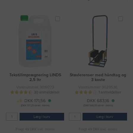
Tekstilimprægnering LINDS
Støvlerenser med håndtag og
2,5 ltr
3 koste
Varenummer: 3019773
Varenummer: 3023536
30 anmeldelser
1 anmeldelser
DKK 171,56
DKK 683,16
(DKK 137,25 ekskl. moms)
(DKK 546,53 ekskl. moms)
Læg i kurv
Læg i kurv
Fragt 49 DKK inkl. moms
Fragt 49 DKK inkl. moms