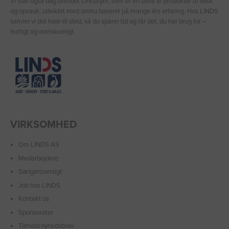
Vi står også bag brandet Lincozym, som er en serie af produkter til vask
og opvask, udviklet med omhu baseret på mange års erfaring. Hos LINDS
samler vi det hele ét sted, så du sparer tid og får det, du har brug for –
hurtigt og overskueligt.
VIRKSOMHED
Om LINDS AS
Medarbejdere
Sælgeroversigt
Job hos LINDS
Kontakt os
Sponsorater
Tilmeld nyhedsbrev