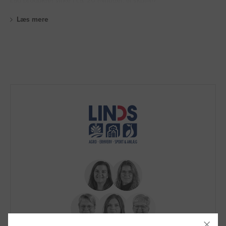
Lad produktet virke i ca. 20 minutter, til skumm
Læs mere