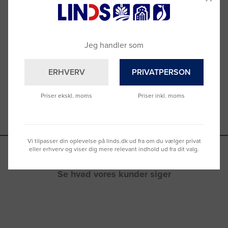
Brug for hjælp?
Ring til os på
9992 0233
Vi sidder klar til at hjælpe dig.
Jeg handler som
Du kan også kontakte din lokale sælger
–
se oversigten her
ERHVERV
PRIVATPERSON
Priser ekskl. moms
Priser inkl. moms
Vi tilpasser din oplevelse på linds.dk ud fra om du vælger privat
eller erhverv og viser dig mere relevant indhold ud fra dit valg.
Se hvad vores kunder siger