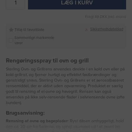
LÆG I KURV
Fragt 49 DKK inkl. moms
Sikkerhedsdatablad
Tilføj til favoritliste
Sammenlign markerede
varer
Rengøringsspray til ovn og grill
Sterling Ovn- og Grillrens anvendes direkte i en kold ovn eller på
kold grillrist, og fjerner hurtigt og effektivt fastbrændinger og
genstridigt snavs. Sterling Ovn- og Grillrens er et aerosolbaseret
rensemiddel, der er aktivt uden opvarmning. Produktet er særlig
godt til rensning af el-ovne og havegrill. Rensen kan også
anvendes på ikke selv-rensende flader i selvrensende ovne (ofte
bunden).
Brugsanvisning:
Rensning af ovne og bageplader:
Ryst dåsen omhyggeligt, hold
den ca. 20 cm fra fladerne, og sprøjt skummet ud i et jævnt lag.