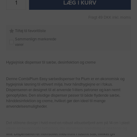
LÆG I KURV
Fragt 49 DKK inkl. moms
Tilføj til favoritliste
Sammenlign markerede
varer
Hygiejnisk dispenser til sæbe, desinfektion og creme
Denne CombiPlum Easy sæbedispenser fra Plum er en økonomisk og
hygiejnisk løsning til ethvert miljø, hvor håndhygiejne er i fokus.
Dispenseren er designet til at anvende 1-liters patroner og kan nemt
genopfyldes. Den alsidige dispenser passer til både flydende sæbe,
hånddesinfektion og creme, hvilket gør den ideel til mange
anvendelsesmuligheder.
Det stilrene design i hvid med en robust albuebetjent arm på 14 cm i plast
sikrer en berøringsfri betjening, der minimerer spredning af bakterier og
vira. Dispenseren er fremstillet med front i rustfrit stål, hvilket giv