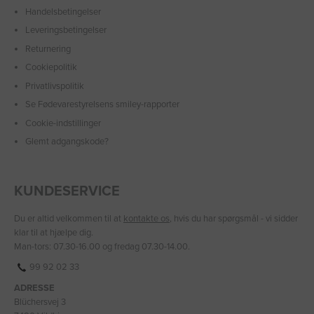
Handelsbetingelser
Leveringsbetingelser
Returnering
Cookiepolitik
Privatlivspolitik
Se Fødevarestyrelsens smiley-rapporter
Cookie-indstillinger
Glemt adgangskode?
KUNDESERVICE
Du er altid velkommen til at
kontakte os
, hvis du har spørgsmål - vi sidder
klar til at hjælpe dig.
Man-tors: 07.30-16.00 og fredag 07.30-14.00.
99 92 02 33
ADRESSE
Blüchersvej 3