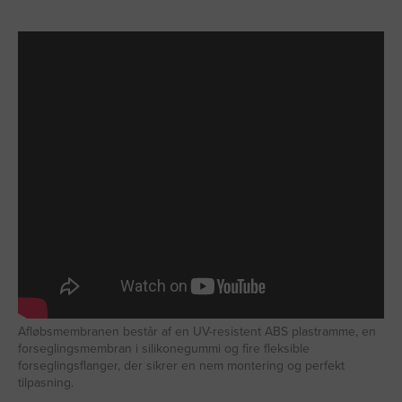
Afløbsmembranen består af en UV-resistent ABS plastramme, en
forseglingsmembran i silikonegummi og fire fleksible
forseglingsflanger, der sikrer en nem montering og perfekt
tilpasning.