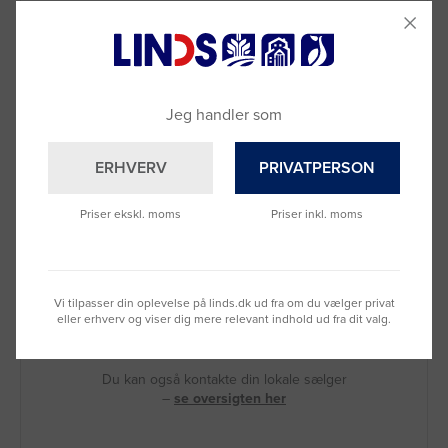
Jeg handler som
ERHVERV
PRIVATPERSON
Priser ekskl. moms
Priser inkl. moms
Brug for hjælp?
Vi tilpasser din oplevelse på linds.dk ud fra om du vælger privat
eller erhverv og viser dig mere relevant indhold ud fra dit valg.
Ring til os på
9992 0233
Vi sidder klar til at hjælpe dig.
Du kan også kontakte din lokale sælger
–
se oversigten her