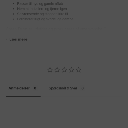
Passer til nye og gamle afløb
Nem at installere og fjerne igen
Selvrensende og stopper ikke til
Forhindrer lugt og skadelige dampe
Green Drain er udviklet og produceres af amerikanske G
Læs mere
Anmeldelser
Spørgsmål & Svar