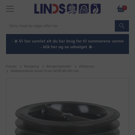
0
· ☀️ Vi har samlet alt du har brug for til sommerens varme
- klik her og se udvalget ☀️ ·
Forside
Rengøring
Rengøringsmidler
Afløbsrens
Afløbsmembran Green Drain GD35 89-100 mm