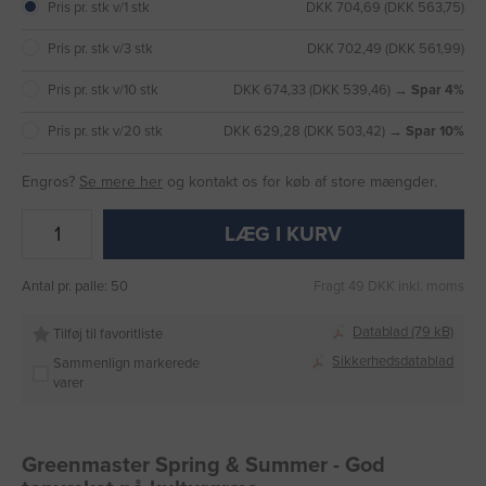
Pris pr. stk v/1 stk
DKK 704,69 (DKK 563,75)
Pris pr. stk v/3 stk
DKK 702,49 (DKK 561,99)
Pris pr. stk v/10 stk
DKK 674,33 (DKK 539,46) →
Spar 4%
Pris pr. stk v/20 stk
DKK 629,28 (DKK 503,42) →
Spar 10%
Engros?
Se mere her
og kontakt os for køb af store mængder.
LÆG I KURV
Antal pr. palle: 50
Fragt 49 DKK inkl. moms
Datablad (79 kB)
Tilføj til favoritliste
Sikkerhedsdatablad
Sammenlign markerede
varer
Greenmaster Spring & Summer - God