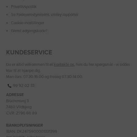
Privatlivspolitik
Se Fødevarestyrelsens smiley-rapporter
Cookie-indstillinger
Glemt adgangskode?
KUNDESERVICE
Du er altid velkommen til at
kontakte os
, hvis du har spørgsmål - vi sidder
klar til at hjælpe dig.
Man-tors: 07.30-16.00 og fredag 07.30-14.00.
99 92 02 33
ADRESSE
Blüchersvej 3
7480 Vildbjerg
CVR: 21 90 66 89
BANKOPLYSNINGER
IBAN: DK2475900001331399