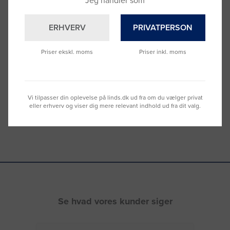
Jeg handler som
ERHVERV
PRIVATPERSON
Brug for hjælp?
Ring til os på
9992 0233
Priser ekskl. moms
Priser inkl. moms
Vi sidder klar til at hjælpe dig.
Du kan også kontakte din lokale sælger
–
se oversigten her
Vi tilpasser din oplevelse på linds.dk ud fra om du vælger privat
eller erhverv og viser dig mere relevant indhold ud fra dit valg.
Se hvad vores kunder siger