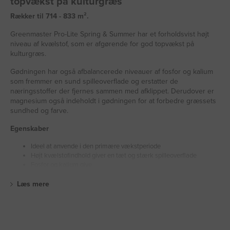
topvækst på kulturgræs
Rækker til 714 - 833 m².
Greenmaster Pro-Lite Spring & Summer har et forholdsvist højt
niveau af kvælstof, som er afgørende for god topvækst på
kulturgræs.
Gødningen har også afbalancerede niveauer af fosfor og kalium
som fremmer en sund spilleoverflade og erstatter de
næringsstoffer der fjernes sammen med afklippet. Derudover er
magnesium også indeholdt i gødningen for at forbedre græssets
sundhed og farve.
Egenskaber
Ideel at anvende i den primære vækstperiode
Højt kvælstofindhold giver en tæt og stærk spilleoverflade
Fosfor og kalium give
Læs mere