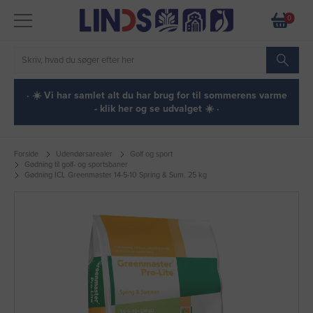
0
· ☀️ Vi har samlet alt du har brug for til sommerens varme
- klik her og se udvalget ☀️ ·
Forside
Udendørsarealer
Golf og sport
Gødning til golf- og sportsbaner
Gødning ICL Greenmaster 14-5-10 Spring & Sum. 25 kg