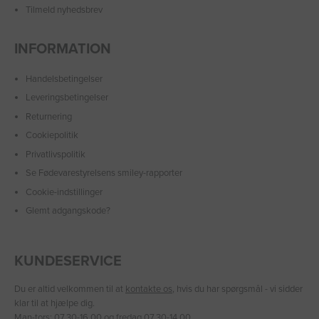
Tilmeld nyhedsbrev
INFORMATION
Handelsbetingelser
Leveringsbetingelser
Returnering
Cookiepolitik
Privatlivspolitik
Se Fødevarestyrelsens smiley-rapporter
Cookie-indstillinger
Glemt adgangskode?
KUNDESERVICE
Du er altid velkommen til at
kontakte os
, hvis du har spørgsmål - vi sidder
klar til at hjælpe dig.
Man-tors: 07.30-16.00 og fredag 07.30-14.00.