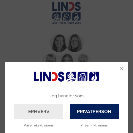
Brug for hjælp?
Ring til os på
9992 0233
Vi sidder klar til at hjælpe dig.
Jeg handler som
Du kan også kontakte din lokale sælger
–
se oversigten her
ERHVERV
PRIVATPERSON
Priser ekskl. moms
Priser inkl. moms