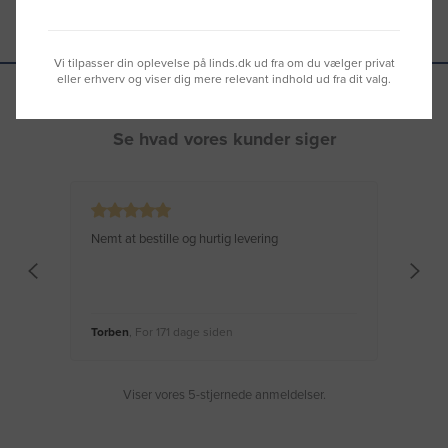
Vi tilpasser din oplevelse på linds.dk ud fra om du vælger privat
eller erhverv og viser dig mere relevant indhold ud fra dit valg.
Se hvad vores kunder siger
Nemt at bestille og hurtig levering
Virke
Torben
, For 171 dage siden
Moge
Viser vores 5-stjernede anmeldelser.