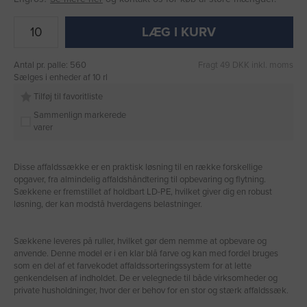
LÆG I KURV
Antal pr. palle: 560
Fragt 49 DKK inkl. moms
Sælges i enheder af 10 rl
Tilføj til favoritliste
Sammenlign markerede
varer
Disse affaldssække er en praktisk løsning til en række forskellige
opgaver, fra almindelig affaldshåndtering til opbevaring og flytning.
Sækkene er fremstillet af holdbart LD-PE, hvilket giver dig en robust
løsning, der kan modstå hverdagens belastninger.
Sækkene leveres på ruller, hvilket gør dem nemme at opbevare og
anvende. Denne model er i en klar blå farve og kan med fordel bruges
som en del af et farvekodet affaldssorteringssystem for at lette
genkendelsen af indholdet. De er velegnede til både virksomheder og
private husholdninger, hvor der er behov for en stor og stærk affaldssæk.