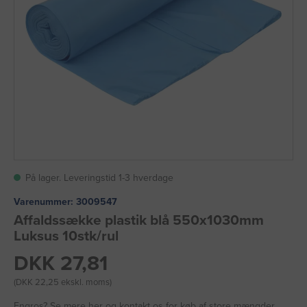
På lager. Leveringstid 1-3 hverdage
Varenummer:
3009547
Affaldssække plastik blå 550x1030mm
Luksus 10stk/rul
DKK 27,81
(DKK 22,25 ekskl. moms)
Engros?
Se mere her
og kontakt os for køb af store mængder.