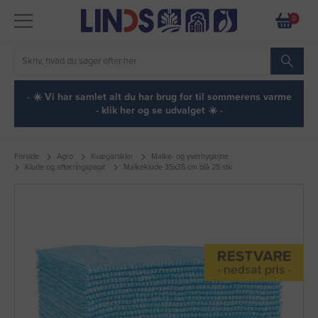
0
· ☀️ Vi har samlet alt du har brug for til sommerens varme
- klik her og se udvalget ☀️ ·
Forside
Agro
Kvægartikler
Malke- og yverhygiejne
Klude og aftørringspapir
Malkeklude 35x35 cm blå 25 stk