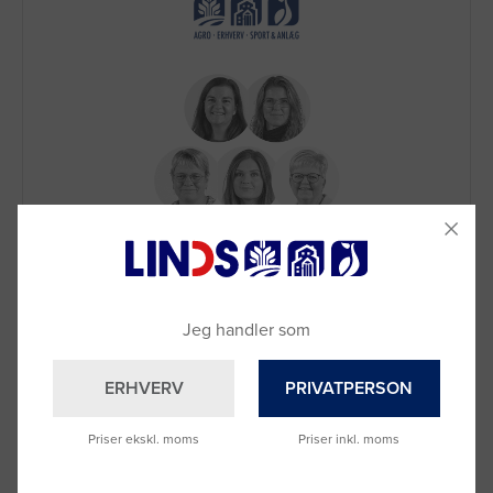
Brug for hjælp?
Ring til os på
9992 0233
Vi sidder klar til at hjælpe dig.
Jeg handler som
Du kan også kontakte din lokale sælger
–
se oversigten her
ERHVERV
PRIVATPERSON
Priser ekskl. moms
Priser inkl. moms