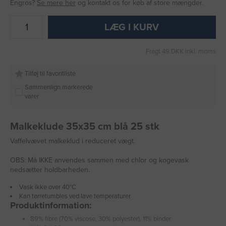
Engros?
Se mere her
og kontakt os for køb af store mængder.
LÆG I KURV
Fragt 49 DKK inkl. moms
Tilføj til favoritliste
Sammenlign markerede
varer
Malkeklude 35x35 cm blå 25 stk
Vaffelvævet malkeklud i reduceret vægt.
OBS: Må IKKE anvendes sammen med chlor og kogevask
nedsætter holdbarheden.
Vask ikke over 40°C
Kan tørretumbles ved lave temperaturer
Produktinformation:
89% fibre (70% viscose, 30% polyester), 11% binder