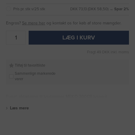
Pris pr. stk v/25 stk
DKK 73,13 (DKK 58,50) →
Spar 2%
Engros?
Se mere her
og kontakt os for køb af store mængder.
LÆG I KURV
Fragt 49 DKK inkl. moms
Tilføj til favoritliste
Sammenlign markerede
varer
Fuga® afdækning til lysdæmper MEK-D 300CR lysegrå
Læs mere