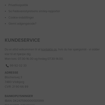
Privatlivspolitik
Se Fødevarestyrelsens smiley-rapporter
Cookie-indstillinger
Glemt adgangskode?
KUNDESERVICE
Du er altid velkommen til at
kontakte os
, hvis du har spørgsmål - vi sidder
klar til at hjælpe dig.
Man-tors: 07.30-16.00 og fredag 07.30-14.00.
99 92 02 33
ADRESSE
Blüchersvej 3
7480 Vildbjerg
CVR: 21 90 66 89
BANKOPLYSNINGER
IBAN: DK2475900001331399