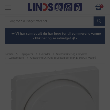
0
· ☀️ Vi har samlet alt du har brug for til sommerens varme
- klik her og se udvalget ☀️ ·
Forside
Dagligvarer
El-artikler
Stikkontakter og afbrydere
Lysdæmpere
Afdækning LK Fuga til lysdæmper MEK-D 300CR lysegrå