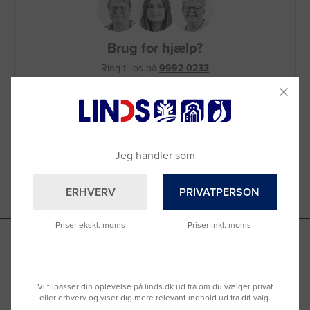
Brug for hjælp?
Ring til os på
9992 0233
Vi sidder klar til at hjælpe dig.
Du kan også kontakte din lokale sælger
–
se oversigten her
Jeg handler som
ERHVERV
PRIVATPERSON
Priser ekskl. moms
Priser inkl. moms
Se hvad vores kunder siger
Vi tilpasser din oplevelse på linds.dk ud fra om du vælger privat
eller erhverv og viser dig mere relevant indhold ud fra dit valg.