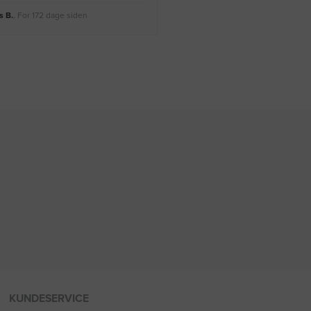
 B.
, For 172 dage siden
Rikke A.
, For 175 dage siden
KUNDESERVICE