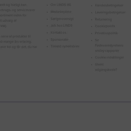
Om LINDS AS
emt og hurtigt kan
Handelsbetingelser
forbrugs- og servicevarer
Medarbejdere
Leveringsbetingelser
ortiment inden for
Sælgeroversigt
Returnering
dt udvalg af
Job hos LINDS
ktøj.
Cookiepolitik
Kontakt os
Privatlivspolitik
serie af produkter til
Sponsorater
Se
å mange års erfaring.
Fødevarestyrelsens
Tilmeld nyhedsbrev
arer tid og får det, du har
smiley-rapporter
Cookie-indstillinger
Glemt
adgangskode?