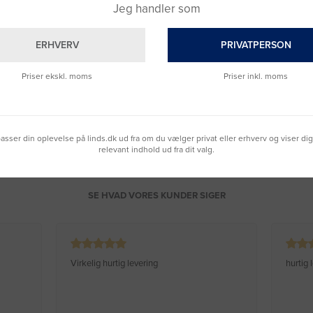
Jeg handler som
& Svar
ERHVERV
PRIVATPERSON
Priser ekskl. moms
Priser inkl. moms
lpasser din oplevelse på linds.dk ud fra om du vælger privat eller erhverv og viser di
relevant indhold ud fra dit valg.
SE HVAD VORES KUNDER SIGER
Virkelig hurtig levering
hurtig