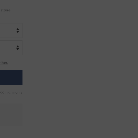
 større
 her.
KK inkl. moms