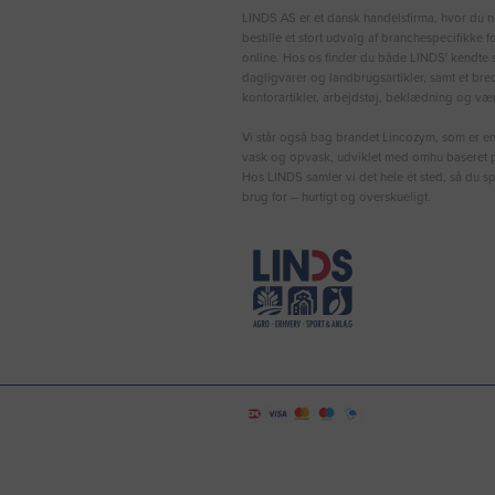
LINDS AS er et dansk handelsfirma, hvor du n
bestille et stort udvalg af branchespecifikke 
online. Hos os finder du både LINDS′ kendte s
dagligvarer og landbrugsartikler, samt et bre
kontorartikler, arbejdstøj, beklædning og vær
Vi står også bag brandet Lincozym, som er en 
vask og opvask, udviklet med omhu baseret p
Hos LINDS samler vi det hele ét sted, så du sp
brug for – hurtigt og overskueligt.