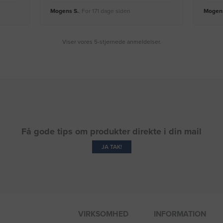
Mogens S.
, For 171 dage siden
Mogens
Viser vores 5-stjernede anmeldelser.
Få gode tips om produkter direkte i din mail
JA TAK!
VIRKSOMHED
INFORMATION