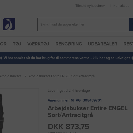
Tilmeld nyhedsbrev
Kontakt os
TOR
TØJ
VÆRKTØJ
RENGØRING
UDEAREALER
RES
 ☀️ Vi har samlet alt du har brug for til sommerens varme - klik her og se udvalget ☀️
Arbejdsbukser
Arbejdsbukser Entire ENGEL Sort/Antracitgrå
Leveringstid 2-4 hverdage
Varenummer:
M_VG_308439701
Arbejdsbukser Entire ENGEL
Sort/Antracitgrå
DKK 873,75