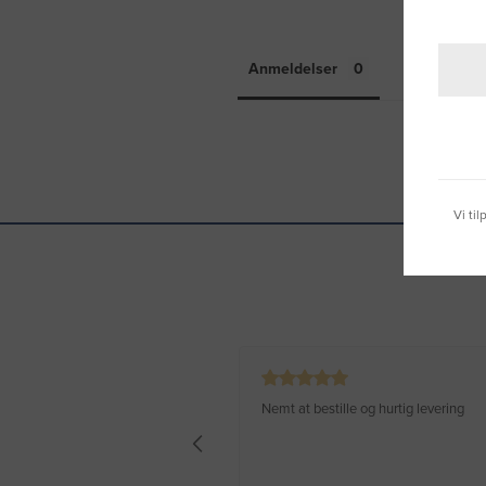
Anmeldelser
Spørgsmål 
Vi ti
Nemt at bestille og hurtig levering