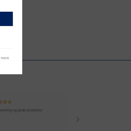
g mere
 levering og gode produkter
Hurtig levering Varen er perfekt