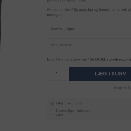
(DKK 699,00 ekskl. moms)
Ønsker du flere?
Se mere her
og kontakt os for køb af
mængder.
Er du i tvivl om størrelsen?
Se ENGEL størrelsesguide
LÆG I KURV
Fragt 49 D
Tilføj til favoritliste
Sammenlign markerede
varer