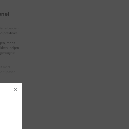
onel
er arbejder i
g praktiske
agen, mens
ikken i taljen
d gentagne
et med
an tilpasse