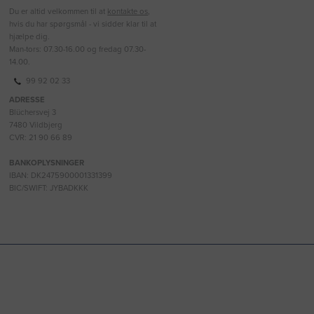
Du er altid velkommen til at
kontakte os
,
hvis du har spørgsmål - vi sidder klar til at
hjælpe dig.
Man-tors: 07.30-16.00 og fredag 07.30-
14.00.
99 92 02 33
ADRESSE
Blüchersvej 3
7480 Vildbjerg
CVR: 21 90 66 89
BANKOPLYSNINGER
IBAN: DK2475900001331399
BIC/SWIFT: JYBADKKK