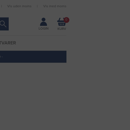
Vis uden moms
Vis med moms
Forbliv logget ind
0
LOGIN
TVARER
 ·