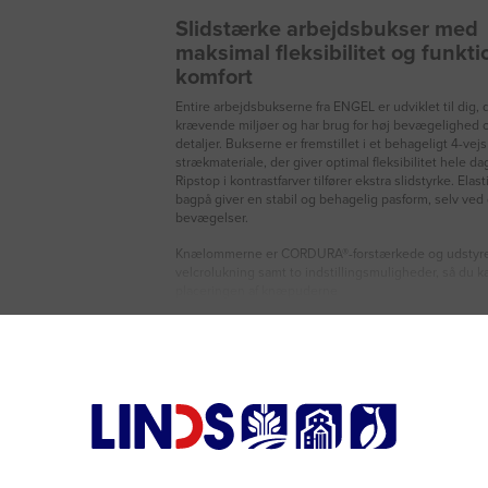
Slidstærke arbejdsbukser med
maksimal fleksibilitet og funkti
komfort
Entire arbejdsbukserne fra ENGEL er udviklet til dig, d
krævende miljøer og har brug for høj bevægelighed o
detaljer. Bukserne er fremstillet i et behageligt 4-vejs
strækmateriale, der giver optimal fleksibilitet hele d
Ripstop i kontrastfarver tilfører ekstra slidstyrke. Elast
bagpå giver en stabil og behagelig pasform, selv ve
bevægelser.
Knælommerne er CORDURA®-forstærkede og udstyr
velcrolukning samt to indstillingsmuligheder, så du k
placeringen af knæpuderne
Læs mere