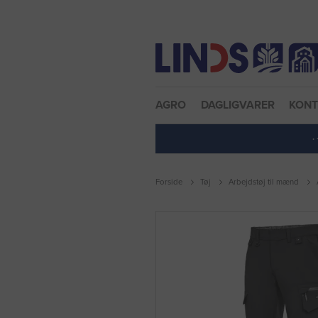
Nulstil adgangskode
AGRO
DAGLIGVARER
KON
·
Forside
Tøj
Arbejdstøj til mænd