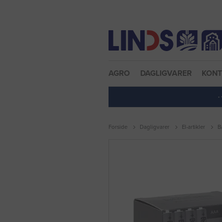
Nulstil adgangskode
AGRO
DAGLIGVARER
KON
·
Forside
Dagligvarer
El-artikler
B