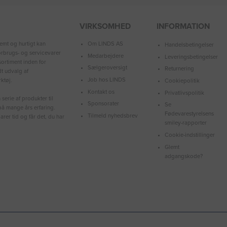
VIRKSOMHED
INFORMATION
Om LINDS AS
emt og hurtigt kan
Handelsbetingelser
forbrugs- og servicevarer
Medarbejdere
Leveringsbetingelser
ortiment inden for
Sælgeroversigt
Returnering
dt udvalg af
Job hos LINDS
ktøj.
Cookiepolitik
Kontakt os
Privatlivspolitik
serie af produkter til
Sponsorater
Se
å mange års erfaring.
Fødevarestyrelsens
Tilmeld nyhedsbrev
arer tid og får det, du har
smiley-rapporter
Cookie-indstillinger
Glemt
adgangskode?