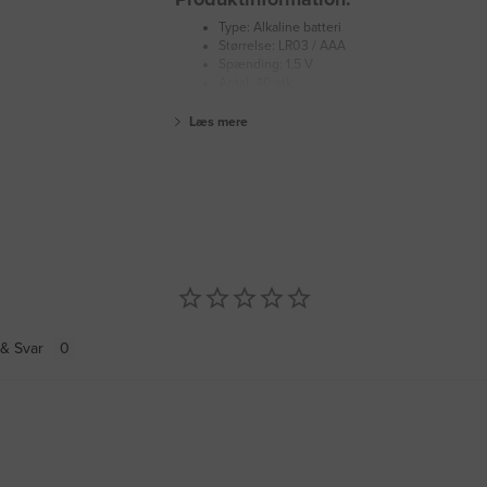
Type: Alkaline batteri
Størrelse: LR03 / AAA
Spænding: 1,5 V
Antal: 40 stk.
Læs mere
& Svar