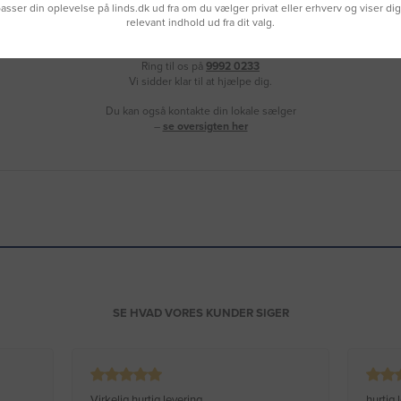
lpasser din oplevelse på linds.dk ud fra om du vælger privat eller erhverv og viser di
relevant indhold ud fra dit valg.
Brug for hjælp?
Ring til os på
9992 0233
Vi sidder klar til at hjælpe dig.
Du kan også kontakte din lokale sælger
–
se oversigten her
SE HVAD VORES KUNDER SIGER
Virkelig hurtig levering
hurtig