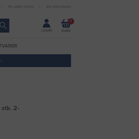
Vis uden moms
Vis med moms
Forbliv logget ind
0
LOGIN
TVARER
 ·
stk. 2-