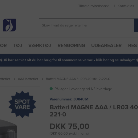
Tilmeld nyhedsbrev
Kontakt os
TOR
TØJ
VÆRKTØJ
RENGØRING
UDEAREALER
RES
 ☀️ Vi har samlet alt du har brug for til sommerens varme - klik her og se udvalget ☀️
atterier
AAA batterier
Batteri MAGNE AAA / LR03 40 stk. 2-221-0
På lager. Leveringstid 1-3 hverdage
Varenummer:
3084061
Batteri MAGNE AAA / LR03 40 
221-0
DKK 75,00
(DKK 60,00 ekskl. moms)