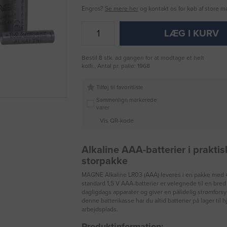
Engros?
Se mere her
og kontakt os for køb af store 
LÆG I KURV
Bestil 8 stk. ad gangen for at modtage et helt
kolli., Antal pr. palle: 1968
Tilføj til favoritliste
Sammenlign markerede
varer
Vis QR-kode
Alkaline AAA-batterier i praktis
storpakke
MAGNE Alkaline LR03 (AAA) leveres i en pakke med 4
standard 1,5 V AAA-batterier er velegnede til en bred v
dagligdags apparater og giver en pålidelig strømfors
denne batterikasse har du altid batterier på lager til h
arbejdsplads.
Produktinformation: