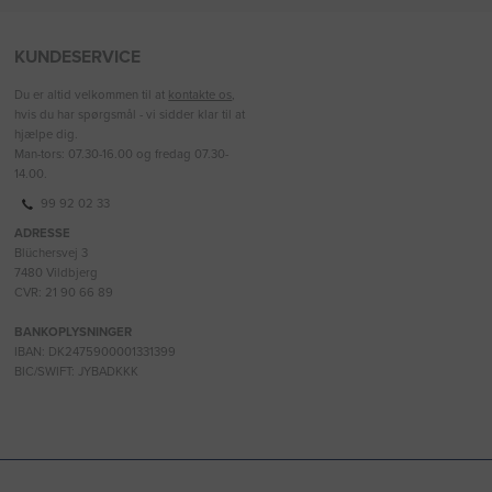
KUNDESERVICE
Du er altid velkommen til at
kontakte os
,
hvis du har spørgsmål - vi sidder klar til at
hjælpe dig.
Man-tors: 07.30-16.00 og fredag 07.30-
14.00.
99 92 02 33
ADRESSE
Blüchersvej 3
7480 Vildbjerg
CVR: 21 90 66 89
BANKOPLYSNINGER
IBAN: DK2475900001331399
BIC/SWIFT: JYBADKKK