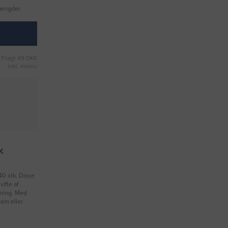
mængder.
Fragt 49 DKK
inkl. moms
k
0 stk. Disse
ifte af
yning. Med
jem eller