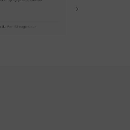
 B.
, For 173 dage siden
Rikke A.
, For 176 dage siden