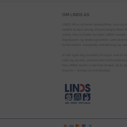
OM LINDS AS
LINDS AS er et dansk handelsfirma, hvor du n
bestille et stort udvalg af branchespecifikke 
online. Hos os finder du både LINDS′ kendte s
dagligvarer og landbrugsartikler, samt et bre
kontorartikler, arbejdstøj, beklædning og vær
Vi står også bag brandet Lincozym, som er en 
vask og opvask, udviklet med omhu baseret p
Hos LINDS samler vi det hele ét sted, så du sp
brug for – hurtigt og overskueligt.