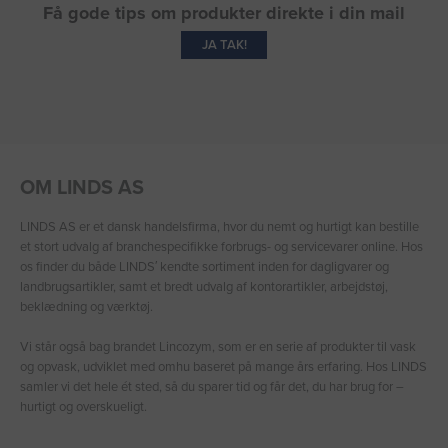
Få gode tips om produkter direkte i din mail
JA TAK!
OM LINDS AS
LINDS AS er et dansk handelsfirma, hvor du nemt og hurtigt kan bestille
et stort udvalg af branchespecifikke forbrugs- og servicevarer online. Hos
os finder du både LINDS′ kendte sortiment inden for dagligvarer og
landbrugsartikler, samt et bredt udvalg af kontorartikler, arbejdstøj,
beklædning og værktøj.
Vi står også bag brandet Lincozym, som er en serie af produkter til vask
og opvask, udviklet med omhu baseret på mange års erfaring. Hos LINDS
samler vi det hele ét sted, så du sparer tid og får det, du har brug for –
hurtigt og overskueligt.