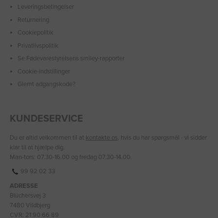
Leveringsbetingelser
Returnering
Cookiepolitik
Privatlivspolitik
Se Fødevarestyrelsens smiley-rapporter
Cookie-indstillinger
Glemt adgangskode?
KUNDESERVICE
Du er altid velkommen til at
kontakte os
, hvis du har spørgsmål - vi sidder
klar til at hjælpe dig.
Man-tors: 07.30-16.00 og fredag 07.30-14.00.
99 92 02 33
ADRESSE
Blüchersvej 3
7480 Vildbjerg
CVR: 21 90 66 89