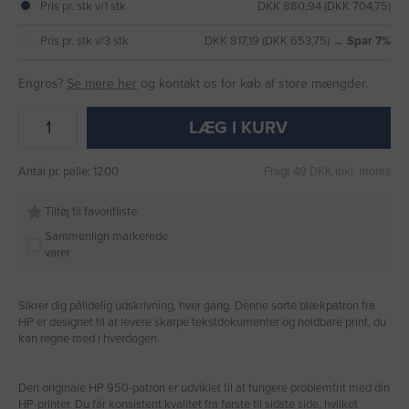
Pris pr. stk v/1 stk
DKK 880,94 (DKK 704,75)
Pris pr. stk v/3 stk
DKK 817,19 (DKK 653,75) →
Spar 7%
Engros?
Se mere her
og kontakt os for køb af store mængder.
LÆG I KURV
Antal pr. palle: 1200
Fragt 49 DKK inkl. moms
Tilføj til favoritliste
Sammenlign markerede
varer
Sikrer dig pålidelig udskrivning, hver gang. Denne sorte blækpatron fra
HP er designet til at levere skarpe tekstdokumenter og holdbare print, du
kan regne med i hverdagen.
Den originale HP 950-patron er udviklet til at fungere problemfrit med din
HP-printer. Du får konsistent kvalitet fra første til sidste side, hvilket