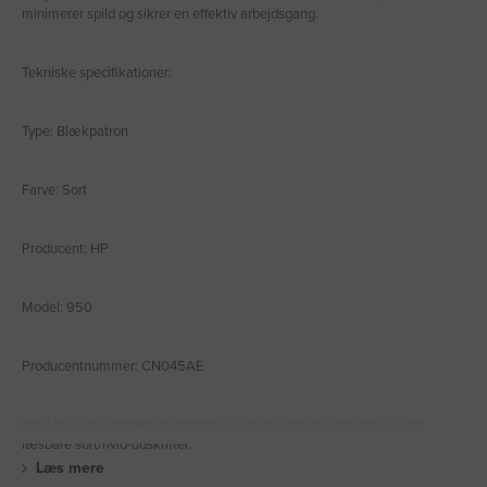
minimerer spild og sikrer en effektiv arbejdsgang.
Tekniske specifikationer:
Type: Blækpatron
Farve: Sort
Producent: HP
Model: 950
Producentnummer: CN045AE
Ideel til både kontoret og hjemmet, hvor du har brug for præcise og
læsbare sort/hvid-udskrifter.
Læs mere