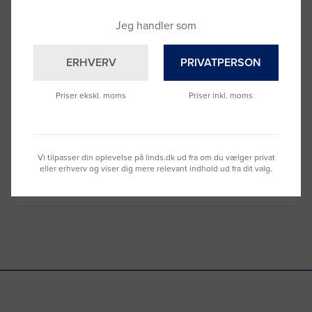
Jeg handler som
ERHVERV
PRIVATPERSON
Brug for hjælp?
Priser ekskl. moms
Priser inkl. moms
Ring til os på
9992 0233
Vi sidder klar til at hjælpe dig.
Du kan også kontakte din lokale sælger
Vi tilpasser din oplevelse på linds.dk ud fra om du vælger privat
–
se oversigten her
eller erhverv og viser dig mere relevant indhold ud fra dit valg.