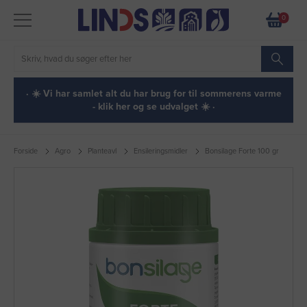
0
· ☀️ Vi har samlet alt du har brug for til sommerens varme
- klik her og se udvalget ☀️ ·
Forside
Agro
Planteavl
Ensileringsmidler
Bonsilage Forte 100 gr