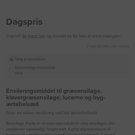
Dagspris
Engros?
Se mere her
og kontakt os for køb af store mængder.
Fragt 49 DKK inkl. moms
Tilføj til favoritliste
Sammenlign markerede
varer
Ensileringsmiddel til græsensilage,
kløvergræsensilage, lucerne og byg-
ærtehelsæd
Giver en sikker ensilering ved lavt tørstofindhold.
Bonsilage Forte er et specialprodukt til våde ensilager, der
omdanner vanskeligt forgærbart, fugtig afgrødemasse til
hygiejnisk uproblematiske ensilager med udmærket aroma.