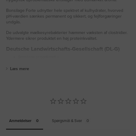
Bonsilage Forte udnytter hele spektret af kulhydrater, hvorved
pH-værdien sænkes permanent og sikkert, og fejlforgæringer
undgås.
De udvalgte mælkesyrebakterier hæmmer væksten af clostridier.
Ydermere sikrer produktet en høj proteinkvalitet.
Deutsche Landwirtschafts-Gesellschaft (DL-G)
Bonsilage er godkendt v
Læs mere
Anmeldelser
Spørgsmål & Svar