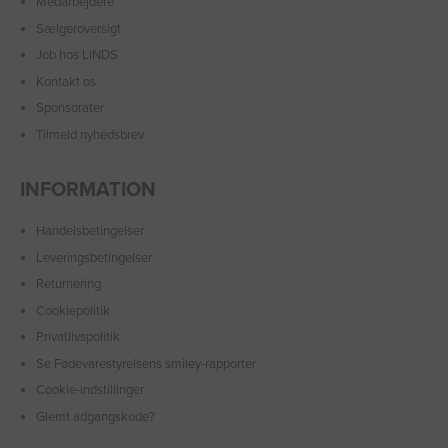
Medarbejdere
Sælgeroversigt
Job hos LINDS
Kontakt os
Sponsorater
Tilmeld nyhedsbrev
INFORMATION
Handelsbetingelser
Leveringsbetingelser
Returnering
Cookiepolitik
Privatlivspolitik
Se Fødevarestyrelsens smiley-rapporter
Cookie-indstillinger
Glemt adgangskode?