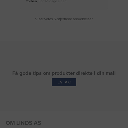
Torben
, For 171 dage siden
Moge
Viser vores 5-stjernede anmeldelser.
Få gode tips om produkter direkte i din mail
JA TAK!
OM LINDS AS