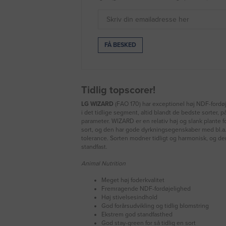
Tidlig topscorer!
LG WIZARD
(FAO 170) har exceptionel høj NDF-fordø
i det tidlige segment, altid blandt de bedste sorter, 
parameter. WIZARD er en relativ høj og slank plante fo
sort, og den har gode dyrkningsegenskaber med bl.a.
tolerance. Sorten modner tidligt og harmonisk, og de
standfast.
Animal Nutrition
Meget høj foderkvalitet
Fremragende NDF-fordøjelighed
Høj stivelsesindhold
God forårsudvikling og tidlig blomstring
Ekstrem god standfasthed
God stay-green for så tidlig en sort