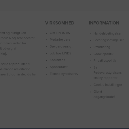
VIRKSOMHED
INFORMATION
Om LINDS AS
emt og hurtigt kan
Handelsbetingelser
forbrugs- og servicevarer
Medarbejdere
Leveringsbetingelser
ortiment inden for
Sælgeroversigt
Returnering
dt udvalg af
Job hos LINDS
ktøj.
Cookiepolitik
Kontakt os
Privatlivspolitik
serie af produkter til
Sponsorater
Se
å mange års erfaring.
Fødevarestyrelsens
Tilmeld nyhedsbrev
arer tid og får det, du har
smiley-rapporter
Cookie-indstillinger
Glemt
adgangskode?