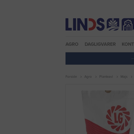
Nulstil adgangskode
AGRO
DAGLIGVARER
KON
·
Forside
Agro
Planteavl
Majs