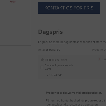
KONTAKT OS FOR PRIS
Dagspris
Engros?
Se mere her
og kontakt os for køb af store 
Antal pr. palle: 60
Fragt 49 D
Da
Tilføj til favoritliste
Sammenlign markerede
varer
Vis QR-kode
Produktet er desværre midlertidigt udsolgt.
Få nemt og hurtigt besked når produktet er på 
igen (gælder ikke restvarer og spotvarer):