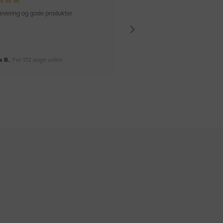
 levering og gode produkter
Hurtig levering Varen er perfekt
 B.
, For 172 dage siden
Rikke A.
, For 175 dage siden