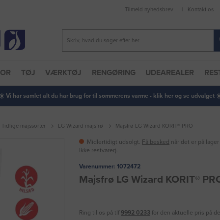
Tilmeld nyhedsbrev
Kontakt os
TOR
TØJ
VÆRKTØJ
RENGØRING
UDEAREALER
RES
 ☀️ Vi har samlet alt du har brug for til sommerens varme - klik her og se udvalget ☀️
Tidlige majssorter
LG Wizard majsfrø
Majsfrø LG Wizard KORIT® PRO
Midlertidigt udsolgt.
Få besked
når det er på lager
ikke restvarer).
Varenummer:
1072472
Majsfrø LG Wizard KORIT® PR
Ring til os på tlf
9992 0233
for den aktuelle pris på d