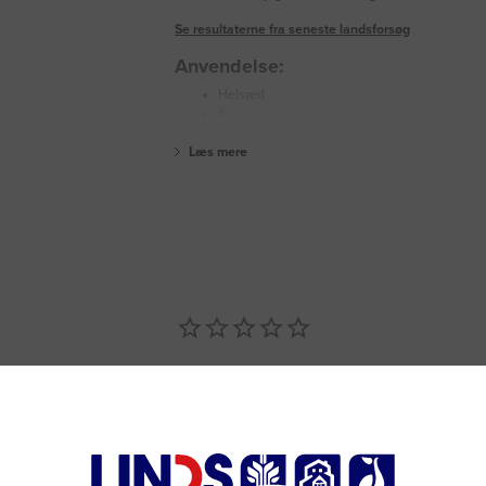
Se resultaterne fra seneste landsforsøg
Anvendelse:
Helsæd
K
Læs mere
& Svar