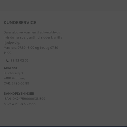
KUNDESERVICE
Du er altid velkommen til at
kontakte os
,
hvis du har spørgsmål - vi sidder klar til at
hjælpe dig.
Man-tors: 07.30-16.00 og fredag 07.30-
14.00.
99 92 02 33
ADRESSE
Blüchersvej 3
7480 Vildbjerg
CVR: 21 90 66 89
BANKOPLYSNINGER
IBAN: DK2475900001331399
BIC/SWIFT: JYBADKKK