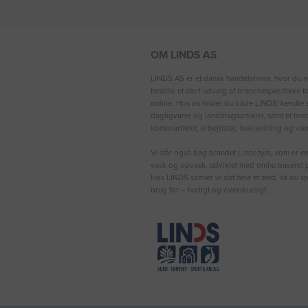
OM LINDS AS
LINDS AS er et dansk handelsfirma, hvor du n
bestille et stort udvalg af branchespecifikke 
online. Hos os finder du både LINDS′ kendte s
dagligvarer og landbrugsartikler, samt et bre
kontorartikler, arbejdstøj, beklædning og vær
Vi står også bag brandet Lincozym, som er en 
vask og opvask, udviklet med omhu baseret p
Hos LINDS samler vi det hele ét sted, så du sp
brug for – hurtigt og overskueligt.