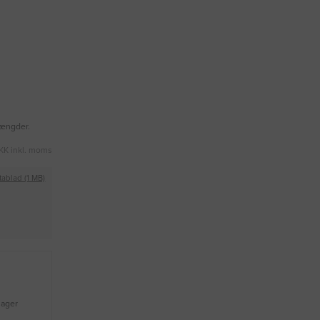
mængder.
KK inkl. moms
tablad (1 MB)
lager