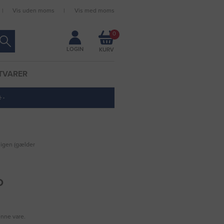
Vis uden moms
Vis med moms
Forbliv logget ind
0
LOGIN
TVARER
 ·
 igen (gælder
O
enne vare.