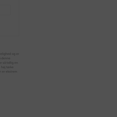
jelighed og er
på denne
r så tidlig en
 høj tørke
n er ekstrem