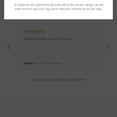
Vi tilpasser din oplevelse på linds.dk ud fra om du vælger privat
eller erhverv og viser dig mere relevant indhold ud fra dit valg.
Se hvad vores kunder siger
Nemt at bestille og hurtig levering
Virke
Torben
, For 170 dage siden
Moge
Viser vores 5-stjernede anmeldelser.