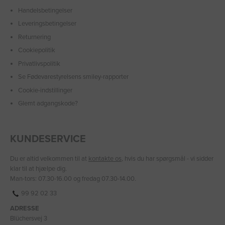
Handelsbetingelser
Leveringsbetingelser
Returnering
Cookiepolitik
Privatlivspolitik
Se Fødevarestyrelsens smiley-rapporter
Cookie-indstillinger
Glemt adgangskode?
KUNDESERVICE
Du er altid velkommen til at
kontakte os
, hvis du har spørgsmål - vi sidder
klar til at hjælpe dig.
Man-tors: 07.30-16.00 og fredag 07.30-14.00.
99 92 02 33
ADRESSE
Blüchersvej 3