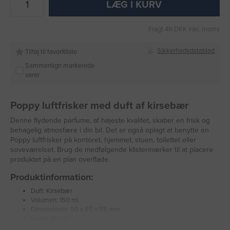
LÆG I KURV
Fragt 49 DKK inkl. moms
Sikkerhedsdatablad
Tilføj til favoritliste
Sammenlign markerede
varer
Poppy luftfrisker med duft af kirsebær
Denne flydende parfume, af højeste kvalitet, skaber en frisk og
behagelig atmosfære i din bil. Det er også oplagt at benytte en
Poppy luftfrisker på kontoret, hjemmet, stuen, toilettet eller
soveværelset. Brug de medfølgende klistermærker til at placere
produktet på en plan overflade.
Produktinformation:
Duft: Kirsebær
Volumen: 150 ml
Dimensioner: 90 x 95 x 95 mm
Vægt: 350 gr