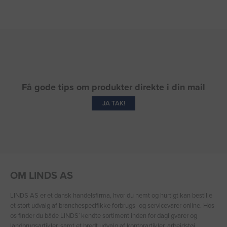
Få gode tips om produkter direkte i din mail
JA TAK!
OM LINDS AS
LINDS AS er et dansk handelsfirma, hvor du nemt og hurtigt kan bestille
et stort udvalg af branchespecifikke forbrugs- og servicevarer online. Hos
os finder du både LINDS′ kendte sortiment inden for dagligvarer og
landbrugsartikler, samt et bredt udvalg af kontorartikler, arbejdstøj,