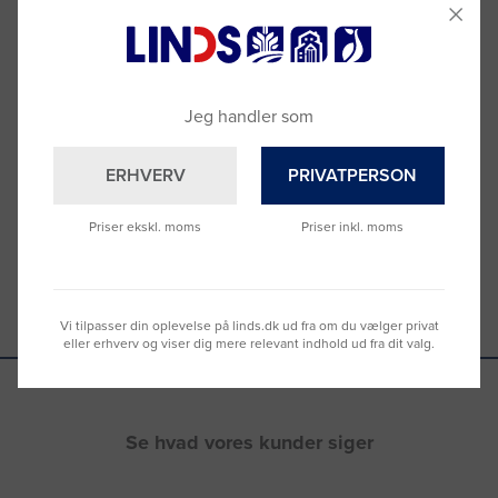
Brug for hjælp?
Jeg handler som
Ring til os på
9992 0233
Vi sidder klar til at hjælpe dig.
ERHVERV
PRIVATPERSON
Du kan også kontakte din lokale sælger
–
se oversigten her
Priser ekskl. moms
Priser inkl. moms
Vi tilpasser din oplevelse på linds.dk ud fra om du vælger privat
eller erhverv og viser dig mere relevant indhold ud fra dit valg.
Se hvad vores kunder siger