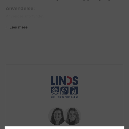
Anvendelse:
Anvendes ufortyndet.
Læs mere