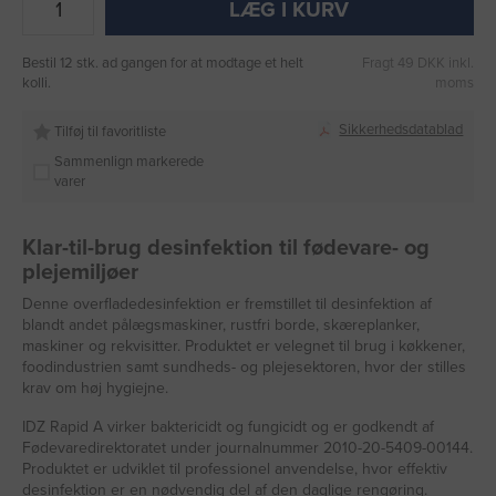
LÆG I KURV
Bestil 12 stk. ad gangen for at modtage et helt
Fragt 49 DKK inkl.
kolli.
moms
Sikkerhedsdatablad
Tilføj til favoritliste
Sammenlign markerede
varer
Klar-til-brug desinfektion til fødevare- og
plejemiljøer
Denne overfladedesinfektion er fremstillet til desinfektion af
blandt andet pålægsmaskiner, rustfri borde, skæreplanker,
maskiner og rekvisitter. Produktet er velegnet til brug i køkkener,
foodindustrien samt sundheds- og plejesektoren, hvor der stilles
krav om høj hygiejne.
IDZ Rapid A virker baktericidt og fungicidt og er godkendt af
Fødevaredirektoratet under journalnummer 2010-20-5409-00144.
Produktet er udviklet til professionel anvendelse, hvor effektiv
desinfektion er en nødvendig del af den daglige rengøring.