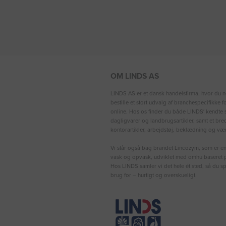
OM LINDS AS
LINDS AS er et dansk handelsfirma, hvor du n
bestille et stort udvalg af branchespecifikke 
online. Hos os finder du både LINDS′ kendte s
dagligvarer og landbrugsartikler, samt et bre
kontorartikler, arbejdstøj, beklædning og vær
Vi står også bag brandet Lincozym, som er en 
vask og opvask, udviklet med omhu baseret p
Hos LINDS samler vi det hele ét sted, så du sp
brug for – hurtigt og overskueligt.