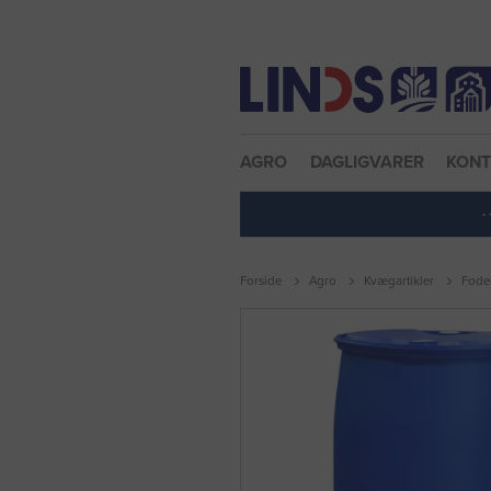
Nulstil adgangskode
AGRO
DAGLIGVARER
KON
·
Forside
Agro
Kvægartikler
Foder