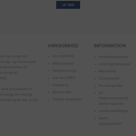
JA TAK!
VIRKSOMHED
INFORMATION
Om LINDS AS
emt og hurtigt kan
Handelsbetingelser
forbrugs- og servicevarer
Medarbejdere
Leveringsbetingelser
ortiment inden for
Sælgeroversigt
Returnering
dt udvalg af
Job hos LINDS
ktøj.
Cookiepolitik
Kontakt os
Privatlivspolitik
serie af produkter til
Sponsorater
Se
å mange års erfaring.
Fødevarestyrelsens
Tilmeld nyhedsbrev
arer tid og får det, du har
smiley-rapporter
Cookie-indstillinger
Glemt
adgangskode?