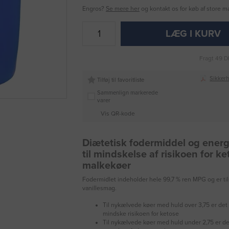
Engros?
Se mere her
og kontakt os for køb af store 
LÆG I KURV
Fragt 49 D
Sikker
Tilføj til favoritliste
Sammenlign markerede
varer
Vis QR-kode
Diætetisk fodermiddel og energ
til mindskelse af risikoen for k
malkekøer
Fodermidlet indeholder hele 99,7 % ren MPG og er til
vanillesmag.
Til nykælvede køer med huld over 3,75 er det id
mindske risikoen for ketose
Til nykælvede køer med huld under 2,75 er det 