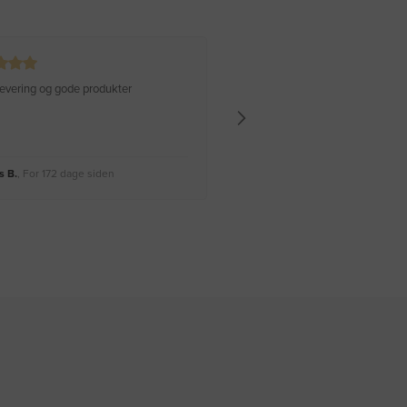
 levering og gode produkter
Hurtig levering Varen er perfekt
 B.
, For 172 dage siden
Rikke A.
, For 175 dage siden