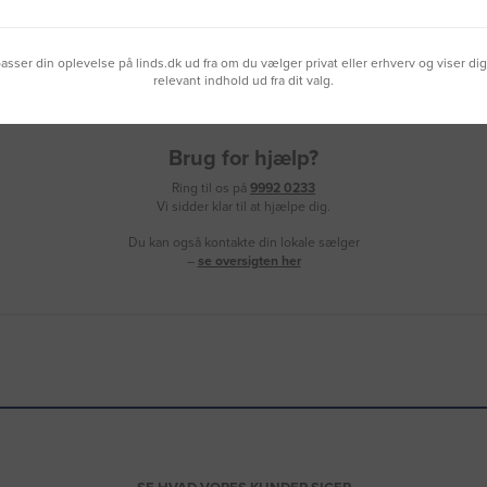
lpasser din oplevelse på linds.dk ud fra om du vælger privat eller erhverv og viser di
relevant indhold ud fra dit valg.
Brug for hjælp?
Ring til os på
9992 0233
Vi sidder klar til at hjælpe dig.
Du kan også kontakte din lokale sælger
–
se oversigten her