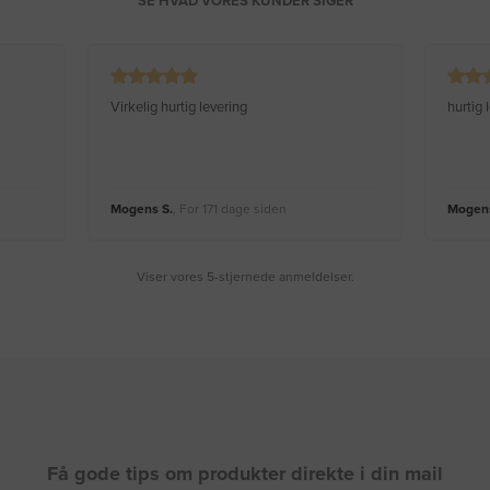
SE HVAD VORES KUNDER SIGER
Virkelig hurtig levering
hurtig
Mogens S.
, For 171 dage siden
Mogens
Viser vores 5-stjernede anmeldelser.
Få gode tips om produkter direkte i din mail