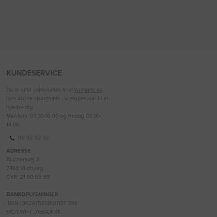
KUNDESERVICE
Du er altid velkommen til at
kontakte os
,
hvis du har spørgsmål - vi sidder klar til at
hjælpe dig.
Man-tors: 07.30-16.00 og fredag 07.30-
14.00.
99 92 02 33
ADRESSE
Blüchersvej 3
7480 Vildbjerg
CVR: 21 90 66 89
BANKOPLYSNINGER
IBAN: DK2475900001331399
BIC/SWIFT: JYBADKKK