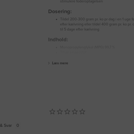
stimulere foderoptagelsen
Dosering:
Tildel 200-300 gram pr. ko pr dag i en 1 uge fø
efter kælvning eller tildel 400 gram pr. ko pr. 
til 5 dage efter kælvning
Indhold:
Monopropylenglykol (MPG) 99,7 %
Tilsat smagsstof
Læs mere
& Svar