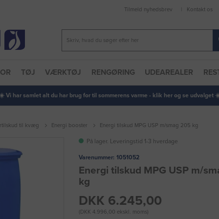
Tilmeld nyhedsbrev
Kontakt os
TOR
TØJ
VÆRKTØJ
RENGØRING
UDEAREALER
RES
 ☀️ Vi har samlet alt du har brug for til sommerens varme - klik her og se udvalget ☀️
tilskud til kvæg
Energi booster
Energi tilskud MPG USP m/smag 205 kg
På lager. Leveringstid 1-3 hverdage
Varenummer:
1051052
Energi tilskud MPG USP m/sm
kg
DKK 6.245,00
(DKK 4.996,00 ekskl. moms)