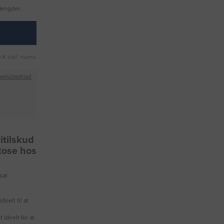
mængder.
KK inkl. moms
hedsdatablad
itilskud
etose hos
sat
eelt til at
ideelt for at