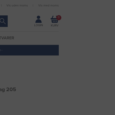
Vis uden moms
Vis med moms
Forbliv logget ind
0
LOGIN
TVARER
 ·
ag 205