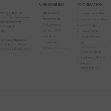
VIRKSOMHED
INFORMATION
Om LINDS AS
emt og hurtigt kan
Handelsbetingelser
forbrugs- og servicevarer
Medarbejdere
Leveringsbetingelser
ortiment inden for
Sælgeroversigt
Returnering
dt udvalg af
Job hos LINDS
ktøj.
Cookiepolitik
Kontakt os
Privatlivspolitik
serie af produkter til
Sponsorater
Se
å mange års erfaring.
Fødevarestyrelsens
Tilmeld nyhedsbrev
arer tid og får det, du har
smiley-rapporter
Cookie-indstillinger
Glemt
adgangskode?