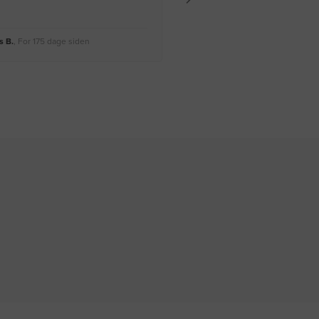
 B.
, For 175 dage siden
Rikke A.
, For 178 dage siden