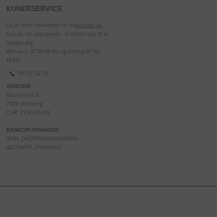
KUNDESERVICE
Du er altid velkommen til at
kontakte os
,
hvis du har spørgsmål - vi sidder klar til at
hjælpe dig.
Man-tors: 07.30-16.00 og fredag 07.30-
14.00.
99 92 02 33
ADRESSE
Blüchersvej 3
7480 Vildbjerg
CVR: 21 90 66 89
BANKOPLYSNINGER
IBAN: DK2475900001331399
BIC/SWIFT: JYBADKKK