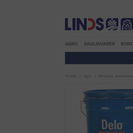
Nulstil adgangskode
AGRO
DAGLIGVARER
KON
·
Forside
Agro
Motorolie, smøreolie o