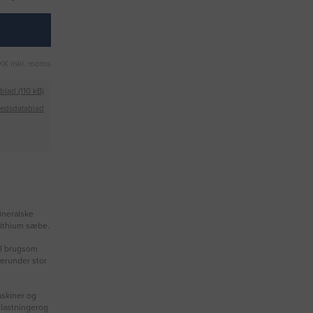
KK inkl. moms
blad (110 kB)
hedsdatablad
mineralske
Lithium sæbe.
til brugsom
derunder stor
askiner og
elastningerog