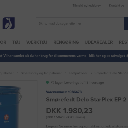
Tilmeld nyhedsbrev
Kontakt os
TOR
TØJ
VÆRKTØJ
RENGØRING
UDEAREALER
RES
 ☀️ Vi har samlet alt du har brug for til sommerens varme - klik her og se udvalget ☀️
g tilbehør
Smørespray og fedtpatroner
Fedtpatroner
Smørefedt Delo StarPle
På lager. Leveringstid 1-3 hverdage
Varenummer:
1086473
Smørefedt Delo StarPlex EP 2
DKK 1.980,23
(DKK 1.584,18 ekskl. moms)
Engros?
Se mere her
og kontakt os for køb af store 