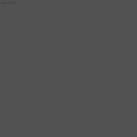
rte lejer).
le-og rulle