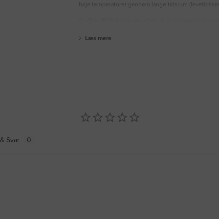
høje temperaturer gennem lange tidsrum (levetidssmu
StarPlex EP fedterne anbefales bl.a. til smøring af kug
Læs mere
& Svar