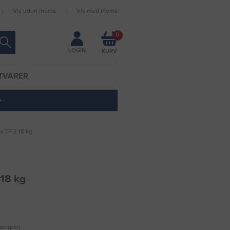
Vis uden moms
Vis med moms
Forbliv logget ind
0
LOGIN
TVARER
 ·
x EP 2 18 kg
 18 kg
mængder.