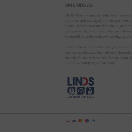
OM LINDS AS
LINDS AS er et dansk handelsfirma, hvor du n
bestille et stort udvalg af branchespecifikke 
online. Hos os finder du både LINDS′ kendte s
dagligvarer og landbrugsartikler, samt et bre
kontorartikler, arbejdstøj, beklædning og vær
Vi står også bag brandet Lincozym, som er en 
vask og opvask, udviklet med omhu baseret p
Hos LINDS samler vi det hele ét sted, så du sp
brug for – hurtigt og overskueligt.