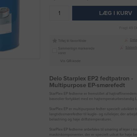
LÆG I KURV
Fragt 49 D
Data
Tilføj til favoritliste
Sikker
Sammenlign markerede
varer
Vis QR-kode
Delo Starplex EP2 fedtpatron -
Multipurpose EP-smørefedt
StarPlex EP fedterne er fremstillet af højtraffinerede
baseolier fortykket med en højtemperaturbestandig 
StarPlex EP er multipurpose fedter specielt udviklet 
langtidssmørefedter til kugle- og rullelejer, der arbej
belastning og høje driftstemperaturer.
StarPlex EP fedterne anbefales til smøring af lejer i m
maskinkomponenter, der er specielt udsat for høje b