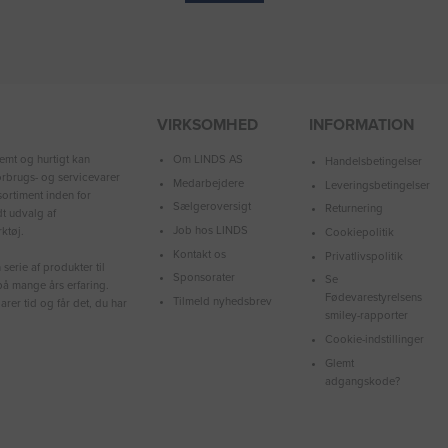
VIRKSOMHED
INFORMATION
Om LINDS AS
emt og hurtigt kan
Handelsbetingelser
forbrugs- og servicevarer
Medarbejdere
Leveringsbetingelser
ortiment inden for
Sælgeroversigt
Returnering
dt udvalg af
Job hos LINDS
ktøj.
Cookiepolitik
Kontakt os
Privatlivspolitik
serie af produkter til
Sponsorater
Se
å mange års erfaring.
Fødevarestyrelsens
Tilmeld nyhedsbrev
arer tid og får det, du har
smiley-rapporter
Cookie-indstillinger
Glemt
adgangskode?