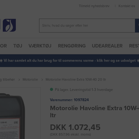
Tilmeld nyhedsbrev
Kontakt os
TOR
TØJ
VÆRKTØJ
RENGØRING
UDEAREALER
RES
 ☀️ Vi har samlet alt du har brug for til sommerens varme - klik her og se udvalget ☀️
g tilbehør
Motorolie
Motorolie Havoline Extra 10W-40 20 ltr
På lager. Leveringstid 1-3 hverdage
Varenummer:
1097824
Motorolie Havoline Extra 10W
ltr
DKK 1.072,45
(DKK 857,96 ekskl. moms)