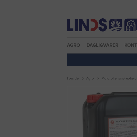
Nulstil adgangskode
AGRO
DAGLIGVARER
KON
·
Forside
Agro
Motorolie, smøreolie o