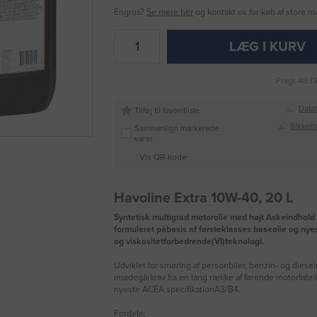
Engros?
Se mere her
og kontakt os for køb af store 
LÆG I KURV
Fragt 49 D
Data
Tilføj til favoritliste
Sikker
Sammenlign markerede
varer
Vis QR-kode
Havoline Extra 10W-40, 20 L
Syntetisk multigrad motorolie med højt Askeindhold
formuleret påbasis af førsteklasses baseolie og nyes
og viskositetforbedrende(VI)teknologi.
Udviklet for smøring af personbiler, benzin- og diese
imødegårkrav fra en lang række af førende motorfabri
nyeste ACEA specifikationA3/B4.
Fordele: