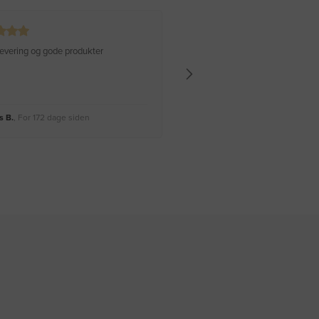
 levering og gode produkter
Hurtig levering Varen er perfekt
 B.
, For 172 dage siden
Rikke A.
, For 175 dage siden