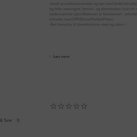
-bredt anveldelsesområde og kan med fordel benytte
og lette varevogne, benzin- og dieselmotor, hvor én a
nedennævnte specifikationer er foreskrevet - anbefale
enheder med DPF(DieselPartikelFilter)
-Kan benyttes til dieselmotorer med og uden t
Læs mere
& Svar