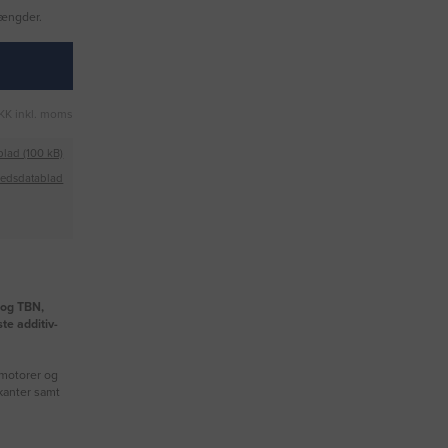
mængder.
KK inkl. moms
blad (100 kB)
hedsdatablad
 og TBN,
te additiv-
lmotorer og
kanter samt