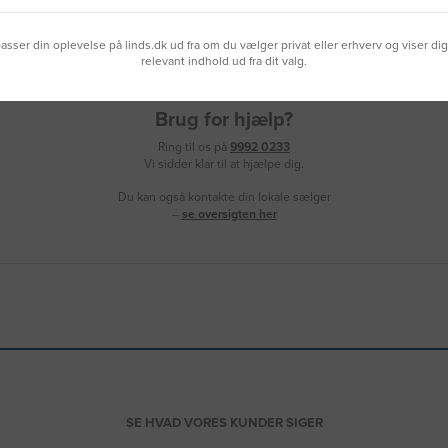
lpasser din oplevelse på linds.dk ud fra om du vælger privat eller erhverv og viser di
relevant indhold ud fra dit valg.
Brug for hjælp?
Ring til os på
9992 0233
Vi sidder klar til at hjælpe dig.
Du kan også kontakte din lokale sælger
–
se oversigten her
SE HVAD VORES KUNDER SIGER