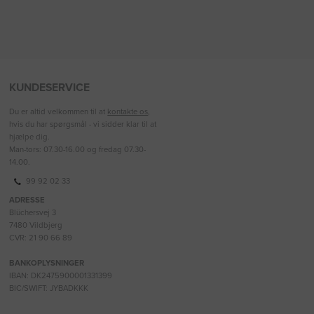
KUNDESERVICE
Du er altid velkommen til at
kontakte os
,
hvis du har spørgsmål - vi sidder klar til at
hjælpe dig.
Man-tors: 07.30-16.00 og fredag 07.30-
14.00.
99 92 02 33
ADRESSE
Blüchersvej 3
7480 Vildbjerg
CVR: 21 90 66 89
BANKOPLYSNINGER
IBAN: DK2475900001331399
BIC/SWIFT: JYBADKKK