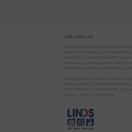
OM LINDS AS
LINDS AS er et dansk handelsfirma, hvor du n
bestille et stort udvalg af branchespecifikke 
online. Hos os finder du både LINDS′ kendte s
dagligvarer og landbrugsartikler, samt et bre
kontorartikler, arbejdstøj, beklædning og vær
Vi står også bag brandet Lincozym, som er en 
vask og opvask, udviklet med omhu baseret p
Hos LINDS samler vi det hele ét sted, så du sp
brug for – hurtigt og overskueligt.