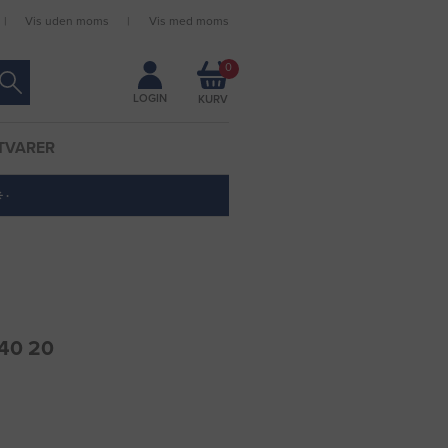
Vis uden moms
Vis med moms
Forbliv logget ind
0
LOGIN
TVARER
 ·
-40 20