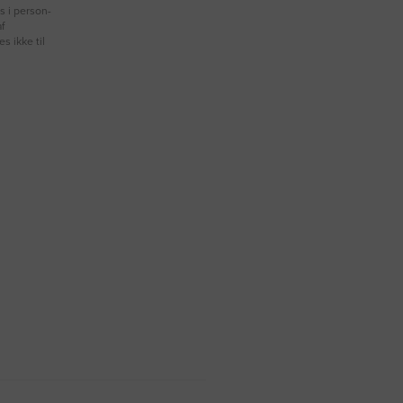
s i person-
f
s ikke til