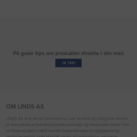
Få gode tips om produkter direkte i din mail
JA TAK!
OM LINDS AS
LINDS AS er et dansk handelsfirma, hvor du nemt og hurtigt kan bestille
et stort udvalg af branchespecifikke forbrugs- og servicevarer online. Hos
os finder du både LINDS′ kendte sortiment inden for dagligvarer og
landbrugsartikler, samt et bredt udvalg af kontorartikler, arbejdstøj,