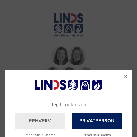
Brug for hjælp?
Ring til os på
9992 0233
Jeg handler som
Vi sidder klar til at hjælpe dig.
Du kan også kontakte din lokale sælger
ERHVERV
PRIVATPERSON
–
se oversigten her
Priser ekskl. moms
Priser inkl. moms