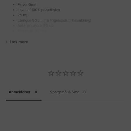
Farve: Grøn
Lavet af 100% polyethylen
25 mμ
Længde 90 cm (fra fingerspids til halsåbning)
Antal pr pakke: 50 stk
Producent: Krutex
Læs mere
Anmeldelser
Spørgsmål & Svar