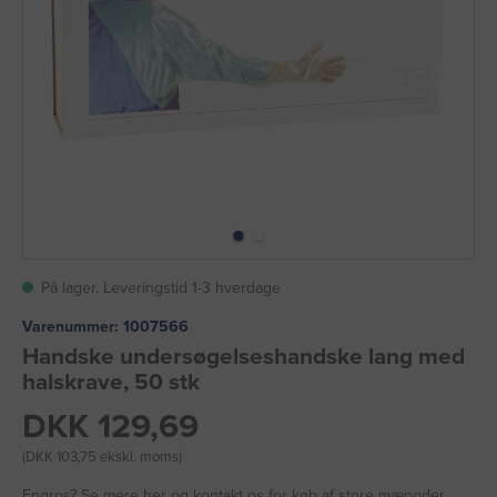
På lager. Leveringstid 1-3 hverdage
Varenummer:
1007566
Handske undersøgelseshandske lang med
halskrave, 50 stk
DKK 129,69
(DKK 103,75 ekskl. moms)
Engros?
Se mere her
og kontakt os for køb af store mængder.