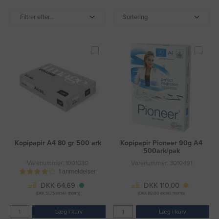
Filtrer efter...
Sortering
Kopipapir A4 80 gr 500 ark
Kopipapir Pioneer 90g A4
500ark/pak
Varenummer: 1001030
Varenummer: 3010491
1 anmeldelser
DKK 64,69
DKK 110,00
(DKK 51,75 ekskl. moms)
(DKK 88,00 ekskl. moms)
Læg i kurv
Læg i kurv