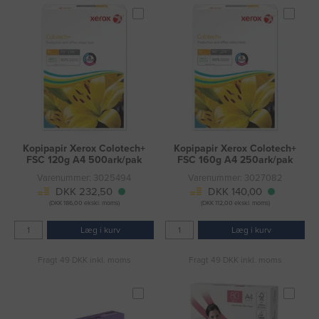
Kopipapir Xerox Colotech+
Kopipapir Xerox Colotech+
FSC 120g A4 500ark/pak
FSC 160g A4 250ark/pak
Varenummer: 3025494
Varenummer: 3027082
DKK 232,50
DKK 140,00
(DKK 186,00 ekskl. moms)
(DKK 112,00 ekskl. moms)
Læg i kurv
Læg i kurv
Fragt 49 DKK inkl. moms
Fragt 49 DKK inkl. moms