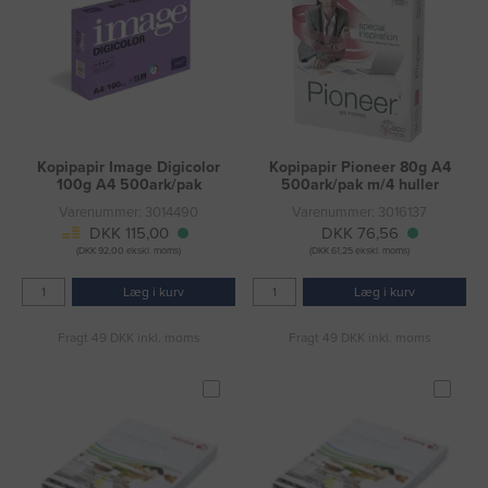
Kopipapir Image Digicolor
Kopipapir Pioneer 80g A4
100g A4 500ark/pak
500ark/pak m/4 huller
Varenummer: 3014490
Varenummer: 3016137
DKK 115,00
DKK 76,56
(DKK 92,00 ekskl. moms)
(DKK 61,25 ekskl. moms)
Læg i kurv
Læg i kurv
Fragt 49 DKK inkl. moms
Fragt 49 DKK inkl. moms