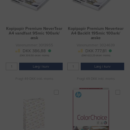
Kopipapir Premium NeverTear
Kopipapir Premium Nevertear
A4 vandfast 95mic 100ark/
A4 Backlit 195mic 100ark/
æsk
æske
Varenummer: 3013955
Varenummer: 3024639
DKK 386,88
DKK 777,81
(DKK 309,50 ekskl. moms)
(DKK 622,25 ekskl. moms)
Læg i kurv
Læg i kurv
Fragt 49 DKK inkl. moms
Fragt 49 DKK inkl. moms