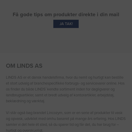
Få gode tips om produkter direkte i din mail
JA TAK!
OM LINDS AS
LINDS AS er et dansk handelsfirma, hvor du nemt og hurtigt kan bestille
et stort udvalg af branchespecifikke forbrugs- og servicevarer online. Hos
os finder du både LINDS′ kendte sortiment inden for dagligvarer og
landbrugsartikler, samt et bredt udvalg af kontorartikler, arbejdstøj,
beklædning og værktøj.
Vi står også bag brandet Lincozym, som er en serie af produkter til vask
og opvask, udviklet med omhu baseret på mange års erfaring. Hos LINDS
samler vi det hele ét sted, så du sparer tid og får det, du har brug for –
hurtigt og overskueligt.