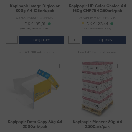
Kopipapir Image Digicolor
Kopipapir HP Color Choice A4
300g A4 125ark/pak
160g CHP754 250ark/pak
Varenummer: 3014499
Varenummer: 3018635
DKK 135,31
DKK 123,44
(DKK 108,25 ekskl. moms)
(DKK 98,75 ekskl. moms)
Læg i kurv
Læg i kurv
Fragt 49 DKK inkl. moms
Fragt 49 DKK inkl. moms
Kopipapir Data Copy 80g A4
Kopipapir Pioneer 80g A4
2500ark/pak
2500ark/pak