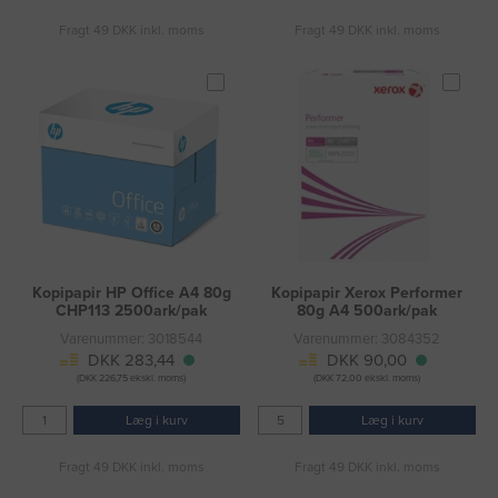
Fragt 49 DKK inkl. moms
Fragt 49 DKK inkl. moms
Kopipapir HP Office A4 80g
Kopipapir Xerox Performer
CHP113 2500ark/pak
80g A4 500ark/pak
Varenummer: 3018544
Varenummer: 3084352
DKK 283,44
DKK 90,00
(DKK 226,75 ekskl. moms)
(DKK 72,00 ekskl. moms)
Læg i kurv
Læg i kurv
Fragt 49 DKK inkl. moms
Fragt 49 DKK inkl. moms