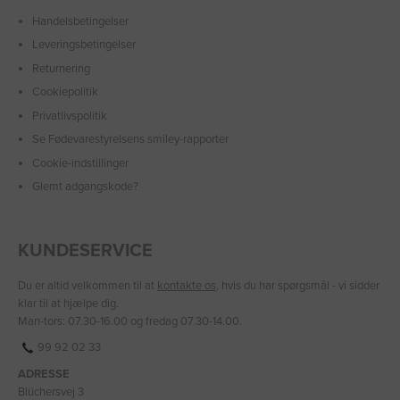
Handelsbetingelser
Leveringsbetingelser
Returnering
Cookiepolitik
Privatlivspolitik
Se Fødevarestyrelsens smiley-rapporter
Cookie-indstillinger
Glemt adgangskode?
KUNDESERVICE
Du er altid velkommen til at
kontakte os
, hvis du har spørgsmål - vi sidder
klar til at hjælpe dig.
Man-tors: 07.30-16.00 og fredag 07.30-14.00.
99 92 02 33
ADRESSE
Blüchersvej 3