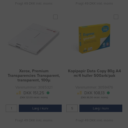
Fragt 49 DKK inkl. moms
Fragt 49 DKK inkl. moms
Xerox, Premium
Kopipapir Data Copy 80g A4
Transparencies Transparent,
m/4 huller 500ark/pak
transparent, 100µ
Varenummer: 3085321
Varenummer: 3059476
DKK 151,25
DKK 108,13
(DKK 121,00 ekskl. moms)
(DKK 86,50 ekskl. moms)
Læg i kurv
Læg i kurv
Fragt 49 DKK inkl. moms
Fragt 49 DKK inkl. moms