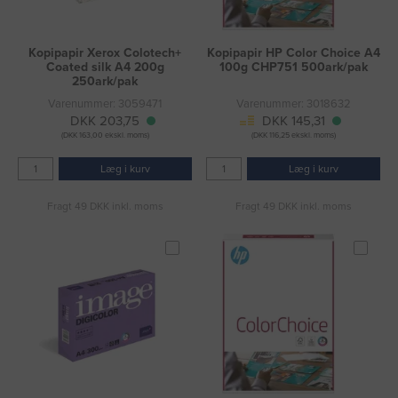
Kopipapir Xerox Colotech+
Kopipapir HP Color Choice A4
Coated silk A4 200g
100g CHP751 500ark/pak
250ark/pak
Varenummer: 3059471
Varenummer: 3018632
DKK 203,75
DKK 145,31
(DKK 163,00 ekskl. moms)
(DKK 116,25 ekskl. moms)
Læg i kurv
Læg i kurv
Fragt 49 DKK inkl. moms
Fragt 49 DKK inkl. moms