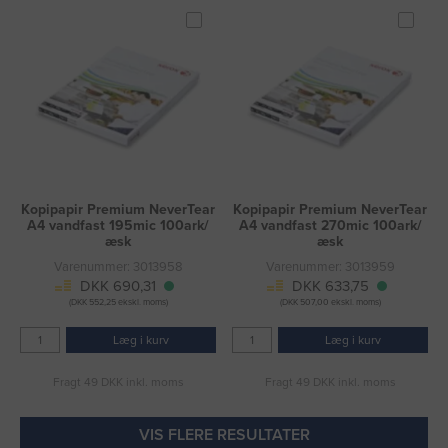
Kopipapir Premium NeverTear
Kopipapir Premium NeverTear
A4 vandfast 195mic 100ark/
A4 vandfast 270mic 100ark/
æsk
æsk
Varenummer: 3013958
Varenummer: 3013959
DKK 690,31
DKK 633,75
(DKK 552,25 ekskl. moms)
(DKK 507,00 ekskl. moms)
Læg i kurv
Læg i kurv
Fragt 49 DKK inkl. moms
Fragt 49 DKK inkl. moms
VIS FLERE RESULTATER