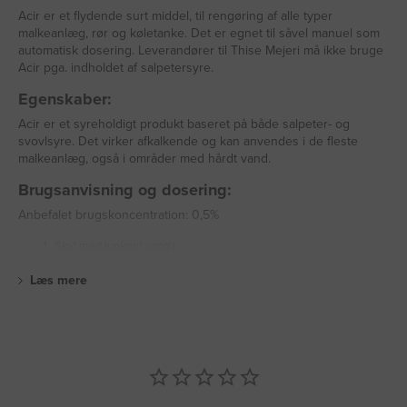
Acir er et flydende surt middel, til rengøring af alle typer
malkeanlæg, rør og køletanke. Det er egnet til såvel manuel som
automatisk dosering. Leverandører til Thise Mejeri må ikke bruge
Acir pga. indholdet af salpetersyre.
Egenskaber:
Acir er et syreholdigt produkt baseret på både salpeter- og
svovlsyre. Det virker afkalkende og kan anvendes i de fleste
malkeanlæg, også i områder med hårdt vand.
Brugsanvisning og dosering:
Anbefalet brugskoncentration: 0,5%
Skyl med lunkent vand (
Læs mere