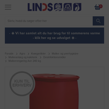
0
· ☀️ Vi har samlet alt du har brug for til sommerens varme
- klik her og se udvalget ☀️ ·
Forside
Agro
Kvægartikler
Malke- og yverhygiejne
Malkeanlæg og køletank
Desinfektionsmidler
Malkerengøring Acir 240 kg