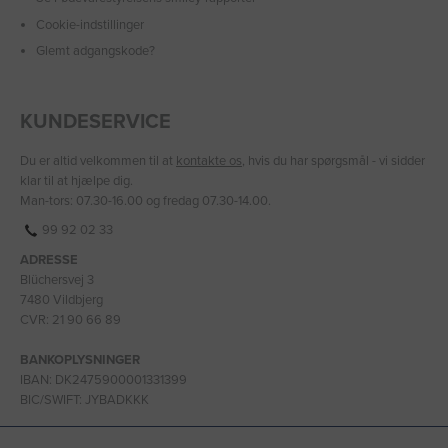
Cookie-indstillinger
Glemt adgangskode?
KUNDESERVICE
Du er altid velkommen til at
kontakte os
, hvis du har spørgsmål - vi sidder
klar til at hjælpe dig.
Man-tors: 07.30-16.00 og fredag 07.30-14.00.
99 92 02 33
ADRESSE
Blüchersvej 3
7480 Vildbjerg
CVR: 21 90 66 89
BANKOPLYSNINGER
IBAN: DK2475900001331399
BIC/SWIFT: JYBADKKK