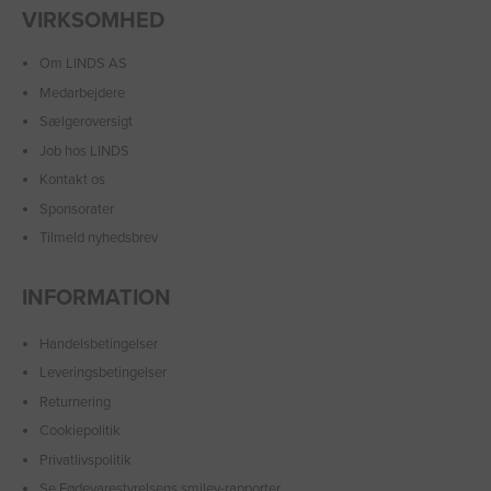
VIRKSOMHED
Om LINDS AS
Medarbejdere
Sælgeroversigt
Job hos LINDS
Kontakt os
Sponsorater
Tilmeld nyhedsbrev
INFORMATION
Handelsbetingelser
Leveringsbetingelser
Returnering
Cookiepolitik
Privatlivspolitik
Se Fødevarestyrelsens smiley-rapporter