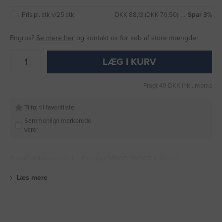
Pris pr. stk v/25 stk
DKK 88,13 (DKK 70,50) →
Spar 3%
Engros?
Se mere her
og kontakt os for køb af store mængder.
LÆG I KURV
Fragt 49 DKK inkl. moms
Tilføj til favoritliste
Sammenlign markerede
varer
Fuga® afdækning til lysdæmper MEK-D 300CR koksgrå
Læs mere