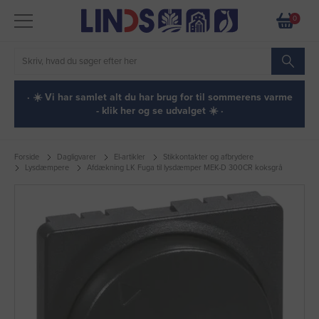
0
· ☀️ Vi har samlet alt du har brug for til sommerens varme
- klik her og se udvalget ☀️ ·
Forside
Dagligvarer
El-artikler
Stikkontakter og afbrydere
Lysdæmpere
Afdækning LK Fuga til lysdæmper MEK-D 300CR koksgrå