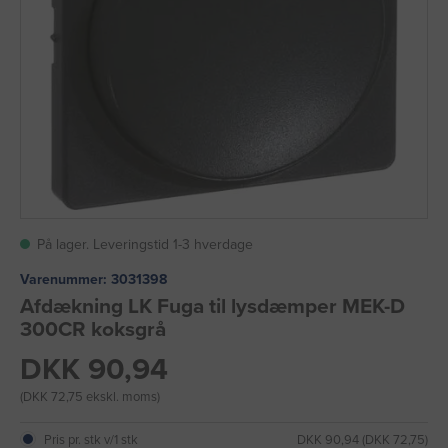
På lager. Leveringstid 1-3 hverdage
Varenummer:
3031398
Afdækning LK Fuga til lysdæmper MEK-D
300CR koksgrå
DKK 90,94
(DKK 72,75 ekskl. moms)
Pris pr. stk v/1 stk
DKK 90,94 (DKK 72,75)