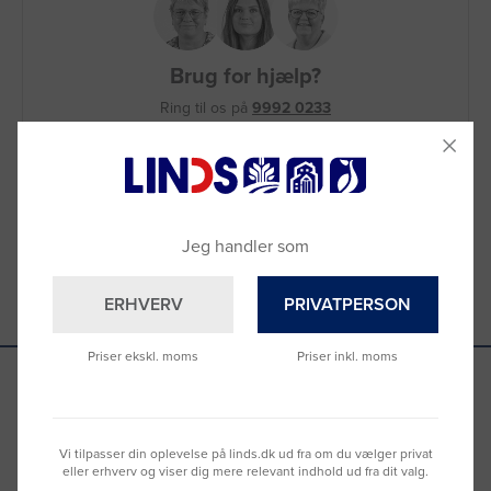
Brug for hjælp?
Ring til os på
9992 0233
Vi sidder klar til at hjælpe dig.
Du kan også kontakte din lokale sælger
–
se oversigten her
Jeg handler som
ERHVERV
PRIVATPERSON
Priser ekskl. moms
Priser inkl. moms
Se hvad vores kunder siger
Vi tilpasser din oplevelse på linds.dk ud fra om du vælger privat
eller erhverv og viser dig mere relevant indhold ud fra dit valg.