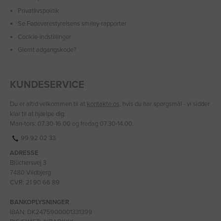
Privatlivspolitik
Se Fødevarestyrelsens smiley-rapporter
Cookie-indstillinger
Glemt adgangskode?
KUNDESERVICE
Du er altid velkommen til at
kontakte os
, hvis du har spørgsmål - vi sidder
klar til at hjælpe dig.
Man-tors: 07.30-16.00 og fredag 07.30-14.00.
99 92 02 33
ADRESSE
Blüchersvej 3
7480 Vildbjerg
CVR: 21 90 66 89
BANKOPLYSNINGER
IBAN: DK2475900001331399