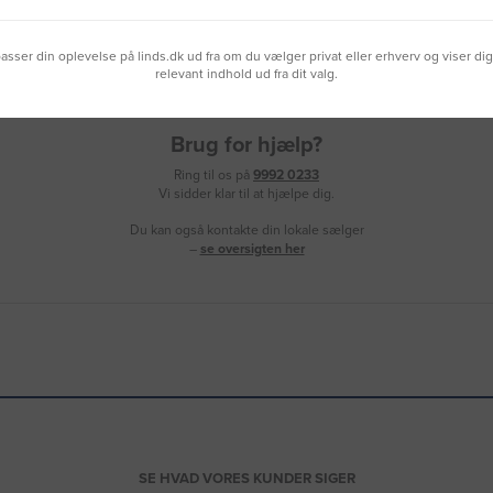
lpasser din oplevelse på linds.dk ud fra om du vælger privat eller erhverv og viser di
relevant indhold ud fra dit valg.
Brug for hjælp?
Ring til os på
9992 0233
Vi sidder klar til at hjælpe dig.
Du kan også kontakte din lokale sælger
–
se oversigten her
SE HVAD VORES KUNDER SIGER