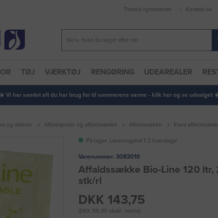
Tilmeld nyhedsbrev
Kontakt os
TOR
TØJ
VÆRKTØJ
RENGØRING
UDEAREALER
RES
 ☀️ Vi har samlet alt du har brug for til sommerens varme - klik her og se udvalget ☀️
ke og stativer
Affaldsposer og affaldssække
Affaldssække
Klare affaldssækk
På lager. Leveringstid 1-3 hverdage
Varenummer:
3083010
Affaldssække Bio-Line 120 ltr,
stk/rl
DKK 143,75
(DKK 115,00 ekskl. moms)