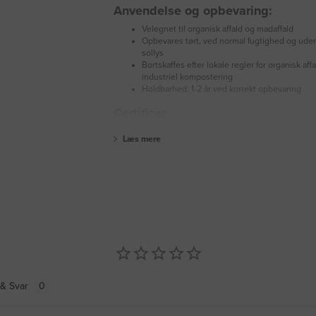
Anvendelse og opbevaring:
Velegnet til organisk affald og madaffald
Opbevares tørt, ved normal fugtighed og uden
sollys
Bortskaffes efter lokale regler for organisk affa
industriel kompostering
Holdbarhed: 1-2 år ved korrekt opbevaring
Certificer
Læs mere
& Svar