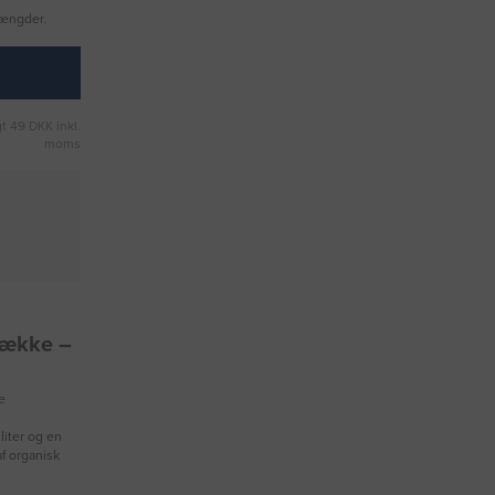
mængder.
t 49 DKK inkl.
moms
sække –
e
liter og en
af organisk