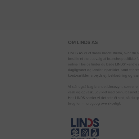
OM LINDS AS
LINDS AS er et dansk handelsfirma, hvor du n
bestille et stort udvalg af branchespecifikke 
online. Hos os finder du både LINDS′ kendte s
dagligvarer og landbrugsartikler, samt et bre
kontorartikler, arbejdstøj, beklædning og vær
Vi står også bag brandet Lincozym, som er en 
vask og opvask, udviklet med omhu baseret p
Hos LINDS samler vi det hele ét sted, så du sp
brug for – hurtigt og overskueligt.