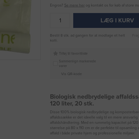
Engros?
Se mere her
og kontakt os for køb af store 
LÆG I KURV
Bestil 8 stk. ad gangen for at modtage et helt
Frag
kolli.
Tilføj til favoritliste
Sammenlign markerede
varer
Vis QR-kode
Biologisk nedbrydelige affalds
120 liter, 20 stk.
Disse 100% biologisk nedbrydelige og komposterbar
affaldssække er det ideelle valg til en mere ansvarlig
affaldshåndtering. Med en rummelig kapacitet på 120 
størrelse på 80 x 110 cm er de perfekte til opsamling 
affald i både private hjem og professionelle miljøer.