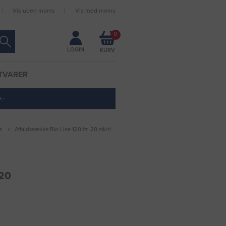
Vis uden moms
Vis med moms
Forbliv logget ind
0
LOGIN
TVARER
 ·
e
Affaldssække Bio-Line 120 ltr, 20 stk/rl
 20