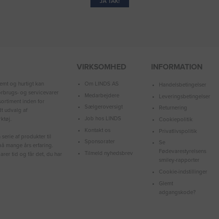
JA TAK!
VIRKSOMHED
INFORMATION
Om LINDS AS
emt og hurtigt kan
Handelsbetingelser
forbrugs- og servicevarer
Medarbejdere
Leveringsbetingelser
ortiment inden for
Sælgeroversigt
Returnering
dt udvalg af
Job hos LINDS
ktøj.
Cookiepolitik
Kontakt os
Privatlivspolitik
serie af produkter til
Sponsorater
Se
å mange års erfaring.
Fødevarestyrelsens
Tilmeld nyhedsbrev
arer tid og får det, du har
smiley-rapporter
Cookie-indstillinger
Glemt
adgangskode?