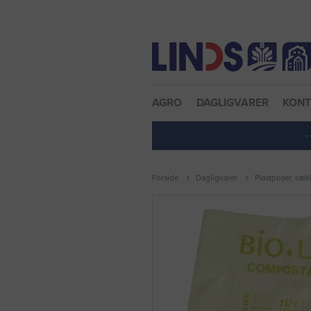
Nulstil adgangskode
AGRO
DAGLIGVARER
KON
·
Forside
Dagligvarer
Plastposer, sæk