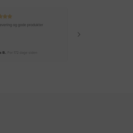
 levering og gode produkter
Hurtig levering Varen er perfekt
 B.
, For 172 dage siden
Rikke A.
, For 175 dage siden