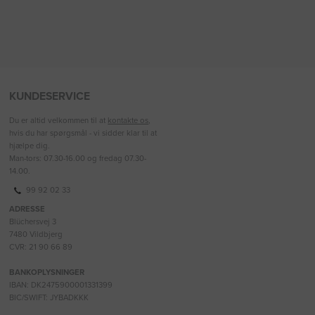
KUNDESERVICE
Du er altid velkommen til at
kontakte os
,
hvis du har spørgsmål - vi sidder klar til at
hjælpe dig.
Man-tors: 07.30-16.00 og fredag 07.30-
14.00.
99 92 02 33
ADRESSE
Blüchersvej 3
7480 Vildbjerg
CVR: 21 90 66 89
BANKOPLYSNINGER
IBAN: DK2475900001331399
BIC/SWIFT: JYBADKKK