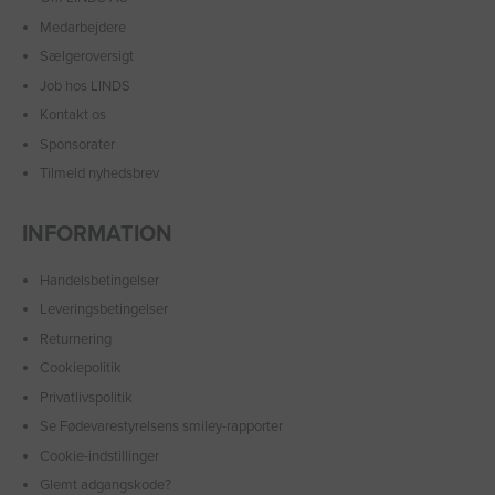
Medarbejdere
Sælgeroversigt
Job hos LINDS
Kontakt os
Sponsorater
Tilmeld nyhedsbrev
INFORMATION
Handelsbetingelser
Leveringsbetingelser
Returnering
Cookiepolitik
Privatlivspolitik
Se Fødevarestyrelsens smiley-rapporter
Cookie-indstillinger
Glemt adgangskode?