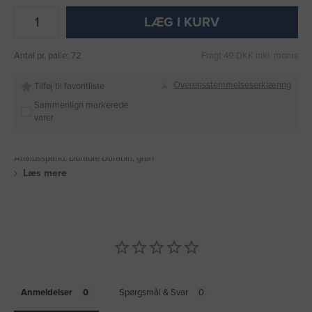
LÆG I KURV
Antal pr. palle: 72
Fragt 49 DKK inkl. moms
Overensstemmelseserklæring
Tilføj til favoritliste
Sammenlign markerede
varer
Affaldsspand, Durable Durabin, grøn
Læs mere
Anmeldelser
Spørgsmål & Svar