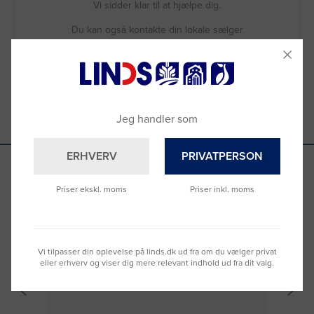
Vi sidder klar til at hjælpe dig.
Du kan også kontakte din lokale sælger
–
se oversigten her
Jeg handler som
ERHVERV
PRIVATPERSON
Priser ekskl. moms
Priser inkl. moms
Se hvad vores kunder siger
Vi tilpasser din oplevelse på linds.dk ud fra om du vælger privat
eller erhverv og viser dig mere relevant indhold ud fra dit valg.
Nemt at bestille og hurtig levering
Virke