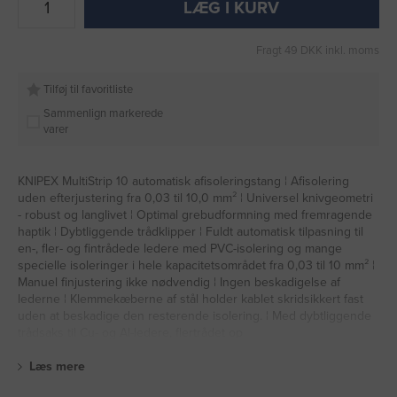
LÆG I KURV
Fragt 49 DKK inkl. moms
Tilføj til favoritliste
Sammenlign markerede
varer
KNIPEX MultiStrip 10 automatisk afisoleringstang ¦ Afisolering
uden efterjustering fra 0,03 til 10,0 mm² ¦ Universel knivgeometri
- robust og langlivet ¦ Optimal grebudformning med fremragende
haptik ¦ Dybtliggende trådklipper ¦ Fuldt automatisk tilpasning til
en-, fler- og fintrådede ledere med PVC-isolering og mange
specielle isoleringer i hele kapacitetsområdet fra 0,03 til 10 mm² ¦
Manuel finjustering ikke nødvendig ¦ Ingen beskadigelse af
lederne ¦ Klemmekæberne af stål holder kablet skridsikkert fast
uden at beskadige den resterende isolering. ¦ Med dybtliggende
trådsaks til Cu- og Al-ledere, flertrådet op
Læs mere