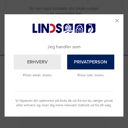
Du kan også kontakte din lokale sælger
–
se oversigten her
Jeg handler som
ERHVERV
PRIVATPERSON
Priser ekskl. moms
Priser inkl. moms
Se hvad vores kunder siger
Vi tilpasser din oplevelse på linds.dk ud fra om du vælger privat
Nemt at bestille og hurtig levering
Virke
eller erhverv og viser dig mere relevant indhold ud fra dit valg.