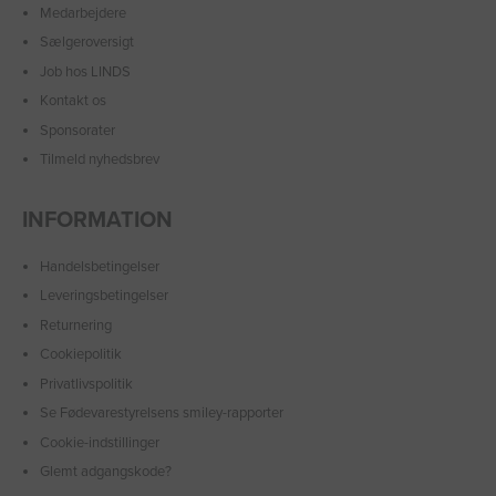
Medarbejdere
Sælgeroversigt
Job hos LINDS
Kontakt os
Sponsorater
Tilmeld nyhedsbrev
INFORMATION
Handelsbetingelser
Leveringsbetingelser
Returnering
Cookiepolitik
Privatlivspolitik
Se Fødevarestyrelsens smiley-rapporter
Cookie-indstillinger
Glemt adgangskode?