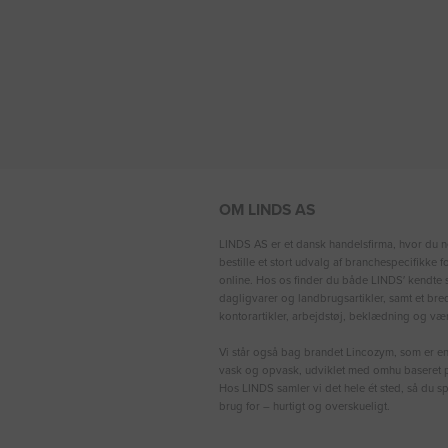
OM LINDS AS
LINDS AS er et dansk handelsfirma, hvor du n
bestille et stort udvalg af branchespecifikke 
online. Hos os finder du både LINDS′ kendte s
dagligvarer og landbrugsartikler, samt et bre
kontorartikler, arbejdstøj, beklædning og vær
Vi står også bag brandet Lincozym, som er en 
vask og opvask, udviklet med omhu baseret p
Hos LINDS samler vi det hele ét sted, så du sp
brug for – hurtigt og overskueligt.