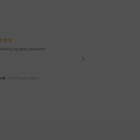
 levering og gode produkter
Hurtig levering Varen er perfekt
 B.
, For 171 dage siden
Rikke A.
, For 174 dage siden