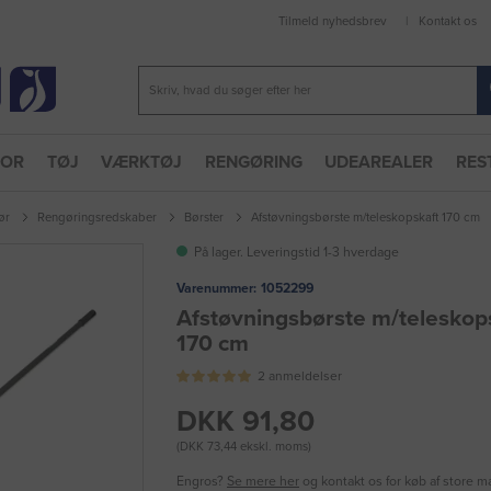
Tilmeld nyhedsbrev
Kontakt os
TOR
TØJ
VÆRKTØJ
RENGØRING
UDEAREALER
RES
ør
Rengøringsredskaber
Børster
Afstøvningsbørste m/teleskopskaft 170 cm
På lager. Leveringstid 1-3 hverdage
Varenummer:
1052299
Afstøvningsbørste m/teleskop
170 cm
2 anmeldelser
DKK 91,80
(DKK 73,44 ekskl. moms)
Engros?
Se mere her
og kontakt os for køb af store 