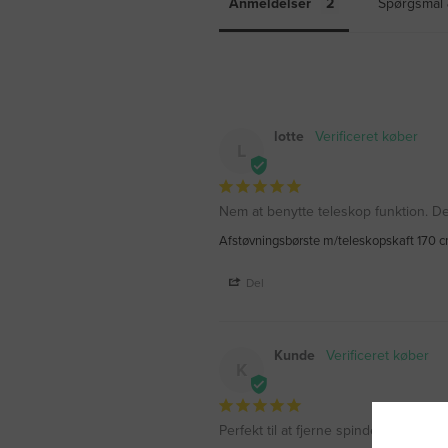
Anmeldelser
Spørgsmål 
lotte
L
Nem at benytte teleskop funktion. De
Afstøvningsbørste m/teleskopskaft 170 
Del
Kunde
K
Perfekt til at fjerne spindelvæv