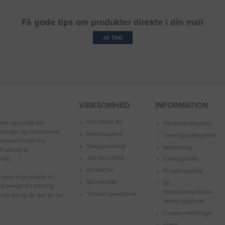
Få gode tips om produkter direkte i din mail
JA TAK!
VIRKSOMHED
INFORMATION
Om LINDS AS
emt og hurtigt kan
Handelsbetingelser
forbrugs- og servicevarer
Medarbejdere
Leveringsbetingelser
ortiment inden for
Sælgeroversigt
Returnering
dt udvalg af
Job hos LINDS
ktøj.
Cookiepolitik
Kontakt os
Privatlivspolitik
serie af produkter til
Sponsorater
Se
å mange års erfaring.
Fødevarestyrelsens
Tilmeld nyhedsbrev
arer tid og får det, du har
smiley-rapporter
Cookie-indstillinger
Glemt