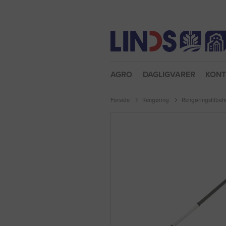
Nulstil adgangskode
AGRO
DAGLIGVARER
KON
Forside
Rengøring
Rengøringstilbeh