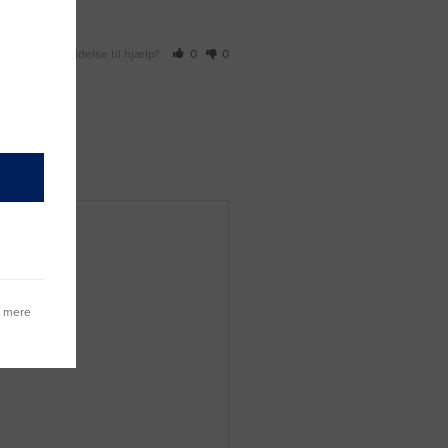
r denne anmeldelse til hjælp?
0
0
g mere