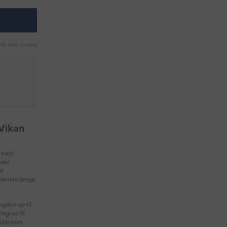
KK inkl. moms
 Vikan
t med
mler
od
 yderste kroge
ngden op til
legnet til
r skånsom