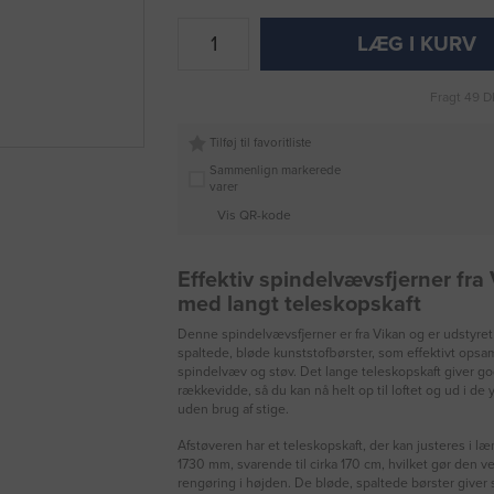
LÆG I KURV
Fragt 49 D
Tilføj til favoritliste
Sammenlign markerede
varer
Vis QR-kode
Effektiv spindelvævsfjerner fra
med langt teleskopskaft
Denne spindelvævsfjerner er fra Vikan og er udstyre
spaltede, bløde kunststofbørster, som effektivt opsa
spindelvæv og støv. Det lange teleskopskaft giver g
rækkevidde, så du kan nå helt op til loftet og ud i de
uden brug af stige.
Afstøveren har et teleskopskaft, der kan justeres i læ
1730 mm, svarende til cirka 170 cm, hvilket gør den ve
rengøring i højden. De bløde, spaltede børster give