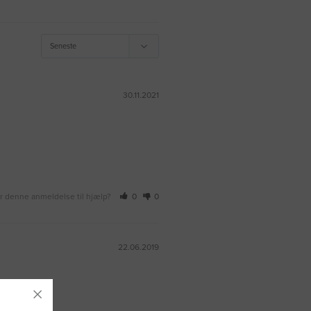
30.11.2021
r denne anmeldelse til hjælp?
0
0
22.06.2019