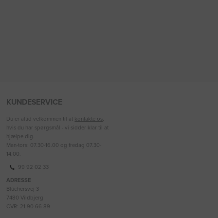
KUNDESERVICE
Du er altid velkommen til at
kontakte os
,
hvis du har spørgsmål - vi sidder klar til at
hjælpe dig.
Man-tors: 07.30-16.00 og fredag 07.30-
14.00.
99 92 02 33
ADRESSE
Blüchersvej 3
7480 Vildbjerg
CVR: 21 90 66 89