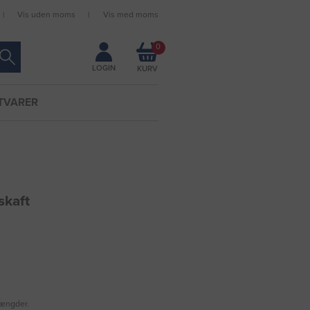
Vis uden moms
Vis med moms
Forbliv logget ind
0
LOGIN
TVARER
skaft
mængder.