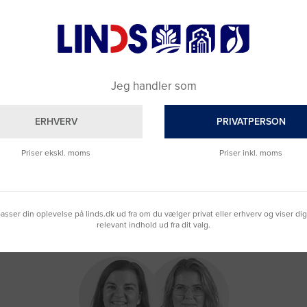
cm
Va
Jeg handler som
ERHVERV
PRIVATPERSON
Priser ekskl. moms
Priser inkl. moms
lpasser din oplevelse på linds.dk ud fra om du vælger privat eller erhverv og viser di
relevant indhold ud fra dit valg.