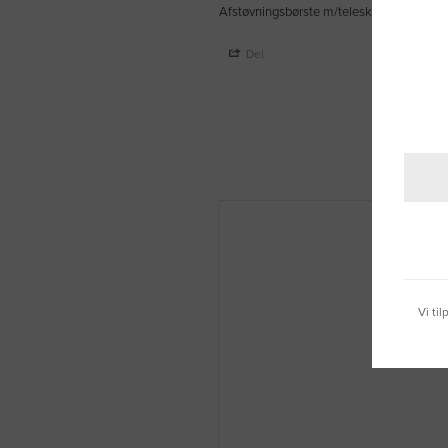
Afstøvningsbørste m/teleskopskaft 170 
Del
Vi ti