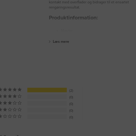
kontakt med overflader og bidrager til et ensartet
rengøringsresultat.
Produktinformation:
Mærke:
Læs mere
2
0
0
0
0