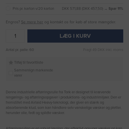
Pris pr. karton v/20 karton
DKK 571,88 (DKK 457,50) →
Spar 11%
Engros?
Se mere her
og kontakt os for køb af store mængder.
LÆG I KURV
Antal pr. palle: 60
Fragt 49 DKK inkl. moms
Tilføj til favoritliste
Sammenlign markerede
varer
Denne industrielle aftørringsrulle fra Tork er designet til krævende
rengørings- og aftørringsopgaver i produktions- og industrimiljøer. Den er
fremstillet med Airlaid Heavy-teknologi, der giver en stærk og
absorberende klud, som kan håndtere selv vanskelige væsker og pletter,
herunder olie, fedt og spildte væsker.
Aftørringsrullen er en robust løsning, der effektivt opsuger væsker og kan