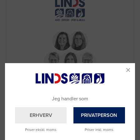
Brug for hjælp?
Ring til os på
9992 0233
Vi sidder klar til at hjælpe dig.
Jeg handler som
Du kan også kontakte din lokale sælger
–
se oversigten her
ERHVERV
PRIVATPERSON
Priser ekskl. moms
Priser inkl. moms