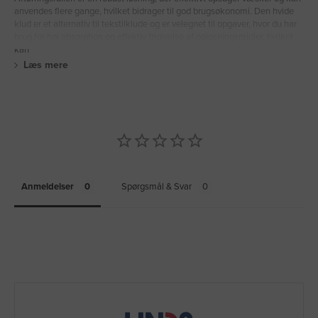
anvendes flere gange, hvilket bidrager til god brugsøkonomi. Den hvide
klud er et alternativ til tekstilklude og er velegnet til opgaver, hvor du har
brug for høj absorption og effektiv frigivelse af opløsningsmidler, hvilket
kan
Læs mere
Anmeldelser
Spørgsmål & Svar