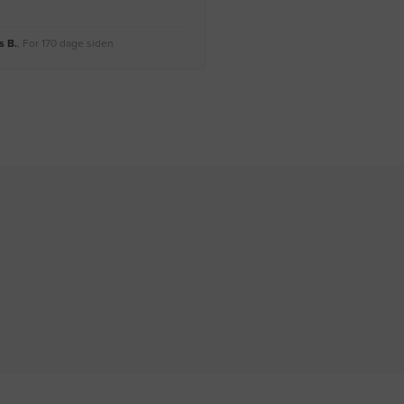
 B.
, For 170 dage siden
Rikke A.
, For 173 dage siden