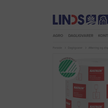
Nulstil adgangskode
AGRO
DAGLIGVARER
KON
Forside
Dagligvarer
Aftørring og di