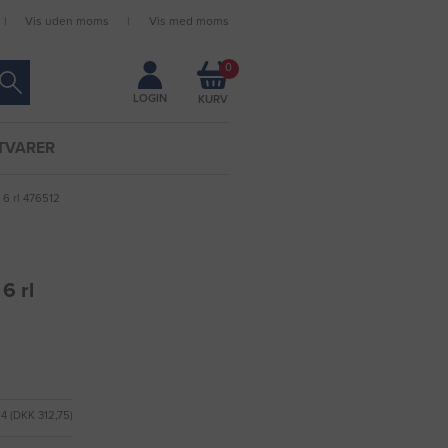
Vis uden moms
Vis med moms
Forbliv logget ind
0
LOGIN
TVARER
s 6 rl 476512
6 rl
4 (DKK 312,75)