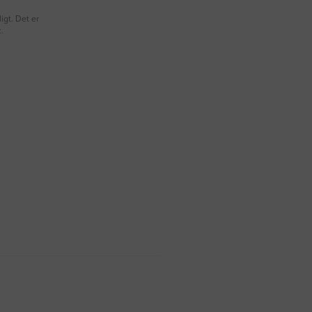
igt. Det er
.