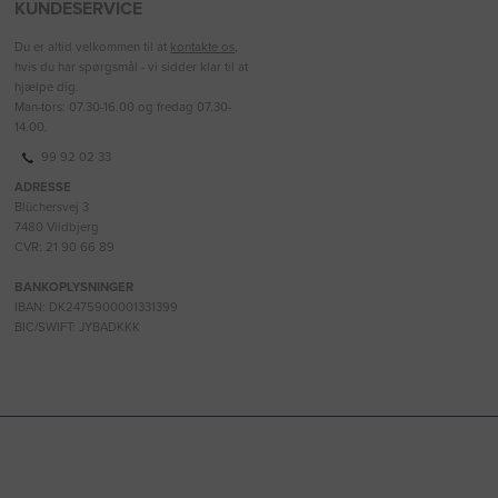
KUNDESERVICE
Du er altid velkommen til at
kontakte os
,
hvis du har spørgsmål - vi sidder klar til at
hjælpe dig.
Man-tors: 07.30-16.00 og fredag 07.30-
14.00.
99 92 02 33
ADRESSE
Blüchersvej 3
7480 Vildbjerg
CVR: 21 90 66 89
BANKOPLYSNINGER
IBAN: DK2475900001331399
BIC/SWIFT: JYBADKKK