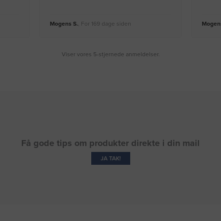
Mogens S.
, For 169 dage siden
Mogens
Viser vores 5-stjernede anmeldelser.
Få gode tips om produkter direkte i din mail
JA TAK!