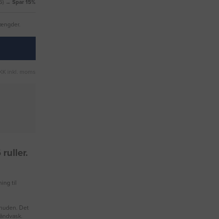
75) →
Spar 15%
mængder.
KK inkl. moms
ruller.
ing til
d huden. Det
håndvask.