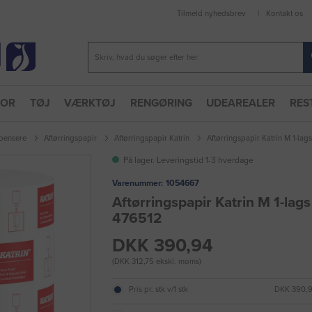
Tilmeld nyhedsbrev
Kontakt os
TOR
TØJ
VÆRKTØJ
RENGØRING
UDEAREALER
RES
spensere
Aftørringspapir
Aftørringspapir Katrin
Aftørringspapir Katrin M 1-lag
På lager. Leveringstid 1-3 hverdage
Varenummer:
1054667
Aftørringspapir Katrin M 1-lags 
476512
DKK 390,94
(DKK 312,75 ekskl. moms)
Pris pr. stk v/1 stk
DKK 390,9