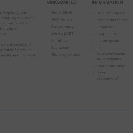
VIRKSOMHED
INFORMATION
Om LINDS AS
emt og hurtigt kan
Handelsbetingelser
forbrugs- og servicevarer
Medarbejdere
Leveringsbetingelser
ortiment inden for
Sælgeroversigt
Returnering
dt udvalg af
Job hos LINDS
ktøj.
Cookiepolitik
Kontakt os
Privatlivspolitik
serie af produkter til
Sponsorater
Se
å mange års erfaring.
Fødevarestyrelsens
Tilmeld nyhedsbrev
arer tid og får det, du har
smiley-rapporter
Cookie-indstillinger
Glemt
adgangskode?