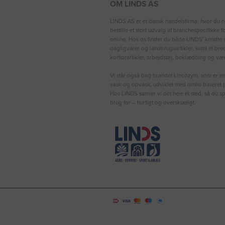
OM LINDS AS
LINDS AS er et dansk handelsfirma, hvor du n
bestille et stort udvalg af branchespecifikke 
online. Hos os finder du både LINDS′ kendte s
dagligvarer og landbrugsartikler, samt et bre
kontorartikler, arbejdstøj, beklædning og vær
Vi står også bag brandet Lincozym, som er en 
vask og opvask, udviklet med omhu baseret p
Hos LINDS samler vi det hele ét sted, så du sp
brug for – hurtigt og overskueligt.