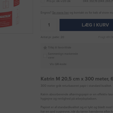
Pris pr. stk v/20 stk
DKK 332,19 (DKK 265,
Engros?
Se mere her
og kontakt os for køb af store 
LÆG I KURV
Antal pr. palle: 20
Fragt 49 D
Tilføj til favoritliste
Sammenlign markerede
varer
Vis QR-kode
Katrin M 20,5 cm x 300 meter, 6 
300 meter gråt returbaseret papir i standard kvalitet.
Katrin absorberende aftørringspapir er en effektiv løsn
hygiejne og renlighed på arbejdspladsen.
Papiret er af standardkvalitet og er tykt og blødt mo
har en god sugeevne, når du tørrer hænderne efter 