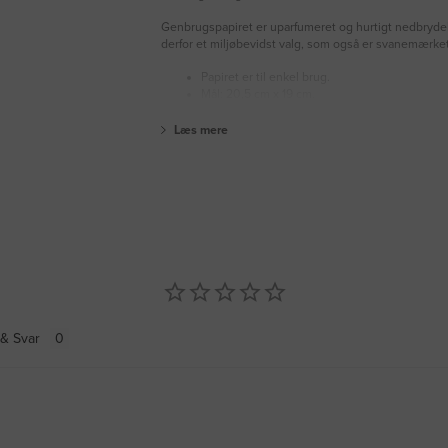
Genbrugspapiret er uparfumeret og hurtigt nedbrydel
derfor et miljøbevidst valg, som også er svanemærket
Papiret er til enkel brug.
Mål: 20,5 cm x 19 cm.
Læs mere
& Svar