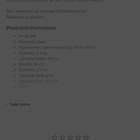
industriaftørringspapir af den bedst mulige kvalitet.
Stor kapacitet og dermed tidsbesparende
Maksimal sugeevne
Produktinformation:
Farve: blå
Materiale: papir
Ingredienser/sammensætning: 100% nyfiber
Antal lag: 2-lags
Længde/dybde: 360 m
Bredde: 36 cm
Diameter: 27 cm
Tykkelse: 2x18 g/m2
Hylsediameter: 60 mm
Certi
Læs mere