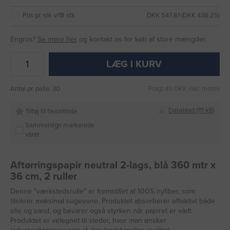
Pris pr. stk v/18 stk
DKK 547,81 (DKK 438,25)
Engros?
Se mere her
og kontakt os for køb af store mængder.
LÆG I KURV
Antal pr. palle: 30
Fragt 49 DKK inkl. moms
Datablad (111 kB)
Tilføj til favoritliste
Sammenlign markerede
varer
Aftørringspapir neutral 2-lags, blå 360 mtr x
36 cm, 2 ruller
Denne "værkstedsrulle" er fremstillet af 100% nyfiber, som
tilsikrer maksimal sugeevne. Produktet absorberer effektivt både
olie og vand, og bevarer også styrken når papiret er vådt.
Produktet er velegnet til steder, hvor man ønsker