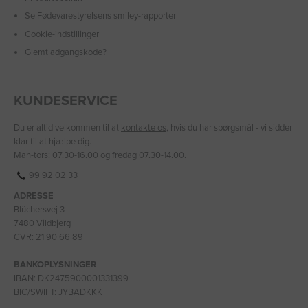
Se Fødevarestyrelsens smiley-rapporter
Cookie-indstillinger
Glemt adgangskode?
KUNDESERVICE
Du er altid velkommen til at
kontakte os
, hvis du har spørgsmål - vi sidder
klar til at hjælpe dig.
Man-tors: 07.30-16.00 og fredag 07.30-14.00.
99 92 02 33
ADRESSE
Blüchersvej 3
7480 Vildbjerg
CVR: 21 90 66 89
BANKOPLYSNINGER
IBAN: DK2475900001331399
BIC/SWIFT: JYBADKKK