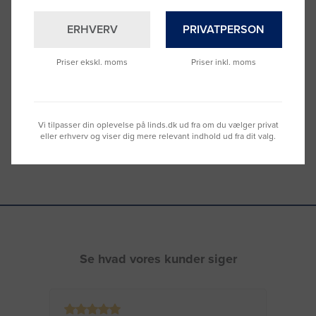
ERHVERV
PRIVATPERSON
Brug for hjælp?
Ring til os på
9992 0233
Priser ekskl. moms
Priser inkl. moms
Vi sidder klar til at hjælpe dig.
Du kan også kontakte din lokale sælger
–
se oversigten her
Vi tilpasser din oplevelse på linds.dk ud fra om du vælger privat
eller erhverv og viser dig mere relevant indhold ud fra dit valg.
Se hvad vores kunder siger