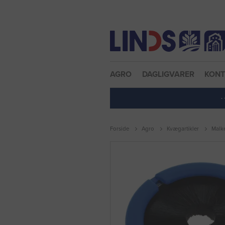
Nulstil adgangskode
AGRO
DAGLIGVARER
KON
·
Forside
Agro
Kvægartikler
Malke