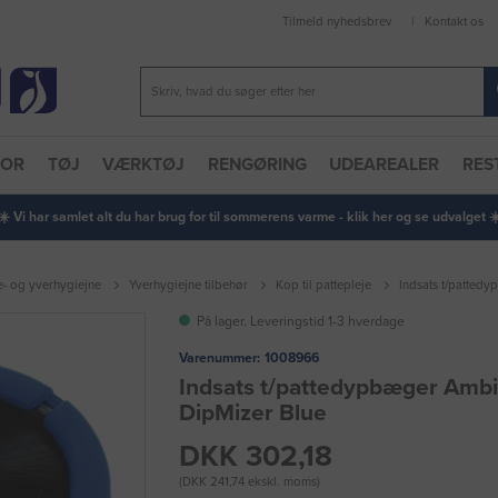
Tilmeld nyhedsbrev
Kontakt os
TOR
TØJ
VÆRKTØJ
RENGØRING
UDEAREALER
RES
 ☀️ Vi har samlet alt du har brug for til sommerens varme - klik her og se udvalget ☀️
- og yverhygiejne
Yverhygiejne tilbehør
Kop til pattepleje
Indsats t/patted
På lager. Leveringstid 1-3 hverdage
Varenummer:
1008966
Indsats t/pattedypbæger Ambi
DipMizer Blue
DKK 302,18
(DKK 241,74 ekskl. moms)