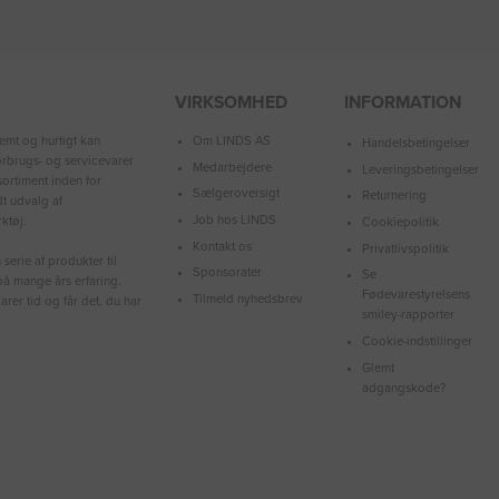
VIRKSOMHED
INFORMATION
Om LINDS AS
emt og hurtigt kan
Handelsbetingelser
forbrugs- og servicevarer
Medarbejdere
Leveringsbetingelser
ortiment inden for
Sælgeroversigt
Returnering
dt udvalg af
Job hos LINDS
ktøj.
Cookiepolitik
Kontakt os
Privatlivspolitik
serie af produkter til
Sponsorater
Se
å mange års erfaring.
Fødevarestyrelsens
Tilmeld nyhedsbrev
arer tid og får det, du har
smiley-rapporter
Cookie-indstillinger
Glemt
adgangskode?