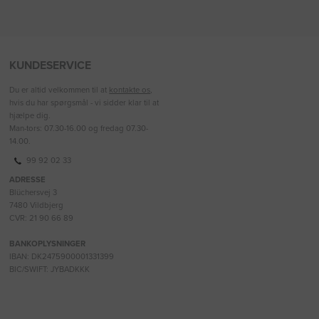
KUNDESERVICE
Du er altid velkommen til at
kontakte os
,
hvis du har spørgsmål - vi sidder klar til at
hjælpe dig.
Man-tors: 07.30-16.00 og fredag 07.30-
14.00.
99 92 02 33
ADRESSE
Blüchersvej 3
7480 Vildbjerg
CVR: 21 90 66 89
BANKOPLYSNINGER
IBAN: DK2475900001331399
BIC/SWIFT: JYBADKKK