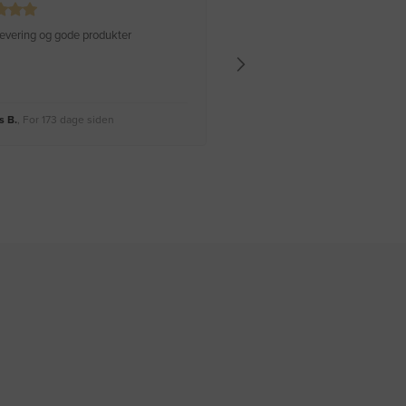
 levering og gode produkter
Hurtig levering Varen er perfekt
 B.
, For 173 dage siden
Rikke A.
, For 176 dage siden