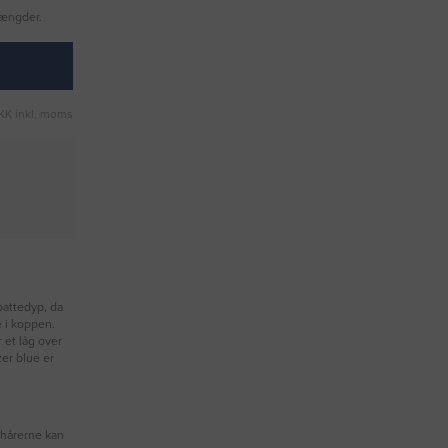
mængder.
KK inkl. moms
pattedyp, da
e i koppen.
r et låg over
er blue er
ehårerne kan