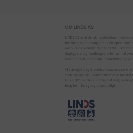
OM LINDS AS
LINDS AS er et dansk handelsfirma, hvor du n
bestille et stort udvalg af branchespecifikke 
online. Hos os finder du både LINDS′ kendte s
dagligvarer og landbrugsartikler, samt et bre
kontorartikler, arbejdstøj, beklædning og vær
Vi står også bag brandet Lincozym, som er en 
vask og opvask, udviklet med omhu baseret p
Hos LINDS samler vi det hele ét sted, så du sp
brug for – hurtigt og overskueligt.