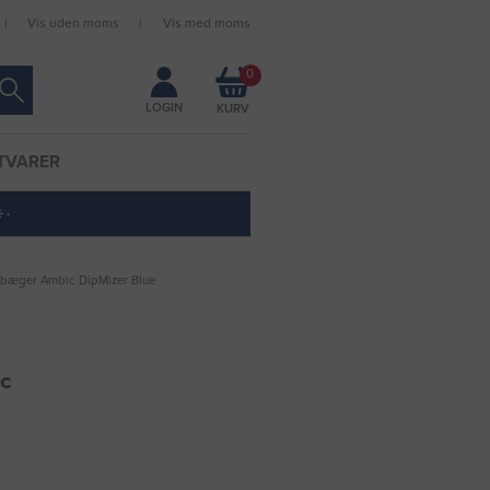
Vis uden moms
Vis med moms
Forbliv logget ind
0
LOGIN
TVARER
 ·
ypbæger Ambic DipMizer Blue
c