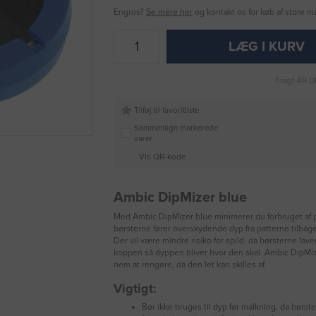
Engros?
Se mere her
og kontakt os for køb af store 
LÆG I KURV
Fragt 49 D
Tilføj til favoritliste
Sammenlign markerede
varer
Vis QR-kode
Ambic DipMizer blue
Med Ambic DipMizer blue minimerer du forbruget af 
børsterne fører overskydende dyp fra patterne tilbag
Der vil være mindre risiko for spild, da børsterne lave
koppen så dyppen bliver hvor den skal. Ambic DipMiz
nem at rengøre, da den let kan skilles af.
Vigtigt:
Bør ikke bruges til dyp før malkning, da børst