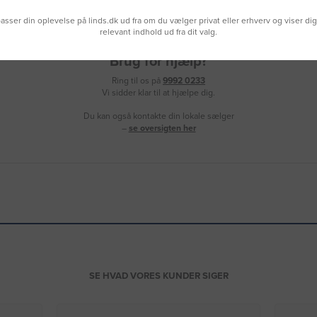
lpasser din oplevelse på linds.dk ud fra om du vælger privat eller erhverv og viser di
relevant indhold ud fra dit valg.
Brug for hjælp?
Ring til os på
9992 0233
Vi sidder klar til at hjælpe dig.
Du kan også kontakte din lokale sælger
–
se oversigten her
SE HVAD VORES KUNDER SIGER