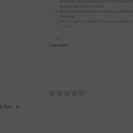
føre skidt med rundt fra ko til ko, efter malkni
rene så risikoen er minimal.
Skal ligesom dypbægret rengøres og udtørres
malkning.
Det kan være en fordel at have et par stykker a
imellem.
Brugsve
Læs mere
& Svar