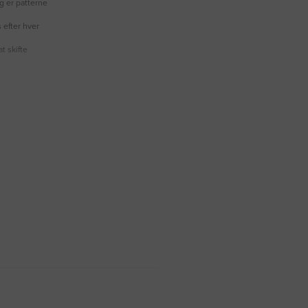
ng er patterne
 efter hver
t skifte