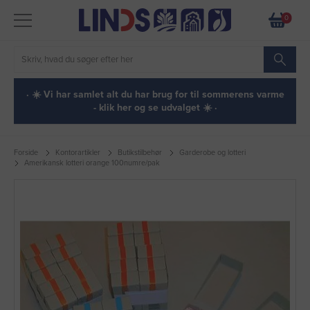
0
· ☀️ Vi har samlet alt du har brug for til sommerens varme
- klik her og se udvalget ☀️ ·
Forside
Kontorartikler
Butikstilbehør
Garderobe og lotteri
Amerikansk lotteri orange 100numre/pak