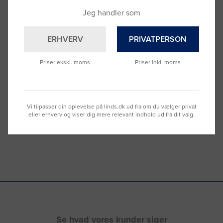
Jeg handler som
ERHVERV
PRIVATPERSON
Brug for hjælp?
Priser ekskl. moms
Priser inkl. moms
Ring til os på
9992 0233
Vi sidder klar til at hjælpe dig.
Du kan også kontakte din lokale sælger
Vi tilpasser din oplevelse på linds.dk ud fra om du vælger privat
–
se oversigten her
eller erhverv og viser dig mere relevant indhold ud fra dit valg.
Se hvad vores kunder siger