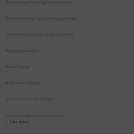
Skolearrangementer og foreningsfester
Små indsamlinger og private begivenheder
Underholdning hvor en vinder skal findes
Produktegenskaber:
Farve: Orange
Antal sedler: 100 stk
Seddelstørrelse: 40x40 mm
Nummerering: 1-100 med bogstaver
Læs mere