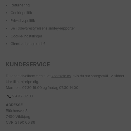
Returnering
Cookiepolitik
Privatlivspolitik
Se Fødevarestyrelsens smiley-rapporter
Cookie-indstillinger
Glemt adgangskode?
KUNDESERVICE
Du er altid velkommen til at
kontakte os
, hvis du har spørgsmål - vi sidder
klar til at hjælpe dig.
Man-tors: 07.30-16.00 og fredag 07.30-14.00.
99 92 02 33
ADRESSE
Blüchersvej 3
7480 Vildbjerg
CVR: 21 90 66 89