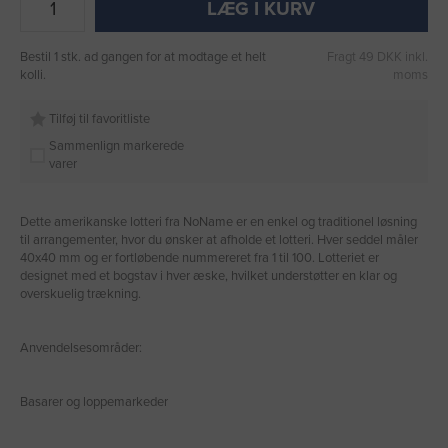
LÆG I KURV
Bestil 1 stk. ad gangen for at modtage et helt
Fragt 49 DKK inkl.
kolli.
moms
Tilføj til favoritliste
Sammenlign markerede
varer
Dette amerikanske lotteri fra NoName er en enkel og traditionel løsning
til arrangementer, hvor du ønsker at afholde et lotteri. Hver seddel måler
40x40 mm og er fortløbende nummereret fra 1 til 100. Lotteriet er
designet med et bogstav i hver æske, hvilket understøtter en klar og
overskuelig trækning.
Anvendelsesområder:
Basarer og loppemarkeder