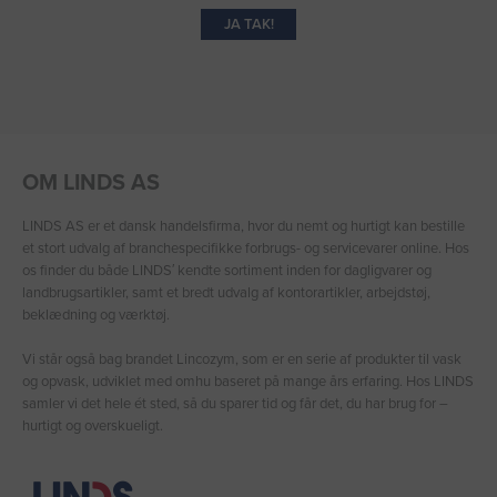
JA TAK!
OM LINDS AS
LINDS AS er et dansk handelsfirma, hvor du nemt og hurtigt kan bestille
et stort udvalg af branchespecifikke forbrugs- og servicevarer online. Hos
os finder du både LINDS′ kendte sortiment inden for dagligvarer og
landbrugsartikler, samt et bredt udvalg af kontorartikler, arbejdstøj,
beklædning og værktøj.
Vi står også bag brandet Lincozym, som er en serie af produkter til vask
og opvask, udviklet med omhu baseret på mange års erfaring. Hos LINDS
samler vi det hele ét sted, så du sparer tid og får det, du har brug for –
hurtigt og overskueligt.